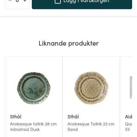
Liknande produkter
Sthål
Sthål
Aida
Arabesque tallrik 28 cm
Arabesque Tallrik 23 cm
Quadr
mönstrad Dusk
Sand
Vit