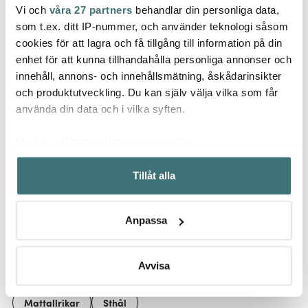
Vi och
våra 27 partners
behandlar din personliga data,
Sthål
Georg Jensen
Geor
som t.ex. ditt IP-nummer, och använder teknologi såsom
Arabesque assiett 19x13
cm Sand
Nyckelring Ellipse
Jul 20
cookies för att lagra och få tillgång till information på din
toppst
enhet för att kunna tillhandahålla personliga annonser och
369 kr
399 kr
cm gu
1195 
innehåll, annons- och innehållsmätning, åskådarinsikter
I lager
I lager
I la
och produktutveckling. Du kan själv välja vilka som får
använda din data och i vilka syften.
Med din tillåtelse skulle vi även vilja:
Samla in information om din geografiska plats som
Tillåt alla
kan ha en noggrannhet på upp till flera meter
Låt dig inspireras av våra kunder
Identifiera din enhet genom att aktivt skanna den för
specifika kännetecken (fingeravtryck)
Anpassa
Ta reda på mer om hur dina personliga uppgifter
behandlas och ställ in dina preferenser i
detaljsektionen
.
Relaterade sidor
Du kan ändra eller dra tillbaka ditt samtycke när som
Avvisa
helst från cookie-förklaringen.
Mattallrikar
Sthål