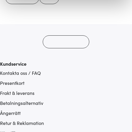
Vi använder cookies för att innehållet och annonserna
ska anpassas efter det som vi tror att du tycker om. Det
gör också att vi kan analysera vår trafik och göra
hemsidan ännu bättre. Du bestämmer själv vilka cookies
som du vill dela med dig av.
Kundservice
Kontakta oss / FAQ
Presentkort
Frakt & leverans
Betalningsalternativ
Ångerrätt
Retur & Reklamation