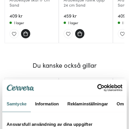
Sand
24 cm Sand
Sand
409 kr
459 kr
409 k
I lager
I lager
I la
Du kanske också gillar
Samtycke
Information
Reklaminställningar
Om
Ansvarsfull användning av dina uppgifter