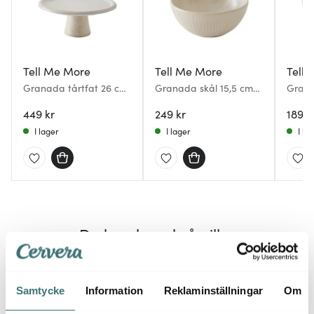
Tell Me More
Tell Me More
Tell
Granada tårtfat 26 cm
Granada skål 15,5 cm
Grana
creme
creme
crem
449 kr
249 kr
189 k
I lager
I lager
I la
Du kanske också gillar
Samtycke
Information
Reklaminställningar
Om