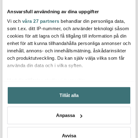
Ansvarsfull användning av dina uppgifter
Vi och
våra 27 partners
behandlar din personliga data,
som t.ex. ditt IP-nummer, och använder teknologi såsom
cookies för att lagra och få tillgång till information på din
enhet för att kunna tillhandahålla personliga annonser och
Tell Me More
Tell Me More
Tell
innehåll, annons- och innehållsmätning, åskådarinsikter
Como vas 13 cm klar
Elba skål S 18 cm
Kuddf
sand/beige
cm of
och produktutveckling. Du kan själv välja vilka som får
149 kr
229 kr
499 k
använda din data och i vilka syften.
I lager
I lager
Få i
Med din tillåtelse skulle vi även vilja:
Samla in information om din geografiska plats som
Tillåt alla
kan ha en noggrannhet på upp till flera meter
Identifiera din enhet genom att aktivt skanna den för
specifika kännetecken (fingeravtryck)
Låt dig inspireras av våra kunder
Anpassa
Ta reda på mer om hur dina personliga uppgifter
behandlas och ställ in dina preferenser i
detaljsektionen
.
Du kan ändra eller dra tillbaka ditt samtycke när som
Avvisa