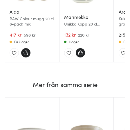
Aida
Arab
Marimekko
RAW Colour mugg 20 cl
Kukka
6-pack mix
Unikko Kopp 20 cl
grön
Vit/Grå/Sand/Mörkblå
417 kr
132 kr
215 k
596 kr
220 kr
Få i lager
I lager
Få i
Mer från samma serie