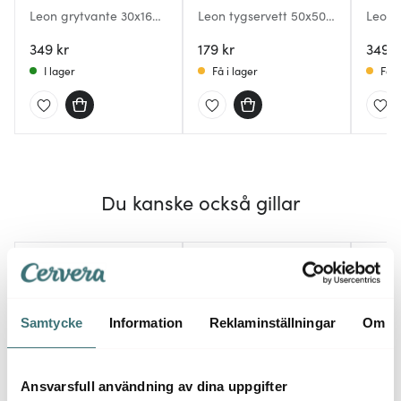
Leon grytvante 30x16
Leon tygservett 50x50
Leon 
cm Seagrass
cm Seagrass
cm Sp
349 kr
179 kr
349 k
I lager
Få i lager
Få i
Du kanske också gillar
Samtycke
Information
Reklaminställningar
Om
Ansvarsfull användning av dina uppgifter