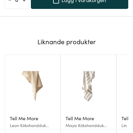
Liknande produkter
Tell Me More
Tell Me More
Tell
Leon Kökshandduk
Maya Kökshandduk
Lin K
50x70 cm Spice Stripe
50x70 cm Navy Stripe
cm Ol