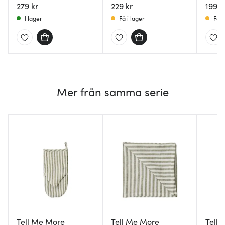
279 kr
229 kr
199 k
I lager
Få i lager
Få i
Mer från samma serie
Tell Me More
Tell Me More
Tell