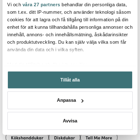
Vi och
våra 27 partners
behandlar din personliga data,
Tell Me More
Edelweiss
Rose
som t.ex. ditt IP-nummer, och använder teknologi såsom
Astrid Kökshandduk
LED blockljus 7,5x12,5
Garn 
cookies för att lagra och få tillgång till information på din
50x70 cm Mustard
cm mörkgrå
50x70
enhet för att kunna tillhandahålla personliga annonser och
279 kr
189 kr
79 kr
innehåll, annons- och innehållsmätning, åskådarinsikter
Få i lager
I lager
I la
och produktutveckling. Du kan själv välja vilka som får
använda din data och i vilka syften.
Med din tillåtelse skulle vi även vilja:
Samla in information om din geografiska plats som
Tillåt alla
kan ha en noggrannhet på upp till flera meter
Låt dig inspireras av våra kunder
Identifiera din enhet genom att aktivt skanna den för
specifika kännetecken (fingeravtryck)
Anpassa
Ta reda på mer om hur dina personliga uppgifter
behandlas och ställ in dina preferenser i
detaljsektionen
.
Relaterade sidor
Du kan ändra eller dra tillbaka ditt samtycke när som
Avvisa
helst från cookie-förklaringen.
Kökshanddukar
Diskdukar
Tell Me More