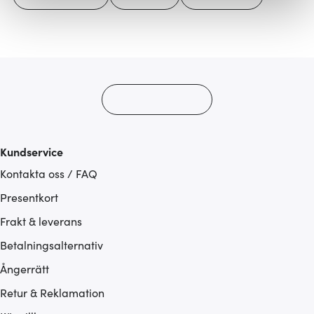
Vi använder cookies för att innehållet och annonserna
ska anpassas efter det som vi tror att du tycker om. Det
gör också att vi kan analysera vår trafik och göra
hemsidan ännu bättre. Du bestämmer själv vilka cookies
som du vill dela med dig av.
Kundservice
Kontakta oss / FAQ
Presentkort
Frakt & leverans
Betalningsalternativ
Ångerrätt
Retur & Reklamation