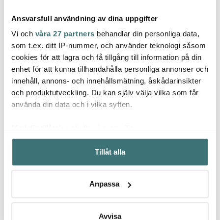
Ansvarsfull användning av dina uppgifter
Vi och
våra 27 partners
behandlar din personliga data,
som t.ex. ditt IP-nummer, och använder teknologi såsom
cookies för att lagra och få tillgång till information på din
Mingle
enhet för att kunna tillhandahålla personliga annonser och
Tell Me More
Tell
Kökstermometer digital
innehåll, annons- och innehållsmätning, åskådarinsikter
Svart
Luna blockljus stearin L
Palom
5x15 cm honey
smoke
och produktutveckling. Du kan själv välja vilka som får
209 kr
99 kr
287 k
279 kr
använda din data och i vilka syften.
I lager
I lager
Få i
Med din tillåtelse skulle vi även vilja:
Samla in information om din geografiska plats som
Tillåt alla
kan ha en noggrannhet på upp till flera meter
Identifiera din enhet genom att aktivt skanna den för
specifika kännetecken (fingeravtryck)
Låt dig inspireras av våra kunder
Anpassa
Ta reda på mer om hur dina personliga uppgifter
behandlas och ställ in dina preferenser i
detaljsektionen
.
Du kan ändra eller dra tillbaka ditt samtycke när som
Avvisa