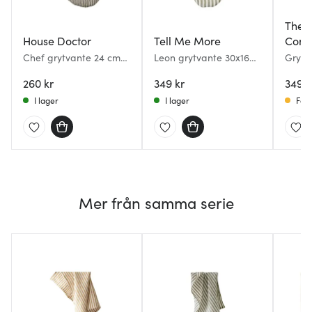
The 
House Doctor
Tell Me More
Com
Chef grytvante 24 cm
Leon grytvante 30x16
Grytv
2-pack mörkgrå
cm Seagrass
pack 
260 kr
349 kr
349 k
I lager
I lager
Få i
Mer från samma serie