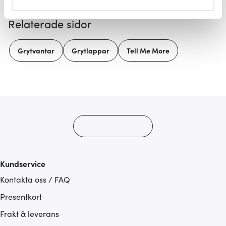
helst från cookie-förklaringen.
Relaterade sidor
Vi använder cookies för att innehållet och annonserna
ska anpassas efter det som vi tror att du tycker om. Det
Grytvantar
Grytlappar
Tell Me More
gör också att vi kan analysera vår trafik och göra
hemsidan ännu bättre. Du bestämmer själv vilka cookies
som du vill dela med dig av.
Kundservice
Kontakta oss / FAQ
Presentkort
Frakt & leverans