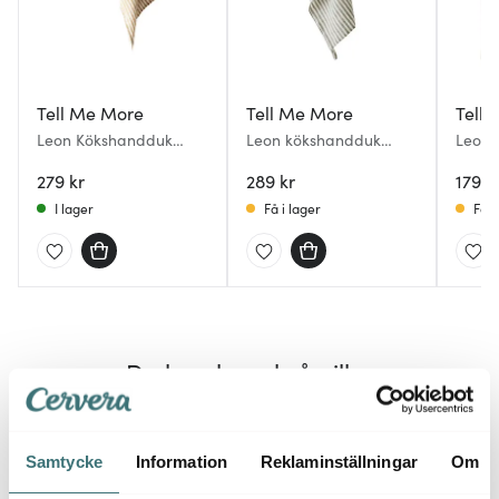
Tell Me More
Tell Me More
Tell
Leon Kökshandduk
Leon kökshandduk
Leon 
50x70 cm Spice Stripe
50x70 cm Seagrass
cm Se
279 kr
289 kr
179 k
I lager
Få i lager
Få i
Du kanske också gillar
Lagerr
25%
Samtycke
Information
Reklaminställningar
Om