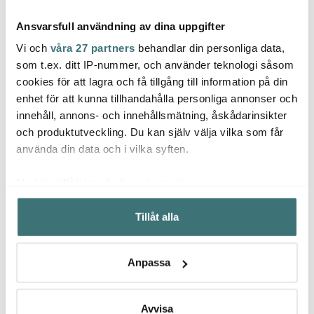
Ansvarsfull användning av dina uppgifter
Vi och
våra 27 partners
behandlar din personliga data,
som t.ex. ditt IP-nummer, och använder teknologi såsom
cookies för att lagra och få tillgång till information på din
enhet för att kunna tillhandahålla personliga annonser och
Villeroy & Boch
Villeroy & Boch
Ville
innehåll, annons- och innehållsmätning, åskådarinsikter
Mariefleur Basic djup
Manoir Fat oval 37 cm
Manoi
tallrik 23 cm
Vit
och produktutveckling. Du kan själv välja vilka som får
163 kr
505 kr
138 k
335 kr
1009 kr
använda din data och i vilka syften.
Få i lager
Få i lager
I la
Med din tillåtelse skulle vi även vilja:
Samla in information om din geografiska plats som
Tillåt alla
kan ha en noggrannhet på upp till flera meter
Identifiera din enhet genom att aktivt skanna den för
specifika kännetecken (fingeravtryck)
Låt dig inspireras av våra kunder
Anpassa
Ta reda på mer om hur dina personliga uppgifter
behandlas och ställ in dina preferenser i
detaljsektionen
.
Du kan ändra eller dra tillbaka ditt samtycke när som
Avvisa