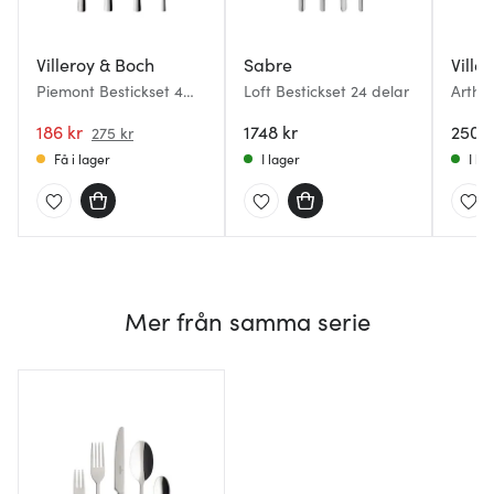
Villeroy & Boch
Sabre
Ville
Piemont Bestickset 4
Loft Bestickset 24 delar
Arthur
delar
delar
186 kr
1748 kr
2509 
275 kr
Få i lager
I lager
I la
Mer från samma serie