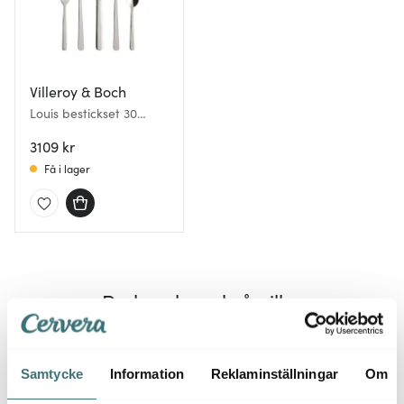
Villeroy & Boch
Louis bestickset 30
delar
3109 kr
Få i lager
Du kanske också gillar
51%
50%
Samtycke
Information
Reklaminställningar
Om