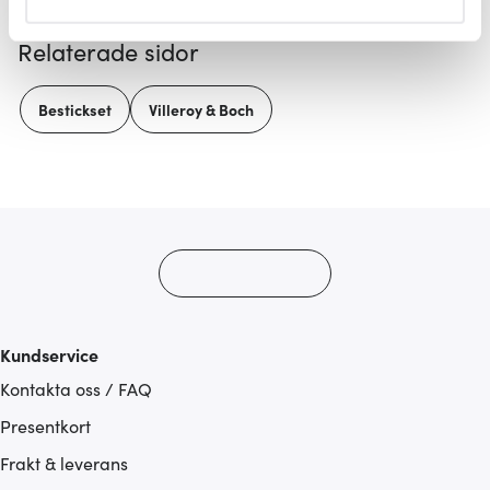
helst från cookie-förklaringen.
Relaterade sidor
Vi använder cookies för att innehållet och annonserna
ska anpassas efter det som vi tror att du tycker om. Det
Bestickset
Villeroy & Boch
gör också att vi kan analysera vår trafik och göra
hemsidan ännu bättre. Du bestämmer själv vilka cookies
som du vill dela med dig av.
Kundservice
Kontakta oss / FAQ
Presentkort
Frakt & leverans