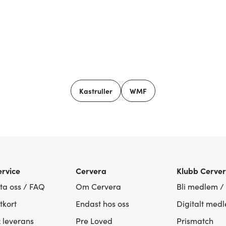
Kastruller
WMF
rvice
Cervera
Klubb Cerve
ta oss / FAQ
Om Cervera
Bli medlem /
tkort
Endast hos oss
Digitalt med
& leverans
Pre Loved
Prismatch