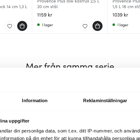
Provence Plus low kastrull 2,5 L
Provence Plus
ock 14 cm 1,3 L
20 cm stål
1,5 L 16 cm st
1159 kr
1039 kr
I lager
I lager
Mer från samma serie
Information
Reklaminställningar
ina uppgifter
ndlar din personliga data, som t.ex. ditt IP-nummer, och använ
ill information på din enhet för att kunna tillhandahålla personliga