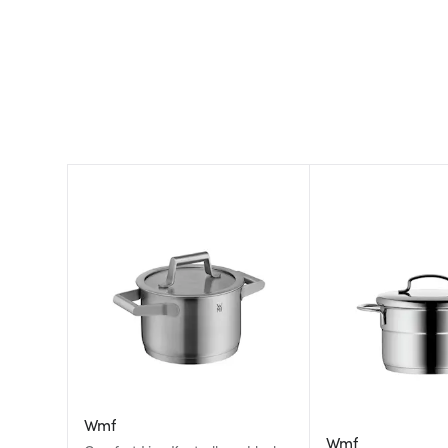
Wmf
Wmf