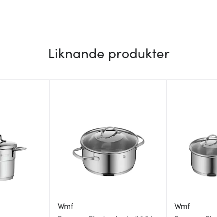
Liknande produkter
Wmf
Wmf