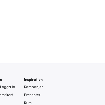
ra
Inspiration
 Logga in
Kampanjer
lemskort
Presenter
Rum