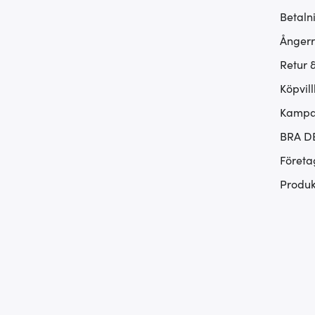
Betaln
Ångerr
Retur 
Köpvill
Kampan
BRA D
Företa
Produk