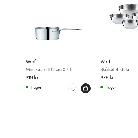
Wmf
Wmf
Mini kastrull 12 cm 0,7 L
Skålset 4-delar
319 kr
879 kr
I lager
I lager