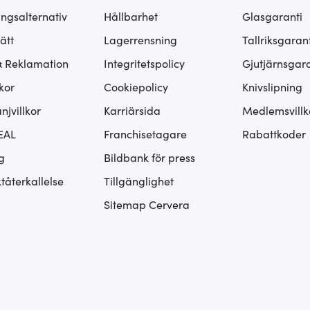
ingsalternativ
Hållbarhet
Glasgaranti
ätt
Lagerrensning
Tallriksgarant
& Reklamation
Integritetspolicy
Gjutjärnsgara
kor
Cookiepolicy
Knivslipning
jvillkor
Karriärsida
Medlemsvillk
EAL
Franchisetagare
Rabattkoder
g
Bildbank för press
tåterkallelse
Tillgänglighet
Sitemap Cervera