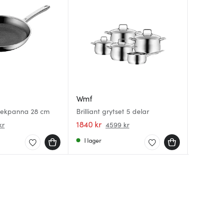
Wmf
Wmf
Wmf
Stekpanna 28 cm
Brilliant grytset 5 delar
Profi st
Mini kas
1840 kr
464 kr
319 kr
kr
4599 kr
I lager
I lager
I lager