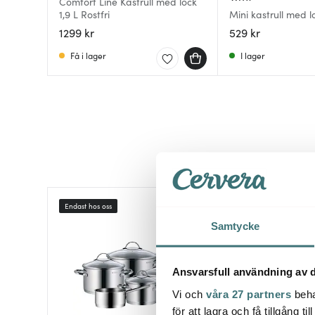
Comfort Line Kastrull med lock
1,9 L Rostfri
Mini kastrull med l
1299 kr
529 kr
Få i lager
I lager
Endast hos oss
Nyhet
Samtycke
Ansvarsfull användning av d
Vi och
våra 27 partners
beha
för att lagra och få tillgång t