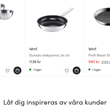
Wmf
Wmf
Durado stekpanna 24 cm
Profi Resist 
1139 kr
990 kr
2199 
I lager
I lager
Låt dig inspireras av våra kunder