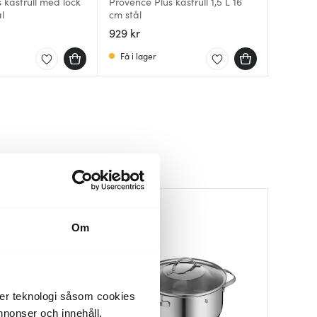
 kastrull med lock
Provence Plus kastrull 1,5 L 16
Provence
Comfort
ål
cm stål
24 cm st
lock 1,9 
929 kr
1379 kr
1299 kr
Få i lager
I lager
Få i la
Endast ho
Om
der teknologi såsom cookies
 annonser och innehåll,