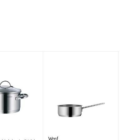
Wmf
Wmf
Wmf