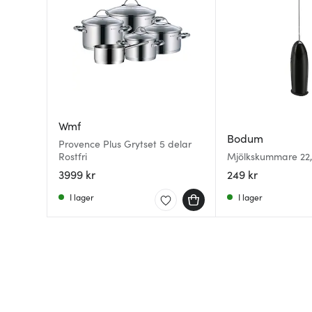
Wmf
Bodum
Provence Plus Grytset 5 delar
Rostfri
Mjölkskummare 22,
3999 kr
249 kr
I lager
I lager