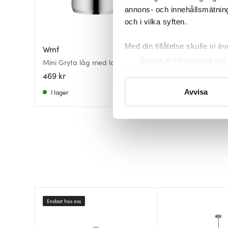
annons- och innehållsmätning
och i vilka syften.
Med din tillåtelse skulle vi äve
Wmf
Marimekko
Samla in information om 
Mini Gryta låg med lock 14 cm
Mini vas 6 cm gul
Identifiera din enhet gen
469 kr
500 kr
Ta reda på mer om hur dina pe
I lager
I lager
Avvisa
eller dra tillbaka ditt samtyc
Vi använder cookies för att 
att vi kan analysera vår tra
av.
Endast hos oss