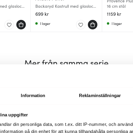
Provence Plus 
med glaslock
Backaryd Kastrull med glaslock
16 cm stål
2 L
699 kr
1159 kr
I lager
I lager
Mer från samma serie
Information
Reklaminställningar
ina uppgifter
ndlar din personliga data, som t.ex. ditt IP-nummer, och använ
ill information på din enhet för att kunna tillhandahålla personliga