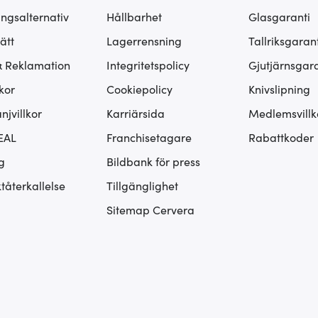
ingsalternativ
Hållbarhet
Glasgaranti
ätt
Lagerrensning
Tallriksgarant
& Reklamation
Integritetspolicy
Gjutjärnsgara
kor
Cookiepolicy
Knivslipning
jvillkor
Karriärsida
Medlemsvillk
EAL
Franchisetagare
Rabattkoder
g
Bildbank för press
tåterkallelse
Tillgänglighet
Sitemap Cervera