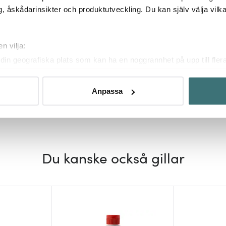
, åskådarinsikter och produktutveckling. Du kan själv välja vilk
n vilja:
Wmf
Wmf
din geografiska plats som kan ha en noggrannhet på upp till fler
Mini Gryta låg med lock 16 cm
Mini kastrull 
om att aktivt skanna den för specifika kännetecken (fingeravtryc
499 kr
279 kr
rsonliga uppgifter behandlas och ställ in dina preferenser i
deta
Slut online
Slut online
Anpassa
ke när som helst från cookie-förklaringen.
innehållet och annonserna ska anpassas efter det som vi tror att
fik och göra hemsidan ännu bättre. Du bestämmer själv vilka cook
Du kanske också gillar