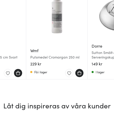
Dorre
Wmf
Sutton Smält
5 cm Svart
Putsmedel Cromargan 250 ml
Serveringsku
229 kr
149 kr
Få i lager
I lager
Låt dig inspireras av våra kunder