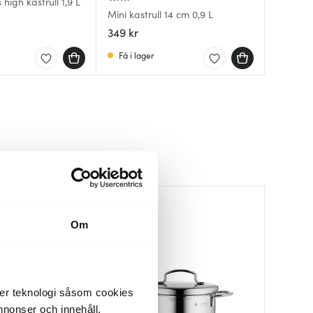
high kastrull 1,9 L
Comfort
Mini kastrull 14 cm 0,9 L
Mini kas
lock 1,9 
349 kr
319 kr
1299 kr
Få i lager
I lager
Få i la
Om
der teknologi såsom cookies
 annonser och innehåll,