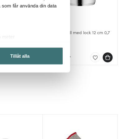
a som får använda din data
Wmf
Wmf
Wmf
Mini kastrull med lock 12 cm 0,7
Mini Gr
a meter
10 cm 0,5 L
L
Mini kas
cm
k)
439 kr
319 kr
469 kr
ljsektionen
. Du kan ändra
Slut online
I lager
I lager
Tillåt alla
 du tycker om. Det gör också
ies som du vill dela med dig
Endast ho