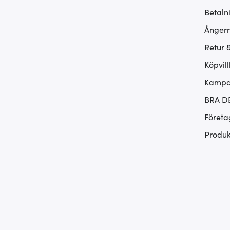
Betaln
Ångerr
Retur 
Köpvill
Kampan
BRA D
Företa
Produk