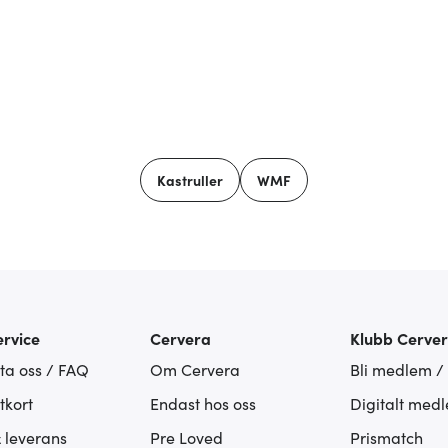
Kastruller
WMF
rvice
Cervera
Klubb Cerve
ta oss / FAQ
Om Cervera
Bli medlem /
tkort
Endast hos oss
Digitalt med
& leverans
Pre Loved
Prismatch