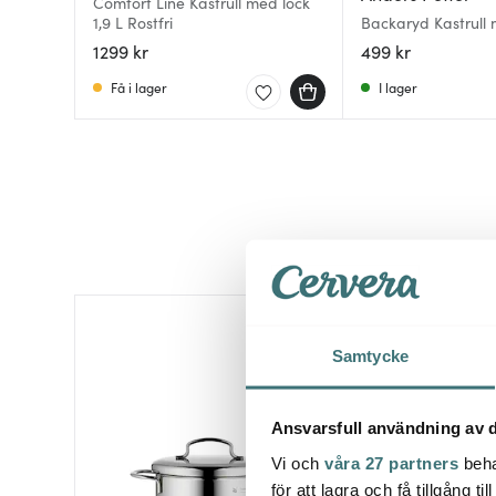
Comfort Line Kastrull med lock
1,9 L Rostfri
Backaryd Kastrull 
1 L
1299 kr
499 kr
Få i lager
I lager
Nyhet
Samtycke
Ansvarsfull användning av d
Vi och
våra 27 partners
beha
för att lagra och få tillgång t