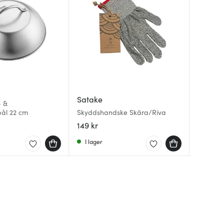
Aida
Wmf
Satake
- &
Raw Tal
Provenc
pål 22 cm
Skyddshandske Skära/Riva
Green
delar Ro
149 kr
239 kr
3999 k
I lager
I lager
I lager