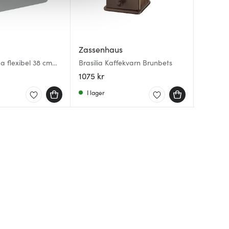
Zassenhaus
Zassen
Zassen
a flexibel 38 cm
Brasilia Kaffekvarn Brunbets
Retro C
Skärbrä
magnet 
Svart
1075 kr
269 kr
169 kr
I lager
I lager
I lager