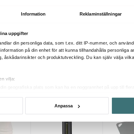
icka 3-pack
Serveringsbricka i akaciaträ
Serena Serve
32x12x4,5 cm
244 kr
195 kr
349 kr
279 k
Information
Reklaminställningar
Få i lager
I lager
ina uppgifter
ndlar din personliga data, som t.ex. ditt IP-nummer, och använ
ill information på din enhet för att kunna tillhandahålla personliga
, åskådarinsikter och produktutveckling. Du kan själv välja vilk
Du kanske också gillar
n vilja:
din geografiska plats som kan ha en noggrannhet på upp till fler
Nyhet
om att aktivt skanna den för specifika kännetecken (fingeravtryc
rsonliga uppgifter behandlas och ställ in dina preferenser i
deta
Anpassa
ke när som helst från cookie-förklaringen.
innehållet och annonserna ska anpassas efter det som vi tror att
fik och göra hemsidan ännu bättre. Du bestämmer själv vilka cook