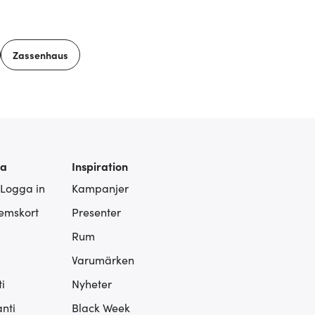
Zassenhaus
ra
Inspiration
 Logga in
Kampanjer
lemskort
Presenter
Rum
Varumärken
i
Nyheter
nti
Black Week