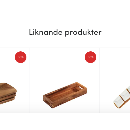
Liknande produkter
30%
30%
Zassenhaus
Dorre