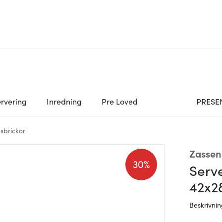
rvering
Inredning
Pre Loved
PRESE
sbrickor
Zassen
30%
Serve
42x2
Beskrivni