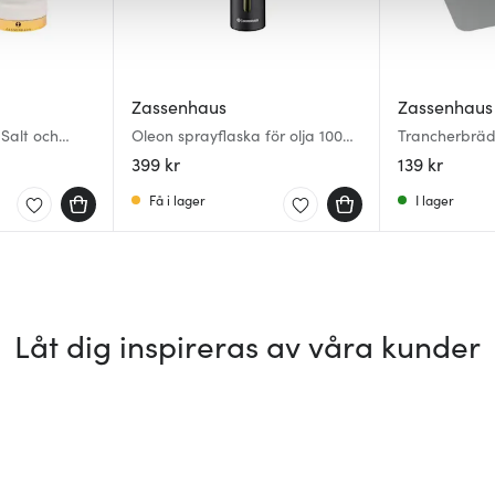
Zassenhaus
Zassenhaus
Salt och
Oleon sprayflaska för olja 100
Trancherbräd
t/Vit/Guld
ml svart
Grå
399 kr
139 kr
Få i lager
I lager
Låt dig inspireras av våra kunder