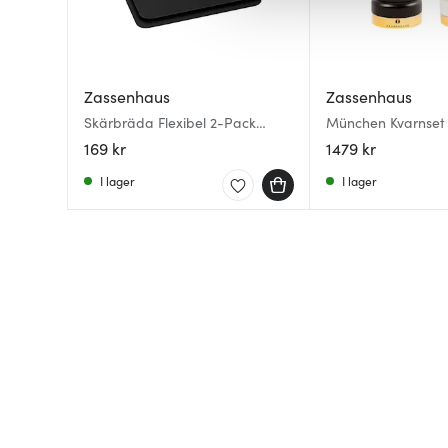
av.
Zassenhaus
Zassenhaus
Skärbräda Flexibel 2-Pack
München Kvarnset 
Svart
Peppar 15 cm Svar
169 kr
1479 kr
I lager
I lager