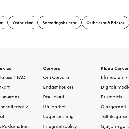
or
Ostbrickor
Serveringsbrickor
Ostbrickor & Brickor
rvice
Cervera
Klubb Cerve
ta oss / FAQ
Om Cervera
Bli medlem /
tkort
Endast hos oss
Digitalt med
& leverans
Pre Loved
Prismatch
ingsalternativ
Hållbarhet
Glasgaranti
ätt
Lagerrensning
Tallriksgarant
& Reklamation
Integritetspolicy
Gjutjärnsgara