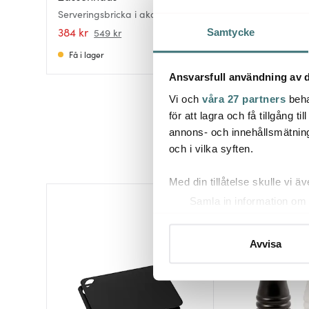
Serveringsbricka i akaciaträ
Liten Serveringsbr
33x22x6 cm
22x15 cm Akacia
384 kr
160 kr
549 kr
229 kr
Samtycke
Få i lager
I lager
Ansvarsfull användning av d
Vi och
våra 27 partners
beha
för att lagra och få tillgång t
annons- och innehållsmätning
och i vilka syften.
Med din tillåtelse skulle vi äve
Samla in information om 
Identifiera din enhet gen
Ta reda på mer om hur dina pe
Avvisa
eller dra tillbaka ditt samtyc
Vi använder cookies för att 
att vi kan analysera vår tra