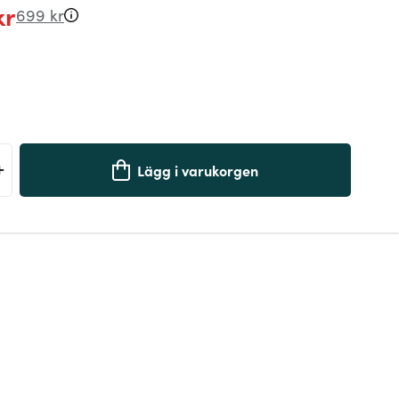
kr
699 kr
+
Lägg i varukorgen