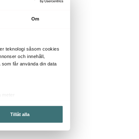
Om
der teknologi såsom cookies
 annonser och innehåll,
a som får använda din data
a meter
k)
ljsektionen
. Du kan ändra
Tillåt alla
 du tycker om. Det gör också