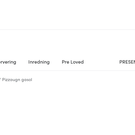
rvering
Inredning
Pre Loved
PRESE
/
Pizzaugn gasol