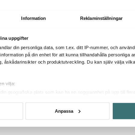
Information
Reklaminställningar
ina uppgifter
ndlar din personliga data, som t.ex. ditt IP-nummer, och använ
Produkten hittas inte.
ill information på din enhet för att kunna tillhandahålla personliga
, åskådarinsikter och produktutveckling. Du kan själv välja vilk
Dubbelkolla så att du inte har stavat fel, annars kanske du behöver
bredda din sökning.
n vilja:
din geografiska plats som kan ha en noggrannhet på upp till fler
om att aktivt skanna den för specifika kännetecken (fingeravtryc
rsonliga uppgifter behandlas och ställ in dina preferenser i
deta
Anpassa
ke när som helst från cookie-förklaringen.
innehållet och annonserna ska anpassas efter det som vi tror att