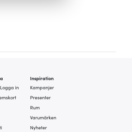
ies som du vill dela med dig
ra
Inspiration
 Logga in
Kampanjer
lemskort
Presenter
Rum
Varumärken
i
Nyheter