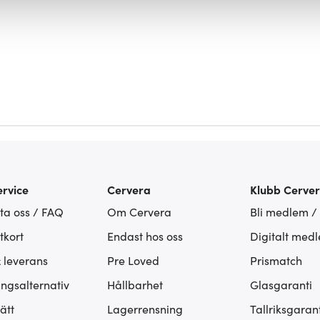
fik och göra hemsidan ännu bättre. Du bestämmer själv vilka cook
rvice
Cervera
Klubb Cerve
ta oss / FAQ
Om Cervera
Bli medlem /
tkort
Endast hos oss
Digitalt med
& leverans
Pre Loved
Prismatch
ingsalternativ
Hållbarhet
Glasgaranti
ätt
Lagerrensning
Tallriksgarant