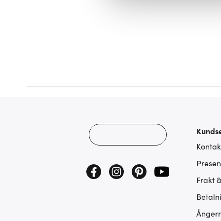
att vi kan analysera vår tra
av.
Kundse
Kontak
Presen
Frakt 
Betaln
Ångerr