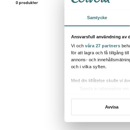
0
produkter
Samtycke
Ansvarsfull användning av d
Vi och
våra 27 partners
beha
för att lagra och få tillgång t
annons- och innehållsmätning
och i vilka syften.
Med din tillåtelse skulle vi äve
Samla in information om 
Identifiera din enhet gen
Ta reda på mer om hur dina pe
Avvisa
eller dra tillbaka ditt samtyc
Vi använder cookies för att 