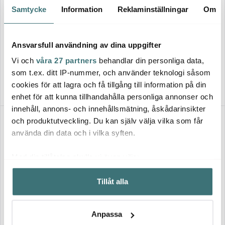
Samtycke
Information
Reklaminställningar
Om
Hilke
Pols Potten
Basso Ljushållare 4,5x2,5 cm
Förnicklad Mässing
Folding Ljusstake Fyrkantig 6
Ansvarsfull användning av dina uppgifter
hållare
269 kr
1450 kr
Vi och
våra 27 partners
behandlar din personliga data,
Få i lager
I lager
som t.ex. ditt IP-nummer, och använder teknologi såsom
cookies för att lagra och få tillgång till information på din
enhet för att kunna tillhandahålla personliga annonser och
innehåll, annons- och innehållsmätning, åskådarinsikter
och produktutveckling. Du kan själv välja vilka som får
använda din data och i vilka syften.
Med din tillåtelse skulle vi även vilja:
Samla in information om din geografiska plats som
Tillåt alla
kan ha en noggrannhet på upp till flera meter
Identifiera din enhet genom att aktivt skanna den för
Hilke
Klong
specifika kännetecken (fingeravtryck)
Anpassa
Piccolo No.2 Ljusstake
Twilight Lampett 17x40 cm
Ta reda på mer om hur dina personliga uppgifter