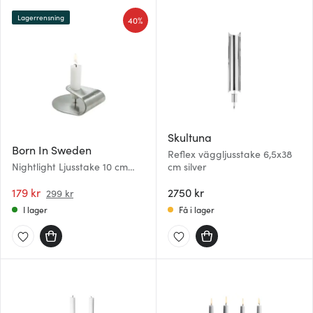
Lagerrensning
40%
Skultuna
Born In Sweden
Reflex väggljusstake 6,5x38
Nightlight Ljusstake 10 cm
cm silver
Silver
179 kr
2750 kr
299 kr
I lager
Få i lager