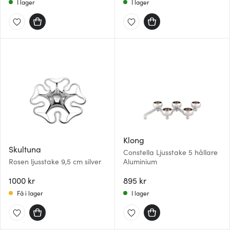
I lager
I lager
Klong
Skultuna
Constella Ljusstake 5 hållare
Rosen ljusstake 9,5 cm silver
Aluminium
1000 kr
895 kr
Få i lager
I lager