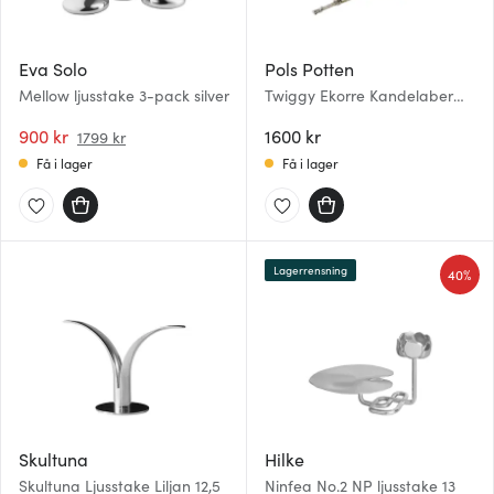
Eva Solo
Pols Potten
Mellow ljusstake 3-pack silver
Twiggy Ekorre Kandelaber
Silver
900 kr
1600 kr
1799 kr
Få i lager
Få i lager
Lagerrensning
40%
Skultuna
Hilke
Skultuna Ljusstake Liljan 12,5
Ninfea No.2 NP ljusstake 13