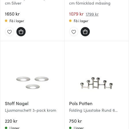
cm Silver
cm förnicklad mässing
1650 kr
1079 kr
1799 kr
Få i lager
Få i lager
Stoff Nagel
Pols Potten
Ljusmanschett 3-pack krom
Folding Ljusstake Rund 6
hållare Silver
220 kr
750 kr
I lager
I lager