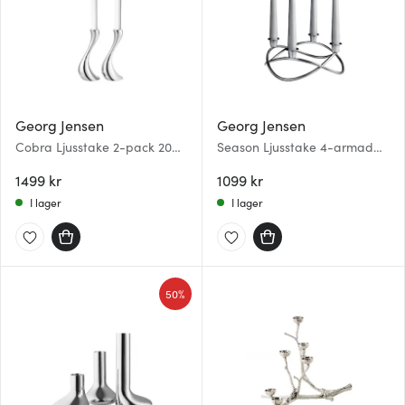
Georg Jensen
Georg Jensen
Cobra Ljusstake 2-pack 20
Season Ljusstake 4-armad
cm Rostfri Blank
26 cm Rostfri matt
1499 kr
1099 kr
I lager
I lager
50%