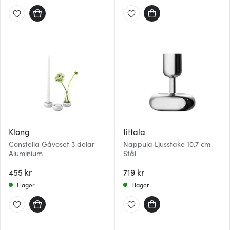
Klong
Iittala
Constella Gåvoset 3 delar
Nappula Ljusstake 10,7 cm
Aluminium
Stål
455 kr
719 kr
I lager
I lager