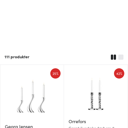
111
produkter
25%
42%
Orrefors
Georg Jensen