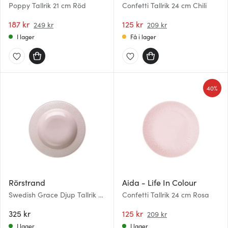
Poppy Tallrik 21 cm Röd
Confetti Tallrik 24 cm Chili
187 kr
125 kr
249 kr
209 kr
I lager
Få i lager
40%
Rörstrand
Aida - Life In Colour
Swedish Grace Djup Tallrik 25
Confetti Tallrik 24 cm Rosa
cm Ros
325 kr
125 kr
209 kr
I lager
I lager