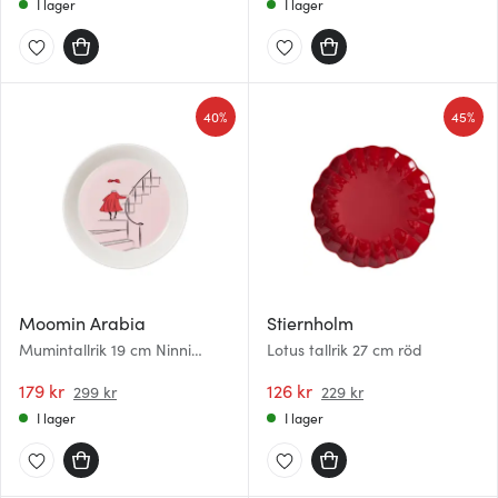
I lager
I lager
40%
45%
Moomin Arabia
Stiernholm
Mumintallrik 19 cm Ninni
Lotus tallrik 27 cm röd
Puder
179 kr
126 kr
299 kr
229 kr
I lager
I lager