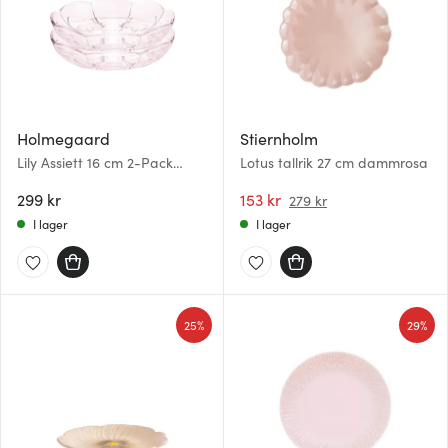
Holmegaard
Stiernholm
Lily Assiett 16 cm 2-Pack
Lotus tallrik 27 cm dammrosa
Cherry Blossom
299 kr
153 kr
279 kr
I lager
I lager
25%
29%