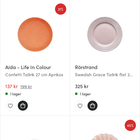
31%
Aida - Life In Colour
Rörstrand
Confetti Tallrik 27 cm Aprikos
Swedish Grace Tallrik flat 27
cm Ros
137 kr
325 kr
199 kr
I lager
I lager
45%