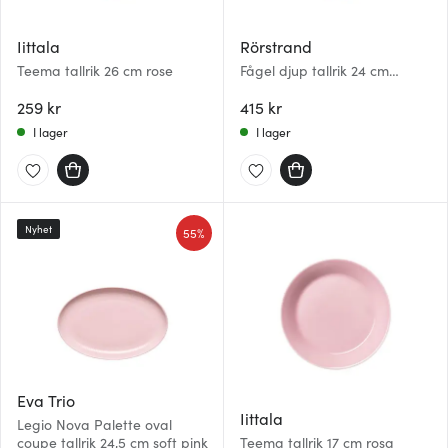
Iittala
Rörstrand
Teema tallrik 26 cm rose
Fågel djup tallrik 24 cm
Jubilee
259 kr
415 kr
I lager
I lager
Nyhet
55%
Eva Trio
Iittala
Legio Nova Palette oval
coupe tallrik 24,5 cm soft pink
Teema tallrik 17 cm rosa