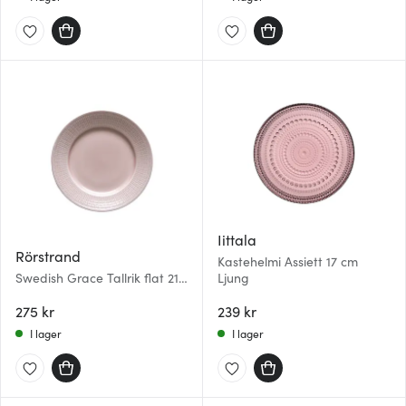
Iittala
Rörstrand
Kastehelmi Assiett 17 cm
Swedish Grace Tallrik flat 21
Ljung
cm Ros
275 kr
239 kr
I lager
I lager