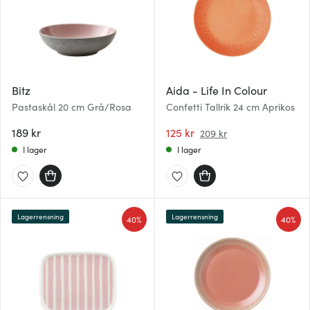
Bitz
Aida - Life In Colour
Pastaskål 20 cm Grå/Rosa
Confetti Tallrik 24 cm Aprikos
189 kr
125 kr
209 kr
I lager
I lager
Lagerrensning
Lagerrensning
40%
40%