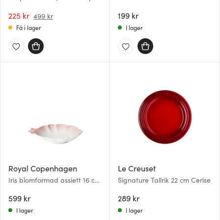
225 kr
199 kr
499 kr
Få i lager
I lager
Royal Copenhagen
Le Creuset
Iris blomformad assiett 16 cm
Signature Tallrik 22 cm Cerise
korall
599 kr
289 kr
I lager
I lager