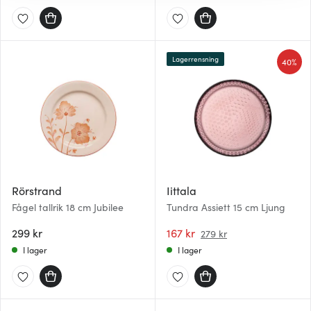
hemsidan ännu bättre. Du bestämmer själv vilka cookies
som du vill dela med dig av.
Lagerrensning
40%
Rörstrand
Iittala
Fågel tallrik 18 cm Jubilee
Tundra Assiett 15 cm Ljung
299 kr
167 kr
279 kr
I lager
I lager