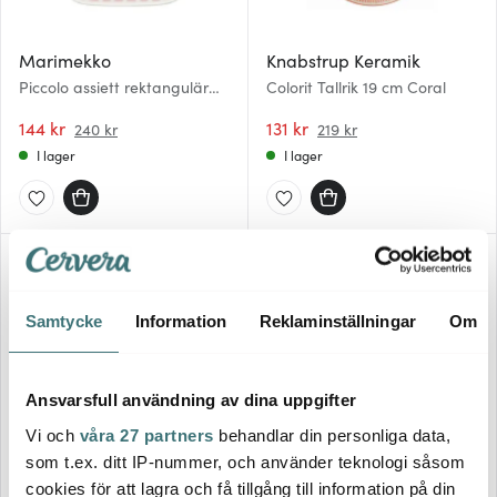
Marimekko
Knabstrup Keramik
Piccolo assiett rektangulär
Colorit Tallrik 19 cm Coral
15x12 cm vit/rosa
144 kr
131 kr
240 kr
219 kr
I lager
I lager
Samtycke
Information
Reklaminställningar
Om
Ansvarsfull användning av dina uppgifter
Vi och
våra 27 partners
behandlar din personliga data,
som t.ex. ditt IP-nummer, och använder teknologi såsom
Rörstrand
Rörstrand
cookies för att lagra och få tillgång till information på din