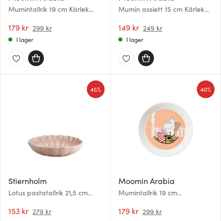
Mumintallrik 19 cm Kärlek
Mumin assiett 15 cm Kärlek
rosa 30 år
rosa 30 år
179 kr
149 kr
299 kr
249 kr
I lager
I lager
45%
40%
Stiernholm
Moomin Arabia
Lotus pastatallrik 21,5 cm
Mumintallrik 19 cm
dammrosa
Muminmamma
153 kr
179 kr
279 kr
299 kr