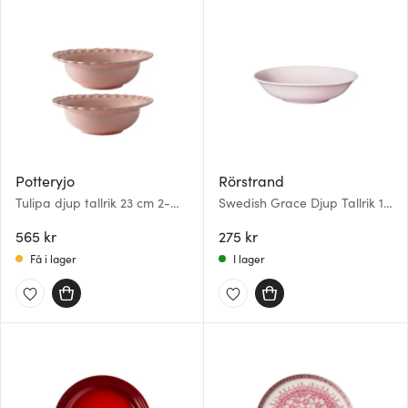
Potteryjo
Rörstrand
Tulipa djup tallrik 23 cm 2-
Swedish Grace Djup Tallrik 19
pack bela portuguesa
cm Ros
565 kr
275 kr
Få i lager
I lager