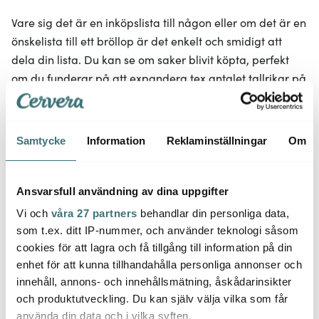
Vare sig det är en inköpslista till någon eller om det är en
önskelista till ett bröllop är det enkelt och smidigt att
dela din lista. Du kan se om saker blivit köpta, perfekt
om du funderar på att expandera tex antalet tallrikar på
en önskelista. Du kan lägga till och ändra antal ända
fram till ditt satta slutdatum.
Dina gäster kan köpa från din lista både online och i
Samtycke
Information
Reklaminställningar
Om
butik!
Ansvarsfull användning av dina uppgifter
Vi och
våra 27 partners
behandlar din personliga data,
som t.ex. ditt IP-nummer, och använder teknologi såsom
cookies för att lagra och få tillgång till information på din
enhet för att kunna tillhandahålla personliga annonser och
innehåll, annons- och innehållsmätning, åskådarinsikter
och produktutveckling. Du kan själv välja vilka som får
använda din data och i vilka syften.