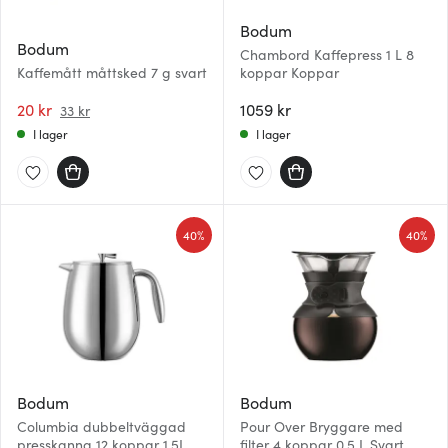
Bodum
Bodum
Chambord Kaffepress 1 L 8
Kaffemått måttsked 7 g svart
koppar Koppar
20 kr
1059 kr
33 kr
I lager
I lager
40%
40%
Bodum
Bodum
Columbia dubbeltväggad
Pour Over Bryggare med
presskanna 12 koppar 1,5L
filter 4 koppar 0,5 L Svart