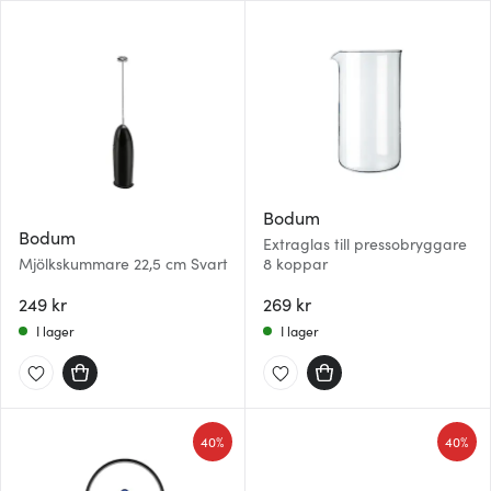
Bodum
Bodum
Extraglas till pressobryggare
Mjölkskummare 22,5 cm Svart
8 koppar
249 kr
269 kr
I lager
I lager
40%
40%