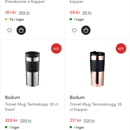
Presskanne 4 Koppar
koppar
161 kr
59 kr
269 kr
99 kr
Få i lager
I lager
40%
40%
Bodum
Bodum
Travel Mug Termokopp 35 cl
Travel Mug Termosmugg 35
Svart
cl Koppar
359 kr
317 kr
599 kr
529 kr
I lager
I lager