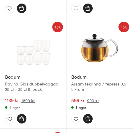
40%
40%
Bodum
Bodum
Pavina Glas dubbelväggad
Assam tekanna / tepress 0,5
25 cl + 35 cl 8-pack
L krom
1139 kr
599 kr
1899 kr
999 kr
I lager
I lager