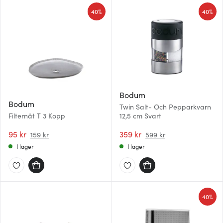
40%
40%
Bodum
Bodum
Twin Salt- Och Pepparkvarn
Filternät T 3 Kopp
12,5 cm Svart
95 kr
359 kr
159 kr
599 kr
I lager
I lager
40%