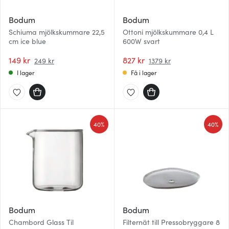
Bodum
Bodum
Schiuma mjölkskummare 22,5
Ottoni mjölkskummare 0,4 L
cm ice blue
600W svart
149 kr
827 kr
249 kr
1379 kr
I lager
Få i lager
40%
40%
Bodum
Bodum
Chambord Glass Til
Filternät till Pressobryggare 8