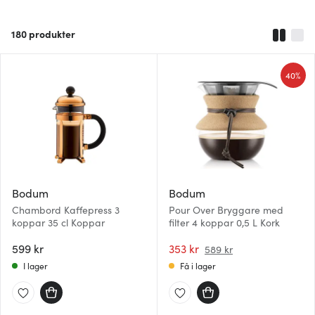
180
produkter
40%
Bodum
Bodum
Chambord Kaffepress 3
Pour Over Bryggare med
koppar 35 cl Koppar
filter 4 koppar 0,5 L Kork
599 kr
353 kr
589 kr
I lager
Få i lager