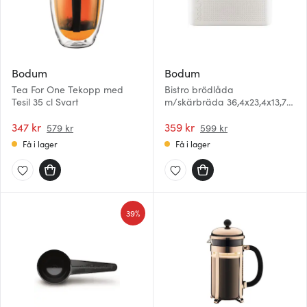
Bodum
Bodum
Tea For One Tekopp med
Bistro brödlåda
Tesil 35 cl Svart
m/skärbräda 36,4x23,4x13,7
vit
347 kr
359 kr
579 kr
599 kr
Få i lager
Få i lager
39%