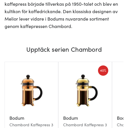
kaffepress började tillverkas på 1950-talet och blev en
kultikon för kaffedrickande. Den klassiska designen av
Melior lever vidare i Bodums nuvarande sortiment
genom kaffepressen Chambord.
Upptäck serien Chambord
40%
Bodum
Bodum
Bod
Chambord Kaffepress 3
Chambord Kaffepress 3
Chamb