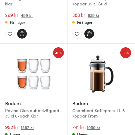
klar
koppar 35 cl Guld
299 kr
383 kr
499 kr
639 kr
Få i lager
Få i lager
40%
30%
Bodum
Bodum
Pavina Glas dubbelväggad
Chambord Kaffepress 1 L 8
35 cl 6-pack Klar
koppar Krom
952 kr
741 kr
1587 kr
1059 kr
I lager
I lager