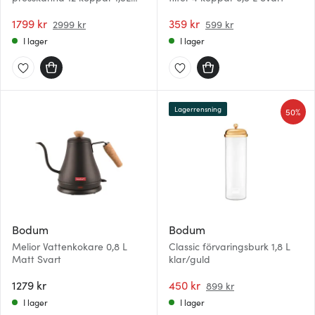
stål
1799 kr
359 kr
2999 kr
599 kr
I lager
I lager
Lagerrensning
50%
Bodum
Bodum
Melior Vattenkokare 0,8 L
Classic förvaringsburk 1,8 L
Matt Svart
klar/guld
1279 kr
450 kr
899 kr
I lager
I lager