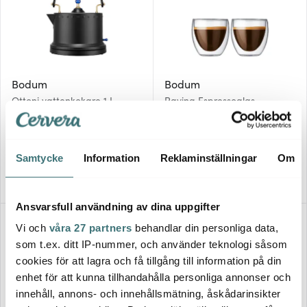
Bodum
Bodum
Ottoni vattenkokare 1 L
Pavina Espressoglas
1380W svart
dubbelväggad 8 cl 2-pack
887 kr
221 kr
1479 kr
369 kr
I lager
I lager
Samtycke
Information
Reklaminställningar
Om
Ansvarsfull användning av dina uppgifter
40%
40%
Vi och
våra 27 partners
behandlar din personliga data,
som t.ex. ditt IP-nummer, och använder teknologi såsom
cookies för att lagra och få tillgång till information på din
enhet för att kunna tillhandahålla personliga annonser och
innehåll, annons- och innehållsmätning, åskådarinsikter