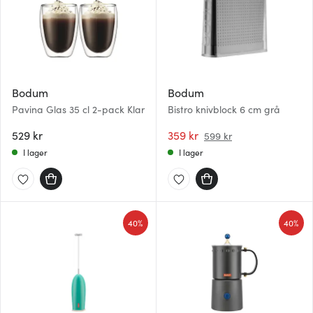
Bodum
Bodum
Pavina Glas 35 cl 2-pack Klar
Bistro knivblock 6 cm grå
529 kr
359 kr
599 kr
I lager
I lager
40%
40%