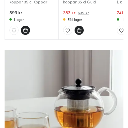
koppar 35 cl Koppar
koppar 35 cl Guld
L 8 k
599 kr
383 kr
741 k
639 kr
I lager
Få i lager
I la