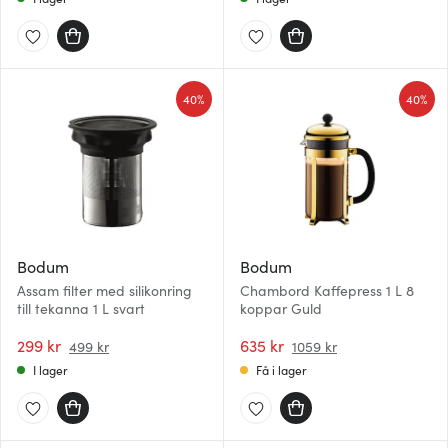
40%
40%
Bodum
Bodum
Assam filter med silikonring
Chambord Kaffepress 1 L 8
till tekanna 1 L svart
koppar Guld
299 kr
635 kr
499 kr
1059 kr
I lager
Få i lager