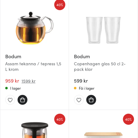
40%
Bodum
Bodum
Assam tekanna / tepress 1,5
Copenhagen glas 50 cl 2-
L krom
pack klar
959 kr
599 kr
1599 kr
I lager
Få i lager
40%
40%