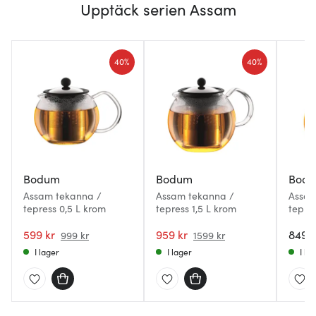
Upptäck serien Assam
40%
40%
Bodum
Bodum
Bod
Assam tekanna /
Assam tekanna /
Assam
tepress 0,5 L krom
tepress 1,5 L krom
tepres
599 kr
959 kr
849 k
999 kr
1599 kr
I lager
I lager
I la