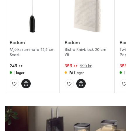
Bodum
Bodum
Bod
Mjölkskummare 22,5 cm
Bistro Knivblock 20 cm
Twin 
Svart
Vit
Peppa
Svart
249 kr
359 kr
359 k
599 kr
I lager
Få i lager
I la