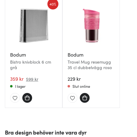
40%
Bodum
Bodum
Bistro knivblock 6 cm
Travel Mug resemugg
grå
35 cl dubbelvägg rosa
359 kr
229 kr
599 kr
I lager
Slut online
Bra design behöver inte vara dyr