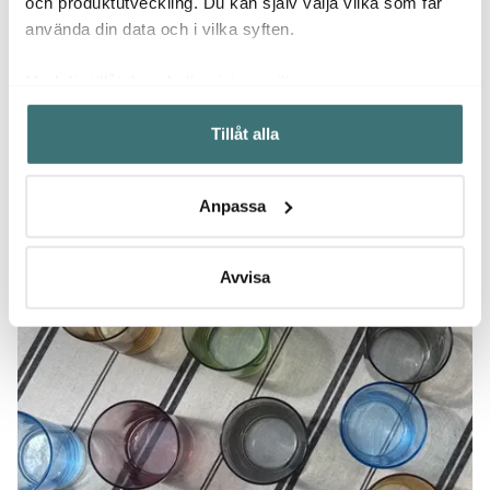
och produktutveckling. Du kan själv välja vilka som får
använda din data och i vilka syften.
Med din tillåtelse skulle vi även vilja:
Samla in information om din geografiska plats som
Tillåt alla
kan ha en noggrannhet på upp till flera meter
Identifiera din enhet genom att aktivt skanna den för
specifika kännetecken (fingeravtryck)
Anpassa
Ta reda på mer om hur dina personliga uppgifter
behandlas och ställ in dina preferenser i
detaljsektionen
.
Du kan ändra eller dra tillbaka ditt samtycke när som
Avvisa
helst från cookie-förklaringen.
Vi använder cookies för att innehållet och annonserna
ska anpassas efter det som vi tror att du tycker om. Det
gör också att vi kan analysera vår trafik och göra
hemsidan ännu bättre. Du bestämmer själv vilka cookies
som du vill dela med dig av.