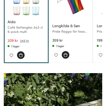
Aida
Langkilde & Søn
Langk
Café Vattenglas 34,5 cl
Pride flagga för fasad
Pride
6-pack multi
55x40 cm regnbåge
30x20
359 kr
199 k
209 kr
349 kr
I lager
I la
I lager