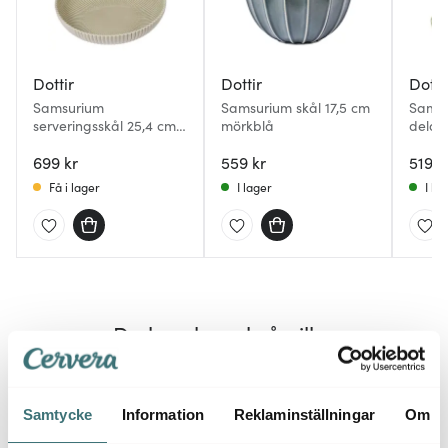
Dottir
Dottir
Dotti
Samsurium
Samsurium skål 17,5 cm
Samsu
serveringsskål 25,4 cm
mörkblå
delar
grå
699 kr
559 kr
519 k
Få i lager
I lager
I la
Du kanske också gillar
Samtycke
Information
Reklaminställningar
Om