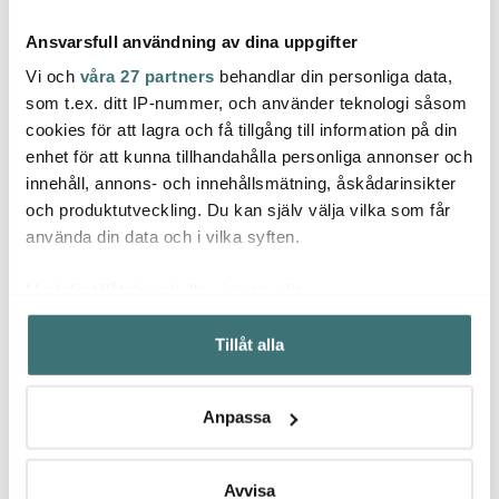
Ansvarsfull användning av dina uppgifter
Vi och
våra 27 partners
behandlar din personliga data,
som t.ex. ditt IP-nummer, och använder teknologi såsom
cookies för att lagra och få tillgång till information på din
Dottir
Dottir
Dotti
enhet för att kunna tillhandahålla personliga annonser och
Pipanella ljushållare
Winter Stories
Pipane
innehåll, annons- och innehållsmätning, åskådarinsikter
vägg 11,5 cm midnight
ljushållare vägg räv
bubbl
blå/g
och produktutveckling. Du kan själv välja vilka som får
519 kr
849 kr
319 k
använda din data och i vilka syften.
I lager
Få i lager
I la
Med din tillåtelse skulle vi även vilja:
Samla in information om din geografiska plats som
Tillåt alla
kan ha en noggrannhet på upp till flera meter
Identifiera din enhet genom att aktivt skanna den för
specifika kännetecken (fingeravtryck)
Låt dig inspireras av våra kunder
Anpassa
Ta reda på mer om hur dina personliga uppgifter
behandlas och ställ in dina preferenser i
detaljsektionen
.
Du kan ändra eller dra tillbaka ditt samtycke när som
Avvisa