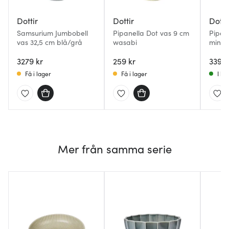
Dottir
Dottir
Dotti
Samsurium Jumbobell
Pipanella Dot vas 9 cm
Pipan
vas 32,5 cm blå/grå
wasabi
miniva
3279 kr
259 kr
339 k
Få i lager
Få i lager
I la
Mer från samma serie