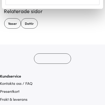
helst från cookie-förklaringen.
Relaterade sidor
Vi använder cookies för att innehållet och annonserna
ska anpassas efter det som vi tror att du tycker om. Det
Vaser
Dottir
gör också att vi kan analysera vår trafik och göra
hemsidan ännu bättre. Du bestämmer själv vilka cookies
som du vill dela med dig av.
Kundservice
Kontakta oss / FAQ
Presentkort
Frakt & leverans