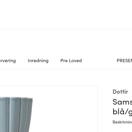
rvering
Inredning
Pre Loved
PRESE
Dottir
Sams
blå/
Beskrivni