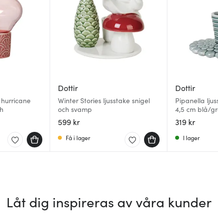
Dottir
Dottir
 hurricane
Winter Stories ljusstake snigel
Pipanella lju
sh
och svamp
4,5 cm blå/g
599 kr
319 kr
Få i lager
I lager
Låt dig inspireras av våra kunder