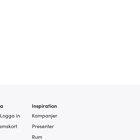
ra
Inspiration
 Logga in
Kampanjer
lemskort
Presenter
Rum