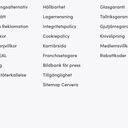
ingsalternativ
Hållbarhet
Glasgaranti
ätt
Lagerrensning
Tallriksgarant
& Reklamation
Integritetspolicy
Gjutjärnsgara
kor
Cookiepolicy
Knivslipning
jvillkor
Karriärsida
Medlemsvillk
EAL
Franchisetagare
Rabattkoder
g
Bildbank för press
tåterkallelse
Tillgänglighet
Sitemap Cervera