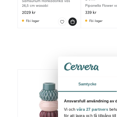
Samsurium Honkadonka vas
26,5 cm wasabi
Pipanella Flower va
2029 kr
339 kr
Få i lager
Få i lager
Samtycke
Ansvarsfull användning av d
Vi och
våra 27 partners
beha
för att lagra och få tillgång t