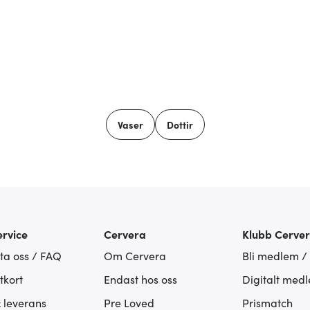
Vaser
Dottir
rvice
Cervera
Klubb Cerve
ta oss / FAQ
Om Cervera
Bli medlem /
tkort
Endast hos oss
Digitalt med
& leverans
Pre Loved
Prismatch