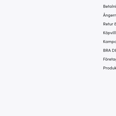
Betaln
Ångerr
Retur 
Köpvill
Kampan
BRA D
Företa
Produk