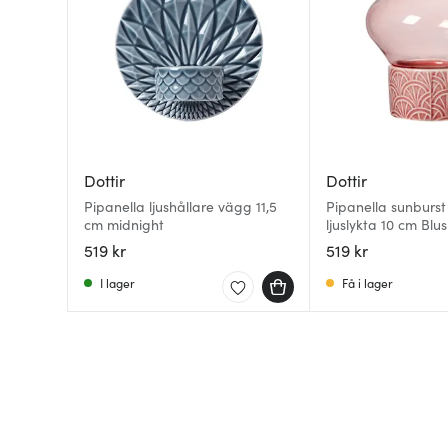
Dottir
Dottir
Pipanella ljushållare vägg 11,5
Pipanella sunburst
cm midnight
ljuslykta 10 cm Blu
519 kr
519 kr
I lager
Få i lager