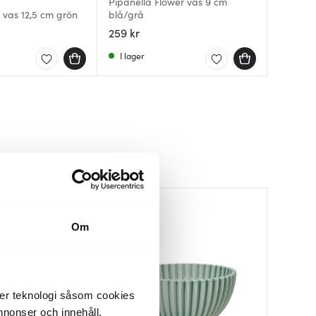
Pipanella Flower vas 9 cm
Pipanell
Samsur
 vas 12,5 cm grön
blå/grå
Blush
26,5 cm
259 kr
339 kr
2029 kr
I lager
I lager
Få i la
Om
der teknologi såsom cookies
 annonser och innehåll,