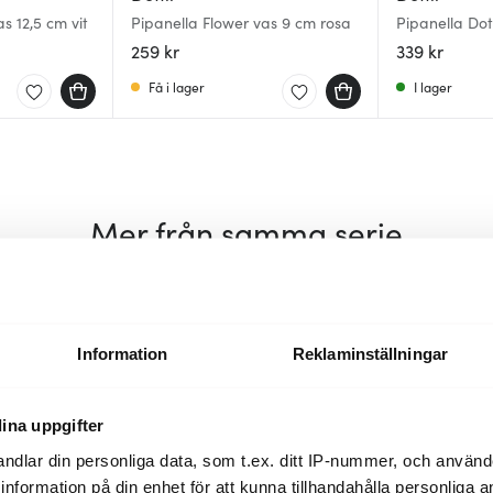
s 12,5 cm vit
Pipanella Flower vas 9 cm rosa
Pipanella Dot
259 kr
339 kr
Få i lager
I lager
Mer från samma serie
Information
Reklaminställningar
ina uppgifter
ndlar din personliga data, som t.ex. ditt IP-nummer, och använ
ill information på din enhet för att kunna tillhandahålla personliga