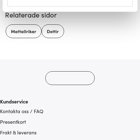
helst från cookie-förklaringen.
Relaterade sidor
Vi använder cookies för att innehållet och annonserna
ska anpassas efter det som vi tror att du tycker om. Det
Mattallrikar
Dottir
gör också att vi kan analysera vår trafik och göra
hemsidan ännu bättre. Du bestämmer själv vilka cookies
som du vill dela med dig av.
Kundservice
Kontakta oss / FAQ
Presentkort
Frakt & leverans