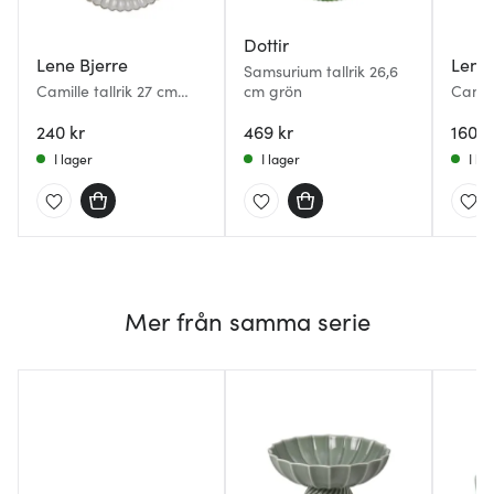
Dottir
Lene Bjerre
Lene 
Samsurium tallrik 26,6
Camille tallrik 27 cm
cm grön
Camill
benvit
benvi
240 kr
469 kr
160 k
I lager
I lager
I la
Mer från samma serie