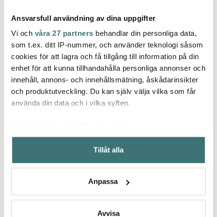
Ansvarsfull användning av dina uppgifter
Vi och
våra 27 partners
behandlar din personliga data,
som t.ex. ditt IP-nummer, och använder teknologi såsom
cookies för att lagra och få tillgång till information på din
Dottir
Dottir
Dotti
enhet för att kunna tillhandahålla personliga annonser och
Pipanella ljushållare
Pipanella Lines vas 15
Pipane
innehåll, annons- och innehållsmätning, åskådarinsikter
vägg 11,5 cm midnight
cm grön
bubbl
blå/g
och produktutveckling. Du kan själv välja vilka som får
519 kr
469 kr
319 k
använda din data och i vilka syften.
I lager
Få i lager
I la
Med din tillåtelse skulle vi även vilja:
Samla in information om din geografiska plats som
Tillåt alla
kan ha en noggrannhet på upp till flera meter
Identifiera din enhet genom att aktivt skanna den för
specifika kännetecken (fingeravtryck)
Låt dig inspireras av våra kunder
Anpassa
Ta reda på mer om hur dina personliga uppgifter
behandlas och ställ in dina preferenser i
detaljsektionen
.
Du kan ändra eller dra tillbaka ditt samtycke när som
Avvisa