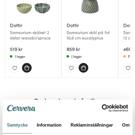
Dottir
Dottir
Dotti
Samsurium skålset 2
Samsurium skål på fot
Samsu
delar wasabi/spruce
16,6 cm eucalyptus
13 cm
519 kr
859 kr
469 k
I lager
I lager
Få i
Du kanske också gillar
Samtycke
Information
Reklaminställningar
Om