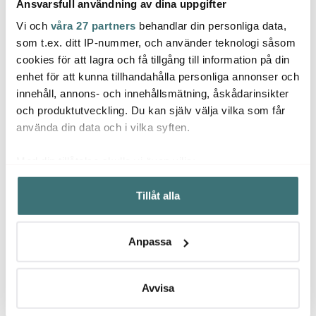
Ansvarsfull användning av dina uppgifter
Vi och
våra 27 partners
behandlar din personliga data,
Dottir
Dottir
Dotti
som t.ex. ditt IP-nummer, och använder teknologi såsom
cookies för att lagra och få tillgång till information på din
Pipanella ljushållare
Pipanella ljushållare
Pipan
vägg 11,5 cm grön
vägg 11,5 cm midnight
väggl
enhet för att kunna tillhandahålla personliga annonser och
peac
innehåll, annons- och innehållsmätning, åskådarinsikter
519 kr
519 kr
749 k
och produktutveckling. Du kan själv välja vilka som får
Få i lager
I lager
I la
använda din data och i vilka syften.
Med din tillåtelse skulle vi även vilja:
Samla in information om din geografiska plats som
Tillåt alla
kan ha en noggrannhet på upp till flera meter
Identifiera din enhet genom att aktivt skanna den för
Låt dig inspireras av våra kunder
specifika kännetecken (fingeravtryck)
Anpassa
Ta reda på mer om hur dina personliga uppgifter
behandlas och ställ in dina preferenser i
detaljsektionen
.
Du kan ändra eller dra tillbaka ditt samtycke när som
Avvisa
Relaterade sidor
helst från cookie-förklaringen.