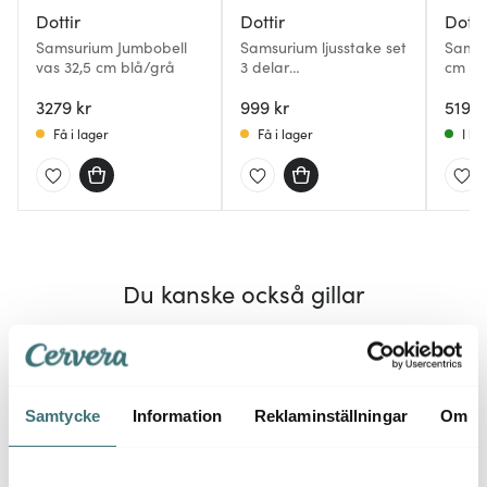
Dottir
Dottir
Dotti
Samsurium Jumbobell
Samsurium ljusstake set
Samsu
vas 32,5 cm blå/grå
3 delar
cm sp
dark/powder/aubergine
3279 kr
999 kr
519 k
Få i lager
Få i lager
I la
Du kanske också gillar
Samtycke
Information
Reklaminställningar
Om