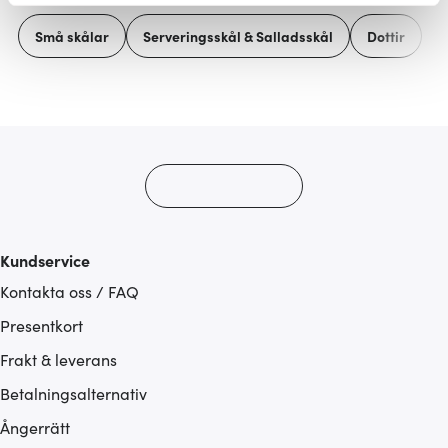
Vi använder cookies för att innehållet och annonserna
Små skålar
Serveringsskål & Salladsskål
Dottir
ska anpassas efter det som vi tror att du tycker om. Det
gör också att vi kan analysera vår trafik och göra
hemsidan ännu bättre. Du bestämmer själv vilka cookies
som du vill dela med dig av.
Kundservice
Kontakta oss / FAQ
Presentkort
Frakt & leverans
Betalningsalternativ
Ångerrätt