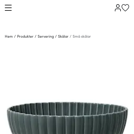
Hem
/
Produkter
/
Servering
/
Skålar
/
Små skålar