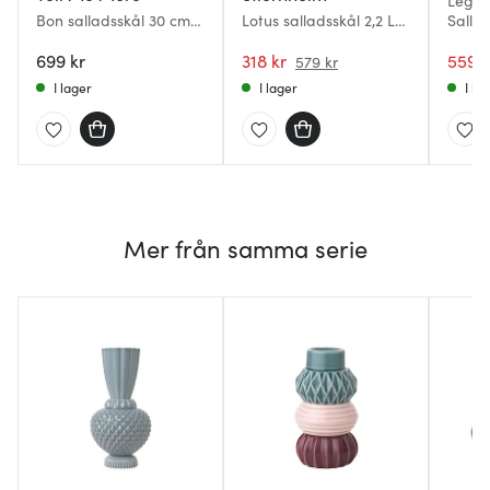
Legio
Bon salladsskål 30 cm
Lotus salladsskål 2,2 L
Sallad
grå
brun
2 dela
699 kr
318 kr
559 k
579 kr
I lager
I lager
I la
Mer från samma serie