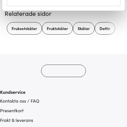
helst från cookie-förklaringen.
Relaterade sidor
Vi använder cookies för att innehållet och annonserna
ska anpassas efter det som vi tror att du tycker om. Det
Frukostskålar
Fruktskålar
Skålar
Dottir
gör också att vi kan analysera vår trafik och göra
hemsidan ännu bättre. Du bestämmer själv vilka cookies
som du vill dela med dig av.
Kundservice
Kontakta oss / FAQ
Presentkort
Frakt & leverans