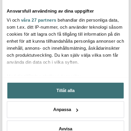
Ansvarsfull användning av dina uppgifter
Vi och
våra 27 partners
behandlar din personliga data,
som t.ex. ditt IP-nummer, och använder teknologi såsom
cookies för att lagra och få tillgång till information på din
Dottir
Dottir
Dotti
enhet för att kunna tillhandahålla personliga annonser och
Pipanella ljushållare
Pipanella Flower vas
Winter
innehåll, annons- och innehållsmätning, åskådarinsikter
vägg 11,5 cm midnight
12,5 cm vit
snige
och produktutveckling. Du kan själv välja vilka som får
519 kr
339 kr
599 k
använda din data och i vilka syften.
I lager
Få i lager
Få i
Med din tillåtelse skulle vi även vilja:
Samla in information om din geografiska plats som
Tillåt alla
kan ha en noggrannhet på upp till flera meter
Identifiera din enhet genom att aktivt skanna den för
specifika kännetecken (fingeravtryck)
Låt dig inspireras av våra kunder
Anpassa
Ta reda på mer om hur dina personliga uppgifter
behandlas och ställ in dina preferenser i
detaljsektionen
.
Du kan ändra eller dra tillbaka ditt samtycke när som
Avvisa