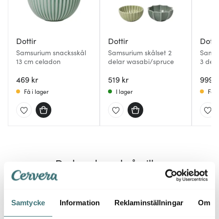
Dottir
Dottir
Dotti
Samsurium snacksskål
Samsurium skålset 2
Samsu
13 cm celadon
delar wasabi/spruce
3 dela
dark/
469 kr
519 kr
999 k
Få i lager
I lager
Få i
Du kanske också gillar
Samtycke
Information
Reklaminställningar
Om