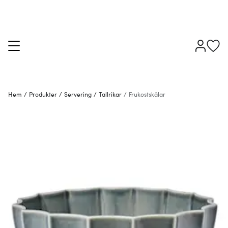
Hem
/
Produkter
/
Servering
/
Tallrikar
/
Frukostskålar