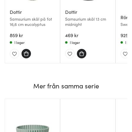
Dottir
Dottir
Rörs
Samsurium skål på fot
Samsurium skål 13 cm
16,6 cm eucalyptus
midnight
Swedi
L Is
859 kr
469 kr
925 k
I lager
I lager
I la
Mer från samma serie