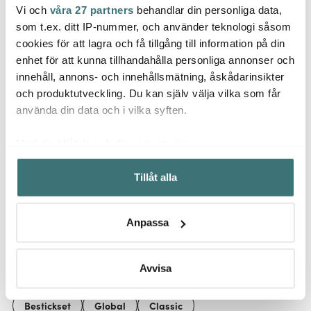
Vi och
våra 27 partners
behandlar din personliga data,
Global
Fiska
Foodsaver
som t.ex. ditt IP-nummer, och använder teknologi såsom
Global G-1004
Funct
Skärbräda liten
Flow Vakuumpackare
Steks
cookies för att lagra och få tillgång till information på din
FFS006X
cm
enhet för att kunna tillhandahålla personliga annonser och
179 kr
2333 kr
159 k
innehåll, annons- och innehållsmätning, åskådarinsikter
I lager
I lager
I la
och produktutveckling. Du kan själv välja vilka som får
använda din data och i vilka syften.
Med din tillåtelse skulle vi även vilja:
Samla in information om din geografiska plats som
Tillåt alla
kan ha en noggrannhet på upp till flera meter
Låt dig inspireras av våra kunder
Identifiera din enhet genom att aktivt skanna den för
specifika kännetecken (fingeravtryck)
Anpassa
Ta reda på mer om hur dina personliga uppgifter
behandlas och ställ in dina preferenser i
detaljsektionen
.
Relaterade sidor
Du kan ändra eller dra tillbaka ditt samtycke när som
Avvisa
helst från cookie-förklaringen.
Bestickset
Global
Classic