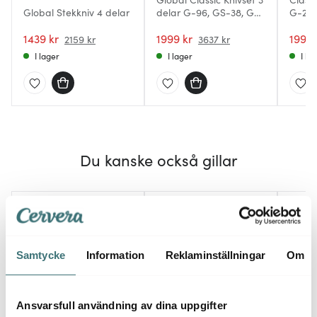
Global Stekkniv 4 delar
delar G-96, GS-38, GS-
G-2/G
109
1439 kr
1999 kr
1994 
2159 kr
3637 kr
I lager
I lager
I la
Du kanske också gillar
BRA DEAL
Samtycke
Information
Reklaminställningar
Om
Ansvarsfull användning av dina uppgifter