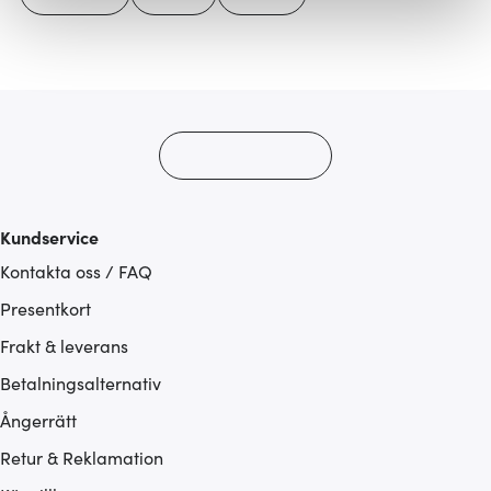
Vi använder cookies för att innehållet och annonserna
ska anpassas efter det som vi tror att du tycker om. Det
gör också att vi kan analysera vår trafik och göra
hemsidan ännu bättre. Du bestämmer själv vilka cookies
som du vill dela med dig av.
Kundservice
Kontakta oss / FAQ
Presentkort
Frakt & leverans
Betalningsalternativ
Ångerrätt
Retur & Reklamation