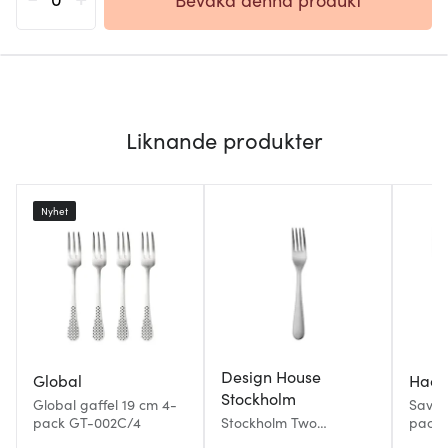
Liknande produkter
Nyhet
Design House
Global
Hac
Stockholm
Global gaffel 19 cm 4-
Savon
pack GT-002C/4
Stockholm Two
pack
Matgaffel 20,2 cm