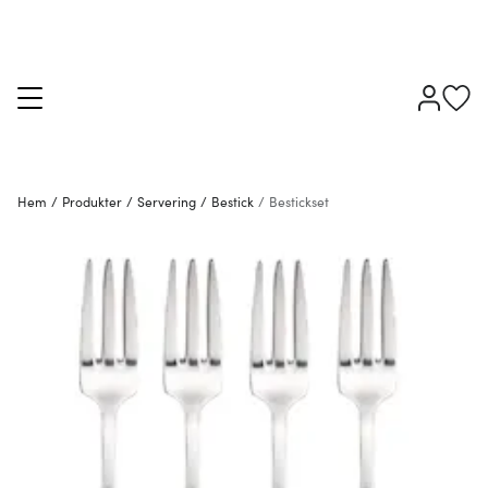
Hem
/
Produkter
/
Servering
/
Bestick
/
Bestickset