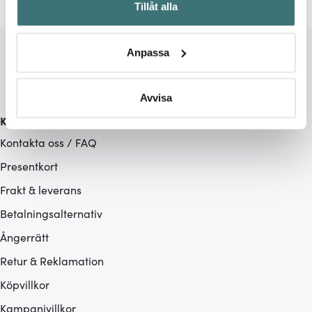
Tillåt alla
kan ha en noggrannhet på upp till flera meter
Identifiera din enhet genom att aktivt skanna den för
specifika kännetecken (fingeravtryck)
Anpassa
Ta reda på mer om hur dina personliga uppgifter
behandlas och ställ in dina preferenser i
detaljsektionen
.
Du kan ändra eller dra tillbaka ditt samtycke när som
Avvisa
helst från cookie-förklaringen.
Kundservice
Kontakta oss / FAQ
Vi använder cookies för att innehållet och annonserna
ska anpassas efter det som vi tror att du tycker om. Det
Presentkort
gör också att vi kan analysera vår trafik och göra
Frakt & leverans
hemsidan ännu bättre. Du bestämmer själv vilka cookies
Betalningsalternativ
som du vill dela med dig av.
Ångerrätt
Retur & Reklamation
Köpvillkor
Kampanjvillkor