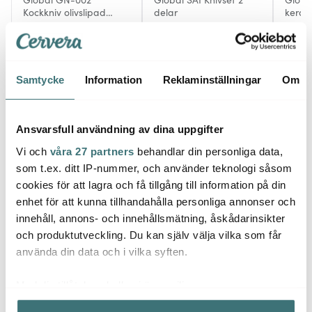
Kockkniv olivslipad
delar
keram
oriental 20 cm
948 kr
3548 kr
629 k
1459 kr
Få i lager
Få i lager
I la
Samtycke
Information
Reklaminställningar
Om
Ansvarsfull användning av dina uppgifter
Vi och
våra 27 partners
behandlar din personliga data,
Låt dig inspireras av våra kunder
som t.ex. ditt IP-nummer, och använder teknologi såsom
cookies för att lagra och få tillgång till information på din
enhet för att kunna tillhandahålla personliga annonser och
innehåll, annons- och innehållsmätning, åskådarinsikter
Relaterade sidor
och produktutveckling. Du kan själv välja vilka som får
använda din data och i vilka syften.
Besticklindor
Global
Med din tillåtelse skulle vi även vilja:
Samla in information om din geografiska plats som