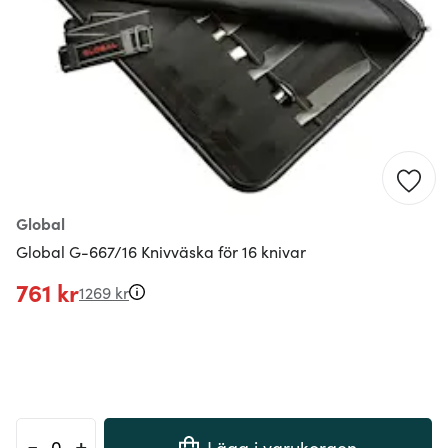
Global
Global G-667/16 Knivväska för 16 knivar
761 kr
1269 kr
-
+
Lägg i varukorgen