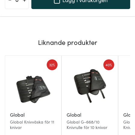
Liknande produkter
32%
40%
Global
Global
Glob
Global Knivväska för 11
Global G-668/10
Globa
knivar
Knivrulle för 10 knivar
Knivet
7 kniv