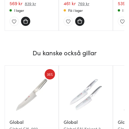
569 kr
461 kr
539 k
839 kr
769 kr
I lager
Få i lager
I la
Du kanske också gillar
35%
Global
Global
Glob
Global GN-002
Global SAI Knivset 2
Globa