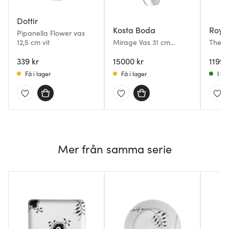
Dottir
Kosta Boda
Roya
Pipanella Flower vas
12,5 cm vit
Mirage Vas 31 cm
The Ar
Grön/Blå
Flower
339 kr
15000 kr
Horte
1199 
Få i lager
Få i lager
I la
Mer från samma serie