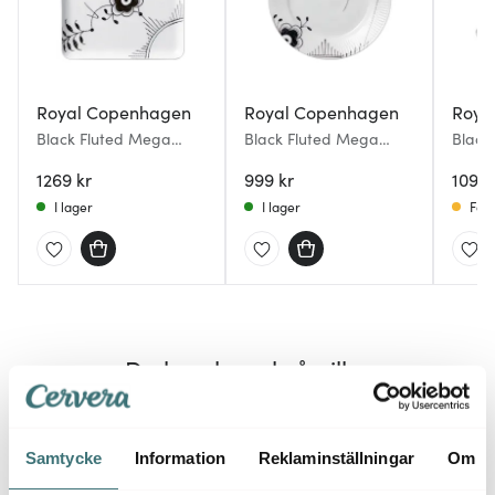
Royal Copenhagen
Royal Copenhagen
Roya
Black Fluted Mega
Black Fluted Mega
Black
Assiett kvadratisk 20x20
Tallrik 19 cm dekor 2
Kopp/
cm
1269 kr
999 kr
1099 
I lager
I lager
Få i
Du kanske också gillar
Samtycke
Information
Reklaminställningar
Om