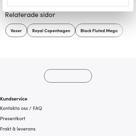
helst från cookie-förklaringen.
Relaterade sidor
Vi använder cookies för att innehållet och annonserna
ska anpassas efter det som vi tror att du tycker om. Det
Vaser
Royal Copenhagen
Black Fluted Mega
gör också att vi kan analysera vår trafik och göra
hemsidan ännu bättre. Du bestämmer själv vilka cookies
som du vill dela med dig av.
Kundservice
Kontakta oss / FAQ
Presentkort
Frakt & leverans