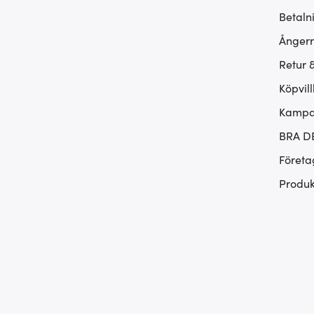
Betaln
Ångerr
Retur 
Köpvill
Kampan
BRA D
Företa
Produk