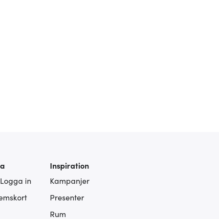
ra
Inspiration
 Logga in
Kampanjer
lemskort
Presenter
Rum