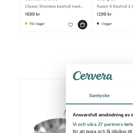
Classic Stainless kastrull med
Fusion 5 Kastrull 2 
lock 1,5 L
1699 kr
1299 kr
Få i lager
I lager
Samtycke
Ansvarsfull användning av d
Vi och
våra 27 partners
beha
för att lagra och få tillgång t