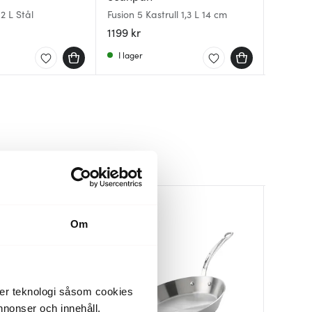
 2 L Stål
Fusion 5 Kastrull 1,3 L 14 cm
Servewa
Classic 
0,25 L ro
lock 1,5 
1199 kr
599 kr
1699 kr
I lager
Få i la
Få i la
Om
der teknologi såsom cookies
 annonser och innehåll,