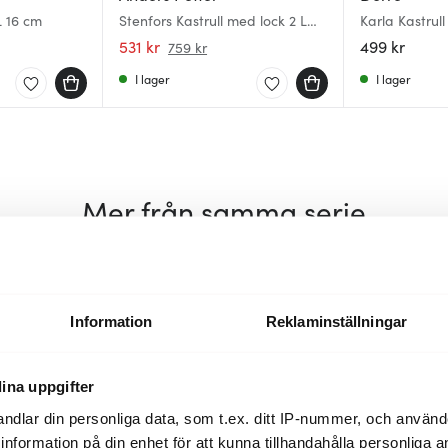
L 16 cm
Stenfors Kastrull med lock 2 L
Karla Kastrull
matt
531 kr
499 kr
759 kr
I lager
I lager
Mer från samma serie
Information
Reklaminställningar
ina uppgifter
ndlar din personliga data, som t.ex. ditt IP-nummer, och använ
ill information på din enhet för att kunna tillhandahålla personliga