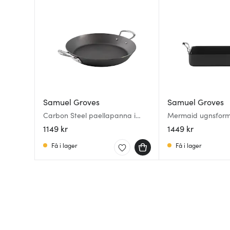
Samuel Groves
Samuel Groves
Carbon Steel paellapanna i
Mermaid ugnsform
kolstål 30 cm
svart
1149 kr
1449 kr
Få i lager
Få i lager