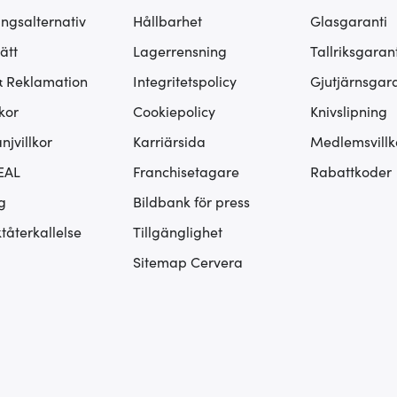
ingsalternativ
Hållbarhet
Glasgaranti
ätt
Lagerrensning
Tallriksgarant
& Reklamation
Integritetspolicy
Gjutjärnsgara
kor
Cookiepolicy
Knivslipning
jvillkor
Karriärsida
Medlemsvillk
EAL
Franchisetagare
Rabattkoder
g
Bildbank för press
tåterkallelse
Tillgänglighet
Sitemap Cervera