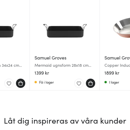
Samuel Groves
Samuel Gro
 34x24 cm
Mermaid ugnsform 28x18 cm
Copper Induc
svart
cm
1399 kr
1899 kr
Få i lager
I lager
Låt dig inspireras av våra kunder