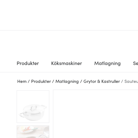
Produkter
Köksmaskiner
Matlagning
Se
Hem
/
Produkter
/
Matlagning
/
Grytor & Kastruller
/
Saute