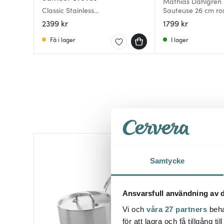
Mathias Dahlgren 
Classic Stainless
Sauteuse 26 cm ros
serveringspanna med lock 26
2399 kr
1799 kr
cm 2,5 L urban
Få i lager
I lager
Samtycke
Ansvarsfull användning av d
Vi och
våra 27 partners
beha
för att lagra och få tillgång t