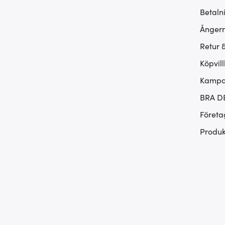
Betaln
Ångerr
Retur 
Köpvill
Kampan
BRA D
Företa
Produk