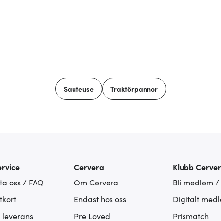
Sauteuse
Traktörpannor
rvice
Cervera
Klubb Cerve
ta oss / FAQ
Om Cervera
Bli medlem /
tkort
Endast hos oss
Digitalt med
& leverans
Pre Loved
Prismatch