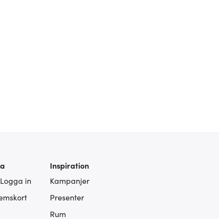
ra
Inspiration
 Logga in
Kampanjer
lemskort
Presenter
Rum