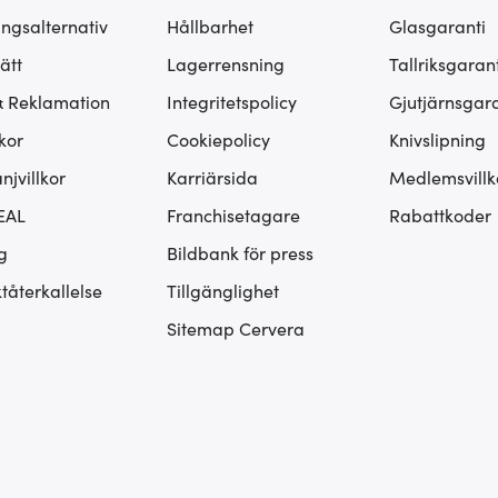
ingsalternativ
Hållbarhet
Glasgaranti
ätt
Lagerrensning
Tallriksgarant
& Reklamation
Integritetspolicy
Gjutjärnsgara
kor
Cookiepolicy
Knivslipning
jvillkor
Karriärsida
Medlemsvillk
EAL
Franchisetagare
Rabattkoder
g
Bildbank för press
tåterkallelse
Tillgänglighet
Sitemap Cervera