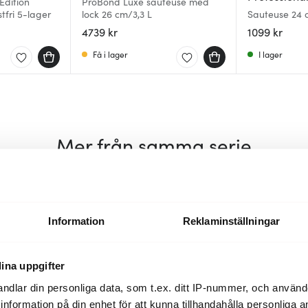
Edition
ProBond Luxe sauteuse med
tfri 5-lager
lock 26 cm/3,3 L
Sauteuse 24 
4739 kr
1099 kr
Få i lager
I lager
Mer från samma serie
Information
Reklaminställningar
ina uppgifter
ndlar din personliga data, som t.ex. ditt IP-nummer, och använ
ill information på din enhet för att kunna tillhandahålla personliga