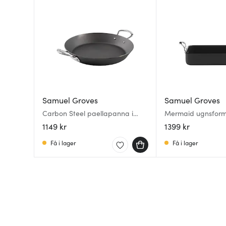
Samuel Groves
Samuel Groves
Carbon Steel paellapanna i
Mermaid ugnsform
kolstål 30 cm
svart
1149 kr
1399 kr
Få i lager
Få i lager