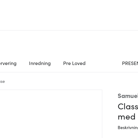
rvering
Inredning
Pre Loved
PRESE
use
Samuel
Class
med 
Beskrivni