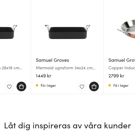
Samuel Groves
Samuel Gro
 28x18 cm
Mermaid ugnsform 34x24 cm
Copper Induc
svart
30 cm
1449 kr
2799 kr
Få i lager
Få i lager
Låt dig inspireras av våra kunder