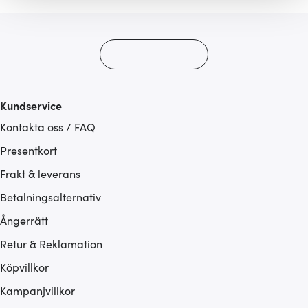
gör också att vi kan analysera vår trafik och göra
hemsidan ännu bättre. Du bestämmer själv vilka cookies
som du vill dela med dig av.
Kundservice
Kontakta oss / FAQ
Presentkort
Frakt & leverans
Betalningsalternativ
Ångerrätt
Retur & Reklamation
Köpvillkor
Kampanjvillkor