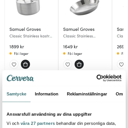
Samuel Groves
Samuel Groves
Samu
Classic Stainless kastrull
Classic Stainless
Classi
med lock 2 L
stekpanna 28 cm
trakt
1899 kr
1649 kr
26 cm 
2699 
Få i lager
Få i lager
Få i
Du kanske också gillar
Samtycke
Information
Reklaminställningar
Om
Ansvarsfull användning av dina uppgifter
Vi och
våra 27 partners
behandlar din personliga data,