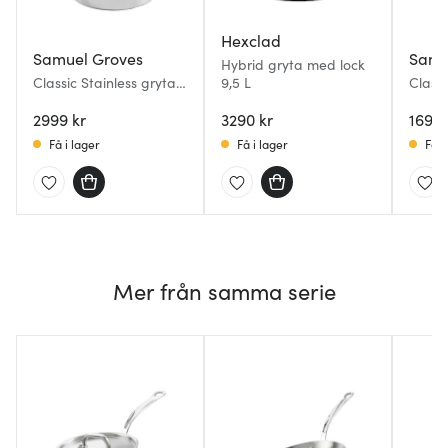
Hexclad
Samuel Groves
Samu
Hybrid gryta med lock
Classic Stainless gryta
9,5 L
Classi
med lock 5 L
med l
2999 kr
3290 kr
1699 
Få i lager
Få i lager
Få i
Mer från samma serie