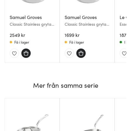
Samuel Groves
Samuel Groves
Le Cr
Classic Stainless gryta
Classic Stainless gryta
Essent
med lock 3 L
med lock 2 L
djup 
2549 kr
1699 kr
lock
1879 
Få i lager
Få i lager
I la
Mer från samma serie