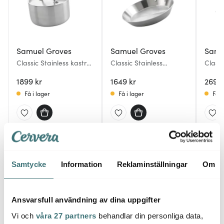
Samuel Groves
Samuel Groves
Samu
Classic Stainless kastrull
Classic Stainless
Classi
med lock 2 L
stekpanna 28 cm
trakt
1899 kr
1649 kr
26 cm 
2699 
Få i lager
Få i lager
Få i
Du kanske också gillar
Samtycke
Information
Reklaminställningar
Om
Ansvarsfull användning av dina uppgifter
Vi och
våra 27 partners
behandlar din personliga data,