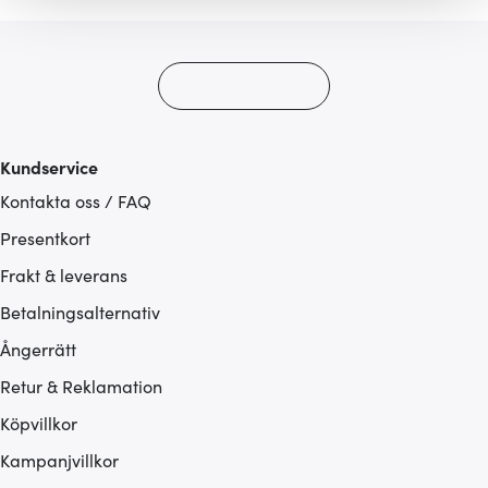
gör också att vi kan analysera vår trafik och göra
hemsidan ännu bättre. Du bestämmer själv vilka cookies
som du vill dela med dig av.
Kundservice
Kontakta oss / FAQ
Presentkort
Frakt & leverans
Betalningsalternativ
Ångerrätt
Retur & Reklamation
Köpvillkor
Kampanjvillkor