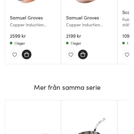
Scan
Samuel Groves
Samuel Groves
Fusio
Copper Induction
Copper Induction
stål
stekpanna 28 cm
stekpanna 26 cm
2599 kr
2199 kr
1099 
I lager
I lager
I la
Mer från samma serie