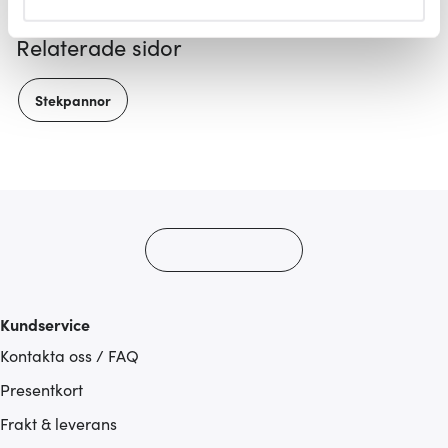
helst från cookie-förklaringen.
Relaterade sidor
Vi använder cookies för att innehållet och annonserna
ska anpassas efter det som vi tror att du tycker om. Det
Stekpannor
gör också att vi kan analysera vår trafik och göra
hemsidan ännu bättre. Du bestämmer själv vilka cookies
som du vill dela med dig av.
Kundservice
Kontakta oss / FAQ
Presentkort
Frakt & leverans