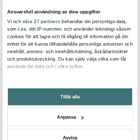
Ansvarsfull användning av dina uppgifter
Vi och
våra 27 partners
behandlar din personliga data,
som t.ex. ditt IP-nummer, och använder teknologi såsom
cookies för att lagra och få tillgång till information på din
enhet för att kunna tillhandahålla personliga annonser och
Samuel Groves
Samuel Groves
Samu
innehåll, annons- och innehållsmätning, åskådarinsikter
Serveware
Serveware minigrytset
Classi
minikastrullset 3 delar 9
3 delar 9 cm koppar
med l
och produktutveckling. Du kan själv välja vilka som får
cm koppar
4499 kr
4799 kr
1899 
använda din data och i vilka syften.
Få i lager
I lager
Få i
Med din tillåtelse skulle vi även vilja:
Samla in information om din geografiska plats som
Tillåt alla
kan ha en noggrannhet på upp till flera meter
Identifiera din enhet genom att aktivt skanna den för
specifika kännetecken (fingeravtryck)
Låt dig inspireras av våra kunder
Anpassa
Ta reda på mer om hur dina personliga uppgifter
behandlas och ställ in dina preferenser i
detaljsektionen
.
Du kan ändra eller dra tillbaka ditt samtycke när som
Avvisa