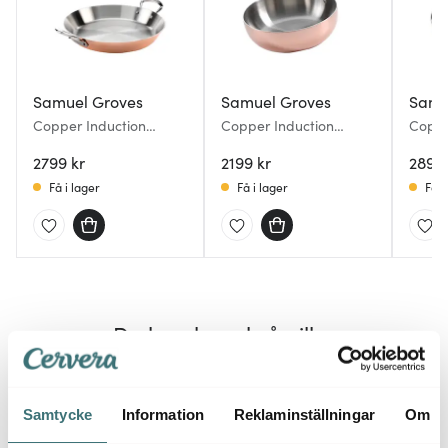
Samuel Groves
Samuel Groves
Samu
Copper Induction
Copper Induction
Coppe
paellapanna 30 cm
sauteuse 1 L 20 cm
saute
2799 kr
2199 kr
2899 
Få i lager
Få i lager
Få i
Du kanske också gillar
Samtycke
Information
Reklaminställningar
Om