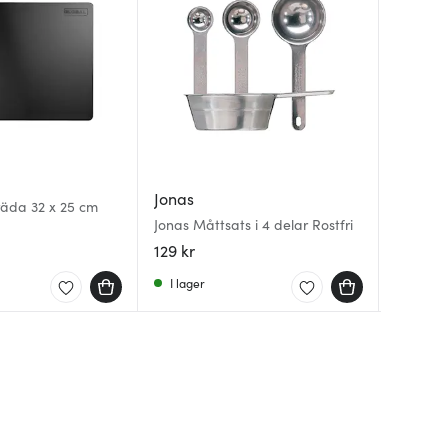
Dorre
Jonas
Satake
räda 32 x 25 cm
Kaya kn
Jonas Måttsats i 4 delar Rostfri
sidor 2
Outdoo
129 kr
579 kr
299 kr
I lager
I lager
Få i la