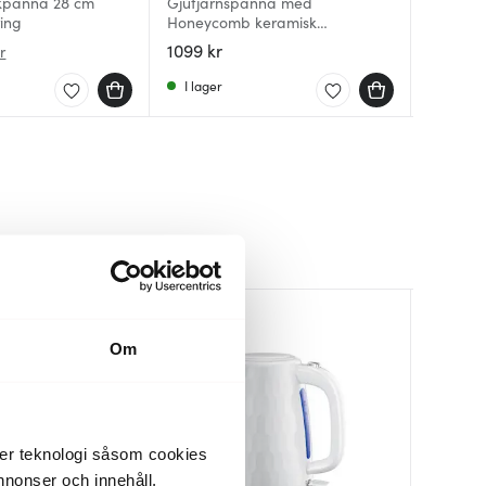
kpanna 28 cm
Gjutjärnspanna med
Gjutjär
Gjutjär
ring
Honeycomb keramisk
cm hon
Honeyc
beläggning 32 cm
beläggn
beläggn
1099 kr
1599 kr
899 kr
r
I lager
I lager
I lager
BRA DEAL
BRA DEA
Om
der teknologi såsom cookies
 annonser och innehåll,