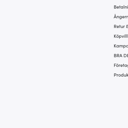
Betaln
Ångerr
Retur 
Köpvill
Kampan
BRA D
Företa
Produk