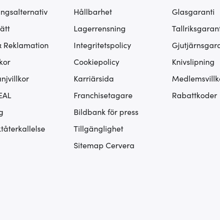
ingsalternativ
Hållbarhet
Glasgaranti
ätt
Lagerrensning
Tallriksgarant
& Reklamation
Integritetspolicy
Gjutjärnsgara
kor
Cookiepolicy
Knivslipning
jvillkor
Karriärsida
Medlemsvillk
EAL
Franchisetagare
Rabattkoder
g
Bildbank för press
tåterkallelse
Tillgänglighet
Sitemap Cervera