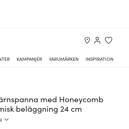
NTER
KAMPANJER
VARUMÄRKEN
INSPIRATION
järnspanna med Honeycomb
misk beläggning 24 cm
ng