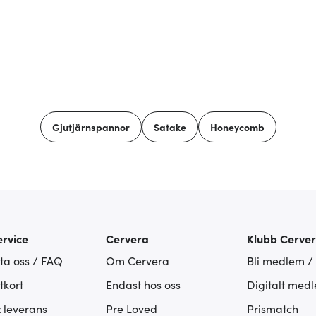
Gjutjärnspannor
Satake
Honeycomb
rvice
Cervera
Klubb Cerve
ta oss / FAQ
Om Cervera
Bli medlem /
tkort
Endast hos oss
Digitalt med
& leverans
Pre Loved
Prismatch