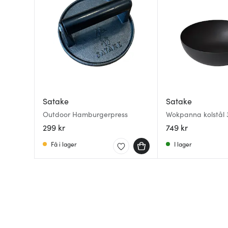
Satake
Satake
Outdoor Hamburgerpress
Wokpanna kolstål 
299 kr
749 kr
Få i lager
I lager