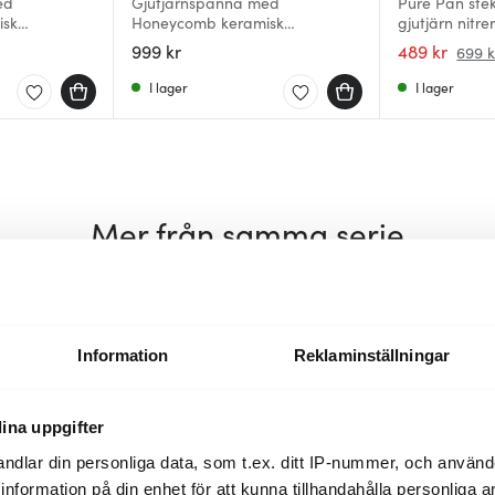
ed
Gjutjärnspanna med
Pure Pan ste
isk
Honeycomb keramisk
gjutjärn nitre
beläggning 30 cm
999 kr
489 kr
699 k
I lager
I lager
Mer från samma serie
Information
Reklaminställningar
ina uppgifter
ndlar din personliga data, som t.ex. ditt IP-nummer, och använ
ill information på din enhet för att kunna tillhandahålla personliga