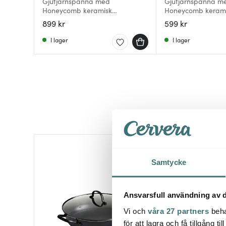
Gjutjärnspanna med
Gjutjärnspanna m
Honeycomb keramisk
Honeycomb keram
beläggning 28 cm
beläggning 20 cm
899 kr
599 kr
I lager
I lager
30%
Samtycke
Ansvarsfull användning av d
Vi och
våra 27 partners
beha
för att lagra och få tillgång t