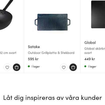
Global
Satake
Global skärb
32 cm svart
Outdoor Grillplatta & Stekbord
svart
595 kr
449 kr
I lager
I lager
Låt dig inspireras av våra kunder