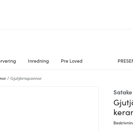
rvering
Inredning
Pre Loved
PRESE
nor
/
Gjutjärnspannor
Satake
Gjut
kera
Beskrivni