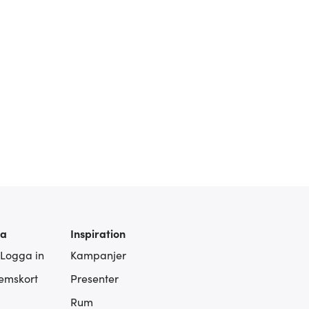
ra
Inspiration
 Logga in
Kampanjer
lemskort
Presenter
Rum