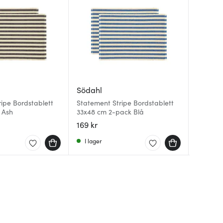
Södahl
Södahl
Södahl
ipe Bordstablett
Statement Stripe Bordstablett
Stateme
Reflect
 Ash
33x48 cm 2-pack Blå
33x48 c
50x70 c
169 kr
169 kr
189 kr
I lager
I lager
I lager