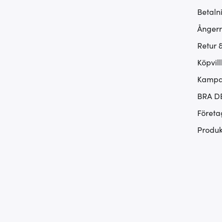
Betaln
Ångerr
Retur 
Köpvill
Kampan
BRA D
Företa
Produk