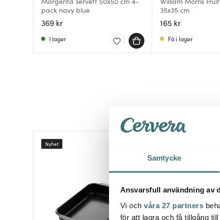
Margerita servett 50x50 cm 4-
William Morris Fruit
pack navy blue
35x35 cm
369 kr
165 kr
I lager
Få i lager
Nyhet
Samtycke
Ansvarsfull användning av d
Vi och
våra 27 partners
beha
för att lagra och få tillgång t