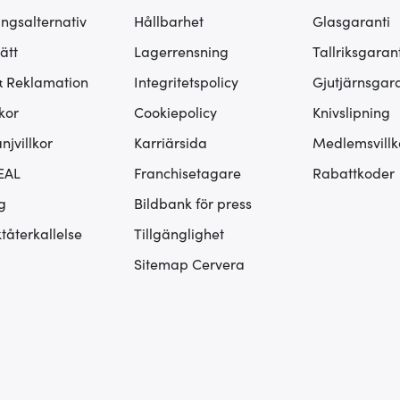
ingsalternativ
Hållbarhet
Glasgaranti
ätt
Lagerrensning
Tallriksgarant
& Reklamation
Integritetspolicy
Gjutjärnsgara
kor
Cookiepolicy
Knivslipning
jvillkor
Karriärsida
Medlemsvillk
EAL
Franchisetagare
Rabattkoder
g
Bildbank för press
tåterkallelse
Tillgänglighet
Sitemap Cervera