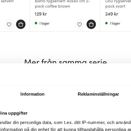
 servett
Bistro tygservett 40x40 cm 2-
Linu tygserve
pack coffee brown
pack svart
129 kr
249 kr
I lager
I lager
Mer från samma serie
40%
Information
Reklaminställningar
ina uppgifter
ndlar din personliga data, som t.ex. ditt IP-nummer, och använ
ill information på din enhet för att kunna tillhandahålla personliga