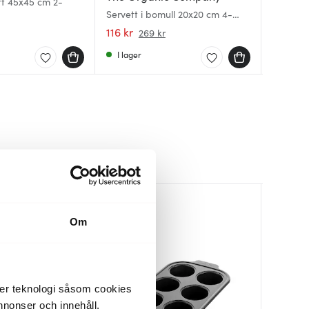
tt 45x45 cm 2-
Margeri
Margeri
Servett i bomull 20x20 cm 4-
pack s
4-pack 
pack dark green
116 kr
369 kr
369 kr
269 kr
I lager
Få i la
I lager
Nyhet
Nyhet
30%
Om
der teknologi såsom cookies
 annonser och innehåll,