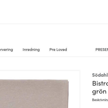
rvering
Inredning
Pre Loved
PRESE
Södahl
Bistr
grön
Beskrivni