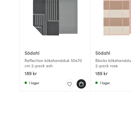
Södahl
Södahl
Reflection kökshandduk 50x70
Blocks kökshandd
cm 2-pack ash
2-pack rose
189 kr
189 kr
I lager
I lager