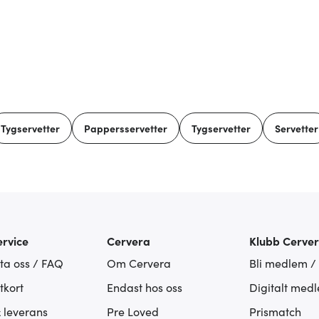
Tygservetter
Pappersservetter
Tygservetter
Servetter
rvice
Cervera
Klubb Cerve
ta oss / FAQ
Om Cervera
Bli medlem /
tkort
Endast hos oss
Digitalt med
& leverans
Pre Loved
Prismatch