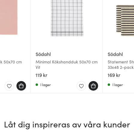
Södahl
Södahl
uk 50x70 cm
Minimal Kökshandduk 50x70 cm
Statement Str
Vit
33x48 2-pack
119 kr
169 kr
I lager
I lager
Låt dig inspireras av våra kunder