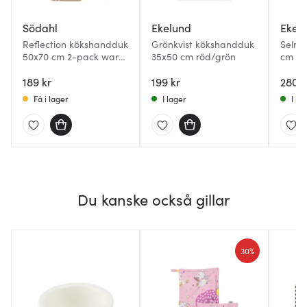
Södahl
Ekelund
Ekel
Reflection kökshandduk
Grönkvist kökshandduk
Selma
50x70 cm 2-pack warm
35x50 cm röd/grön
cm
taupe
189 kr
199 kr
280 k
Få i lager
I lager
I la
Du kanske också gillar
30%