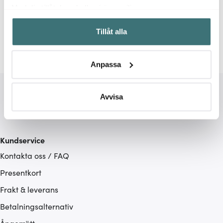
Relaterade sidor
Med din tillåtelse skulle vi även vilja:
Samla in information om din geografiska plats som
Kökshanddukar
Diskdukar
Tillåt alla
kan ha en noggrannhet på upp till flera meter
Identifiera din enhet genom att aktivt skanna den för
specifika kännetecken (fingeravtryck)
Anpassa
Ta reda på mer om hur dina personliga uppgifter
behandlas och ställ in dina preferenser i
detaljsektionen
.
Du kan ändra eller dra tillbaka ditt samtycke när som
Avvisa
helst från cookie-förklaringen.
Vi använder cookies för att innehållet och annonserna
Kundservice
ska anpassas efter det som vi tror att du tycker om. Det
Kontakta oss / FAQ
gör också att vi kan analysera vår trafik och göra
hemsidan ännu bättre. Du bestämmer själv vilka cookies
Presentkort
som du vill dela med dig av.
Frakt & leverans
Betalningsalternativ