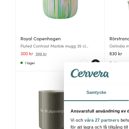
Royal Copenhagen
Rörstran
Fluted Contrast Marble mugg 35 cl
Ostindia 
Limeburst
300 kr
630 kr
399 kr
I lager
I lager
Samtycke
Ansvarsfull användning av d
Vi och
våra 27 partners
beha
för att lagra och få tillgång t