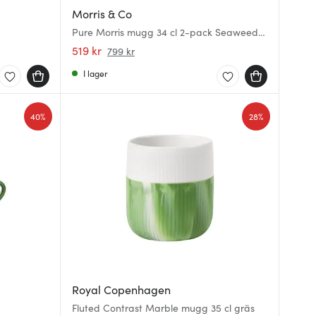
Morris & Co
Pure Morris mugg 34 cl 2-pack Seaweed &
Pimpernel
519 kr
799 kr
I lager
40%
28%
Royal Copenhagen
Fluted Contrast Marble mugg 35 cl gräs