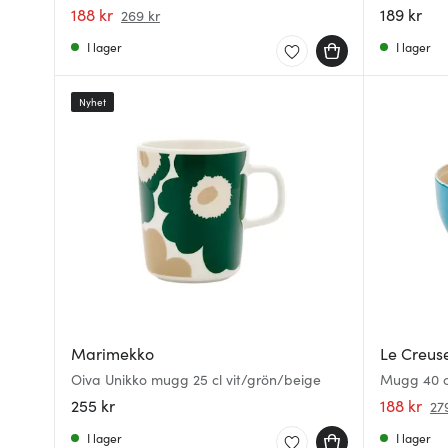
188 kr
189 kr
269 kr
I lager
I lager
Nyhet
Marimekko
Le Creus
Oiva Unikko mugg 25 cl vit/grön/beige
Mugg 40 c
255 kr
188 kr
27
I lager
I lager