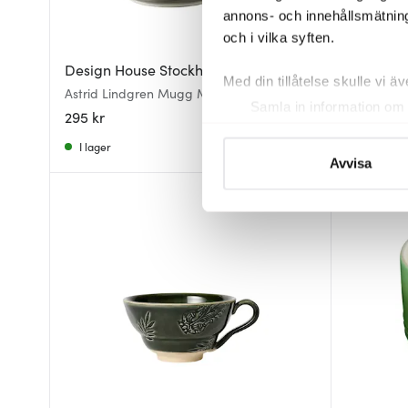
annons- och innehållsmätning
och i vilka syften.
Design House Stockholm
Design H
Med din tillåtelse skulle vi äve
Astrid Lindgren Mugg Mörkgrå Far åt
Mugg Grön 
Samla in information om 
pipsvängen!
295 kr
295 kr
Identifiera din enhet gen
I lager
I lager
Ta reda på mer om hur dina pe
Avvisa
eller dra tillbaka ditt samtyc
Vi använder cookies för att 
att vi kan analysera vår tra
av.