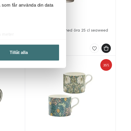
a som får använda din data
Sthål
/Svart
Arabesque mugg med öra 25 cl seaweed
a meter
419 kr
k)
Få i lager
ljsektionen
. Du kan ändra
Tillåt alla
35%
 du tycker om. Det gör också
ies som du vill dela med dig