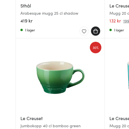
Sthål
Le Creus
Arabesque mugg 25 cl shadow
Mugg 20 c
419 kr
132 kr
199
I lager
I lager
30%
Le Creuset
Le Creus
Jumbokopp 40 cl bamboo green
Mugg 20 cl