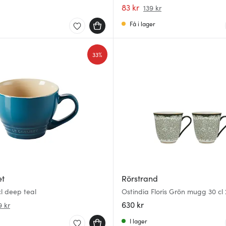
83 kr
139 kr
Få i lager
33%
et
Rörstrand
l deep teal
Ostindia Floris Grön mugg 30 cl
630 kr
9 kr
I lager