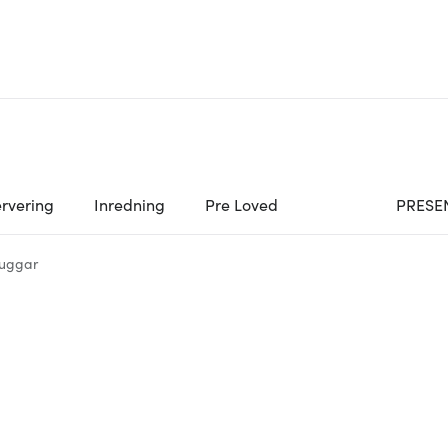
rvering
Inredning
Pre Loved
PRESE
uggar