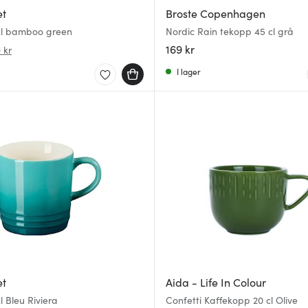
et
Broste Copenhagen
l bamboo green
Nordic Rain tekopp 45 cl grå
169 kr
 kr
I lager
et
Aida - Life In Colour
 Bleu Riviera
Confetti Kaffekopp 20 cl Olive