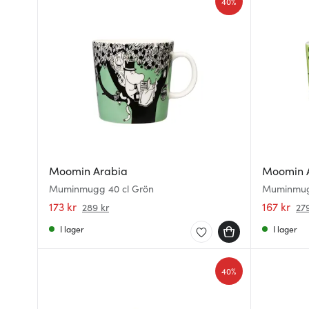
40%
Moomin Arabia
Moomin 
Muminmugg 40 cl Grön
Muminmugg
173 kr
167 kr
289 kr
279
I lager
I lager
40%