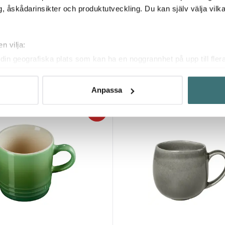
, åskådarinsikter och produktutveckling. Du kan själv välja vilk
ouse Stockholm
Bitz
n vilja:
- Håll för örona... 35 cl Grön
Espressokopp med Fat 7 cl Grön
din geografiska plats som kan ha en noggrannhet på upp till fler
104 kr
149 kr
om att aktivt skanna den för specifika kännetecken (fingeravtryc
I lager
rsonliga uppgifter behandlas och ställ in dina preferenser i
deta
Anpassa
ke när som helst från cookie-förklaringen.
34%
innehållet och annonserna ska anpassas efter det som vi tror att
fik och göra hemsidan ännu bättre. Du bestämmer själv vilka cook