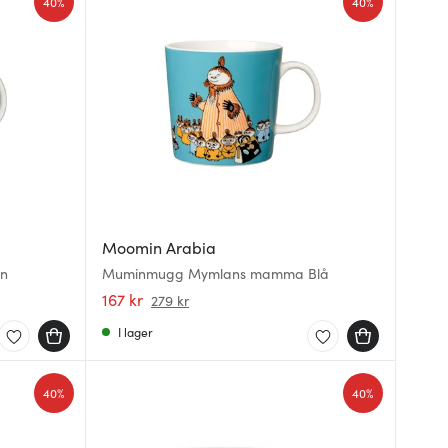
40%
40%
Moomin Arabia
ön
Muminmugg Mymlans mamma Blå
167 kr
279 kr
I lager
40%
40%