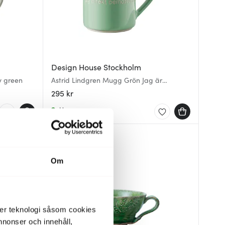
Design House Stockholm
y green
Astrid Lindgren Mugg Grön Jag är
fräknigare
295 kr
I lager
30%
Om
der teknologi såsom cookies
 annonser och innehåll,