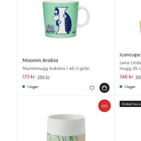
Iconcups
Moomin Arabia
Lena Lind
Muminmugg bokstav I 40 cl grön
mugg 25 c
173 kr
746 kr
289 kr
99
I lager
I lager
Endast hos o
25%