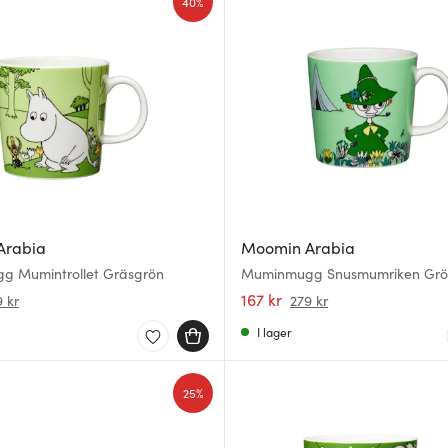
40%
Arabia
Moomin Arabia
 Mumintrollet Gräsgrön
Muminmugg Snusmumriken Gr
167 kr
 kr
279 kr
I lager
25%