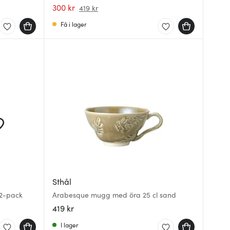
300 kr
419 kr
Få i lager
Sthål
 2-pack
Arabesque mugg med öra 25 cl sand
419 kr
I lager