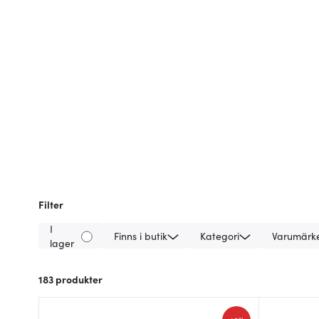
Filter
I
Finns i butik
Kategori
Varumärk
lager
183
produkter