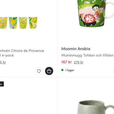
Moomin Arabia
erholm Citrons de Provence
l 4-pack
Muminmugg Tofslan och Vifslan
167 kr
5 kr
279 kr
I lager
ss