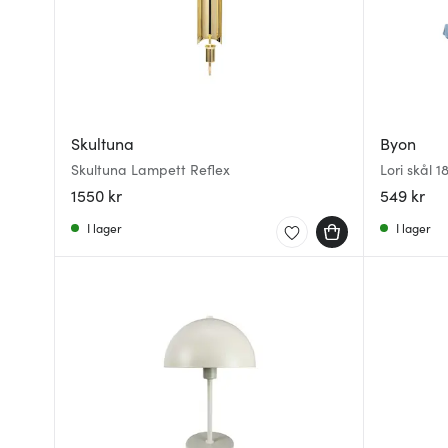
Skultuna
Byon
Skultuna Lampett Reflex
Lori skål 1
1550 kr
549 kr
I lager
I lager