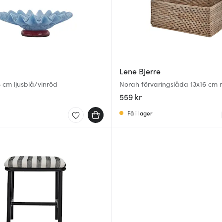
Lene Bjerre
8 cm ljusblå/vinröd
Norah förvaringslåda 13x16 cm 
559 kr
Få i lager