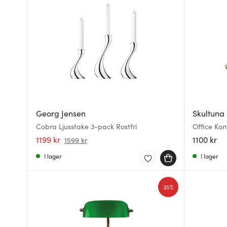
Georg Jensen
Skultuna
Cobra Ljusstake 3-pack Rostfri
Office Kon
1199 kr
1100 kr
1599 kr
I lager
I lager
35%