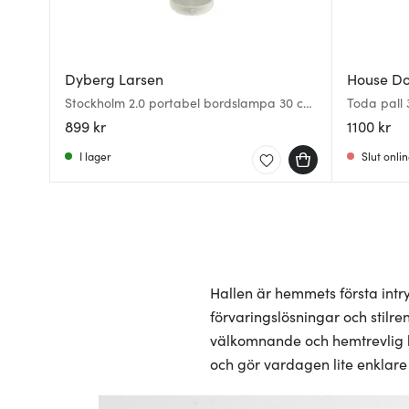
Dyberg Larsen
House Do
Stockholm 2.0 portabel bordslampa 30 cm
Toda pall 
pärlvit
899 kr
1100 kr
I lager
Slut onli
Hallen är hemmets första intryc
förvaringslösningar och stilre
välkomnande och hemtrevlig kä
och gör vardagen lite enklare 