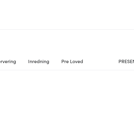
rvering
Inredning
Pre Loved
PRESE