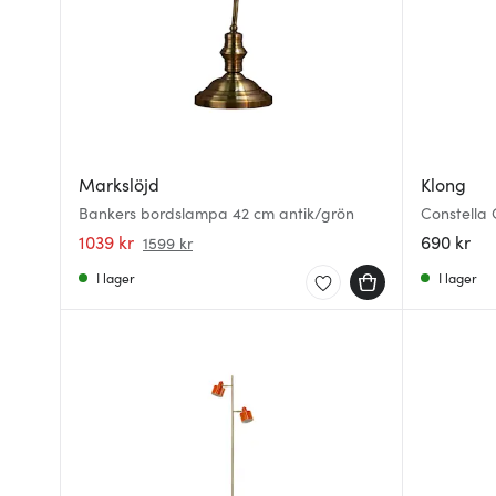
Markslöjd
Klong
Bankers bordslampa 42 cm antik/grön
Constella
1039 kr
690 kr
1599 kr
I lager
I lager