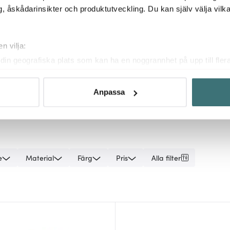
, åskådarinsikter och produktutveckling. Du kan själv välja vilk
n vilja:
din geografiska plats som kan ha en noggrannhet på upp till fler
om att aktivt skanna den för specifika kännetecken (fingeravtryc
rsonliga uppgifter behandlas och ställ in dina preferenser i
deta
Anpassa
ke när som helst från cookie-förklaringen.
innehållet och annonserna ska anpassas efter det som vi tror att
fik och göra hemsidan ännu bättre. Du bestämmer själv vilka cook
e
Material
Färg
Pris
Alla filter