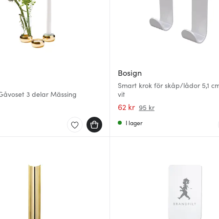
Bosign
Smart krok för skåp/lådor 5,1 c
 Gåvoset 3 delar Mässing
vit
62 kr
95 kr
I lager