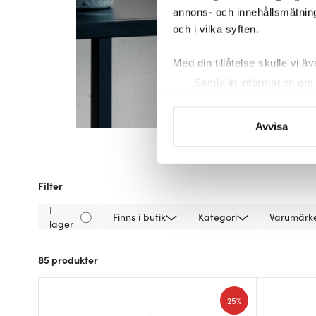
annons- och innehållsmätning
och i vilka syften.
Med din tillåtelse skulle vi äve
Samla in information om 
Identifiera din enhet gen
Ta reda på mer om hur dina pe
Avvisa
eller dra tillbaka ditt samtyc
Vi använder cookies för att 
Filter
att vi kan analysera vår tra
av.
I
Finns i butik
Kategori
Varumärk
lager
85
produkter
25%