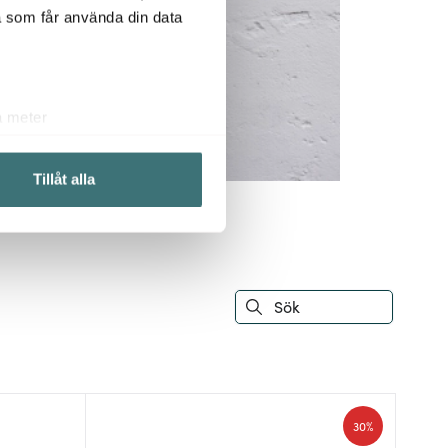
a som får använda din data
a meter
k)
ljsektionen
. Du kan ändra
Tillåt alla
 du tycker om. Det gör också
ies som du vill dela med dig
30%