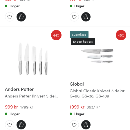
I lager
I lager
44%
45%
Superklipp
Endast hos oss
Global
Anders Petter
Global Classic Knivset 3 delar
Anders Petter Knivset 5 delar
G-96, GS-38, GS-109
Rostfritt stål
999 kr
1999 kr
1799 kr
3637 kr
I lager
I lager