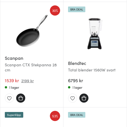
BRA DEAL
30%
Scanpan
Blendtec
Scanpan CTX Stekpanna 28
cm
Total blender 1560W svart
1539 kr
6795 kr
2199 kr
I lager
I lager
Superklipp
BRA DEAL
53%