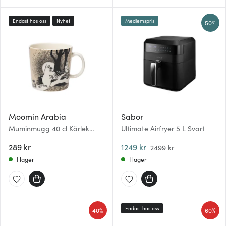
Endast hos oss
Nyhet
Medlemspris
50%
Moomin Arabia
Sabor
Muminmugg 40 cl Kärlek
Ultimate Airfryer 5 L Svart
beige
289 kr
1249 kr
2499 kr
I lager
I lager
Endast hos oss
40%
60%