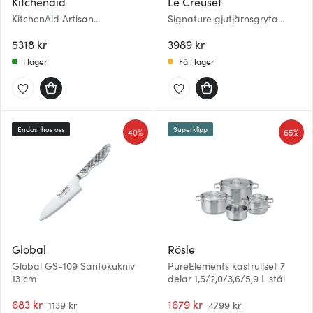
Kitchenaid
Le Creuset
KitchenAid Artisan
Signature gjutjärnsgryta
Köksmaskin 5KSM125 4,8 L
rund 24 cm 4,2 L Bamboo
Creme
5318 kr
Green
3989 kr
I lager
Få i lager
Endast hos oss
Superklipp
40%
65%
Global
Rösle
Global GS-109 Santokukniv
PureElements kastrullset 7
13 cm
delar 1,5/2,0/3,6/5,9 L stål
683 kr
1679 kr
1139 kr
4799 kr