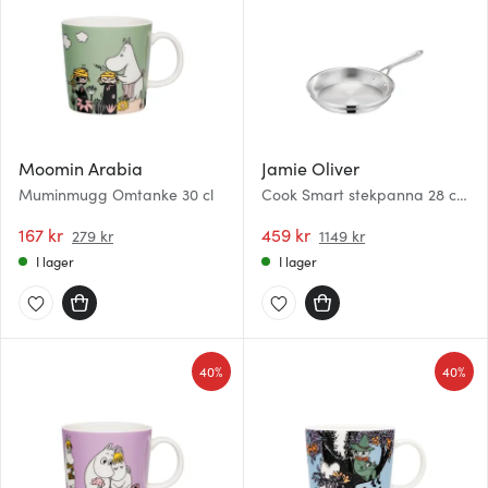
Moomin Arabia
Jamie Oliver
Muminmugg Omtanke 30 cl
Cook Smart stekpanna 28 cm
rostfritt stål
167 kr
459 kr
279 kr
1149 kr
I lager
I lager
40%
40%