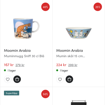
40%
25%
Moomin Arabia
Moomin Arabia
Muminmugg Sniff 30 cl Blå
Mumin skål 15 cm
Sommardans
167 kr
224 kr
279 kr
299 kr
I lager
I lager
Superklipp
50%