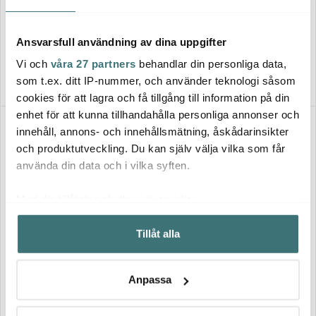
Skultuna Ljusstake Liljan 12,5
cm Mässing
Brilliant grytset 5 delar
1250 kr
1840 kr
4599 kr
Ansvarsfull användning av dina uppgifter
I lager
I lager
Vi och
våra 27 partners
behandlar din personliga data,
som t.ex. ditt IP-nummer, och använder teknologi såsom
cookies för att lagra och få tillgång till information på din
enhet för att kunna tillhandahålla personliga annonser och
Superklipp
BRA DEAL
55%
innehåll, annons- och innehållsmätning, åskådarinsikter
och produktutveckling. Du kan själv välja vilka som får
använda din data och i vilka syften.
Med din tillåtelse skulle vi även vilja:
Samla in information om din geografiska plats som
Tillåt alla
kan ha en noggrannhet på upp till flera meter
Steba
Identifiera din enhet genom att aktivt skanna den för
Wmf
SousVide set med
specifika kännetecken (fingeravtryck)
Profi Resist Stekpanna 28 cm
vakuummaskin & tillbehör
Anpassa
silver
Ta reda på mer om hur dina personliga uppgifter
990 kr
3556 kr
2199 kr
behandlas och ställ in dina preferenser i
detaljsektionen
.