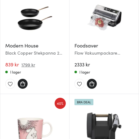
Modern House
Foodsaver
Black Copper Stekpanna 2
Flow Vakuumpackare
delar 20+28 cm Svart/Koppar
FFS006X
839 kr
2333 kr
1799 kr
I lager
I lager
BRA DEAL
40%