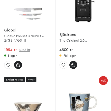
Global
Sjöstrand
Classic knivset 3 delar G-
2/GS-1/GS-11
The Original 2.0
kaffekapselmaskin 1,2 L svart
1994 kr
4500 kr
3987 kr
I lager
Få i lager
Endast hos oss
Nyhet
40%