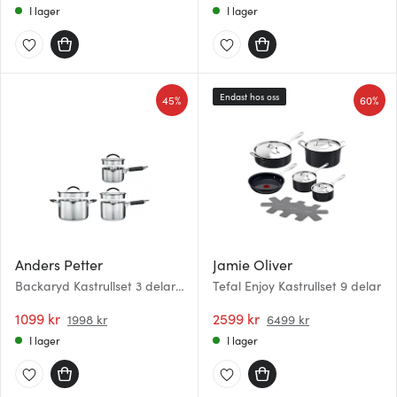
I lager
I lager
Endast hos oss
45%
60%
Anders Petter
Jamie Oliver
Backaryd Kastrullset 3 delar
Tefal Enjoy Kastrullset 9 delar
med glaslock
1099 kr
2599 kr
1998 kr
6499 kr
I lager
I lager