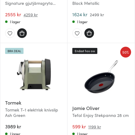
Signature gjutjärnsgryta
Black Metallic
rund 26 cm 5,3 L Volcanic
2555 kr
1624 kr
4259 kr
2499 kr
I lager
I lager
BRA DEAL
Endast hos oss
50%
Tormek
Jamie Oliver
Tormek T-1 elektrisk knivslip
Ash Green
Tefal Enjoy Stekpanna 28 cm
3989 kr
599 kr
1199 kr
I lager
I lager