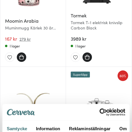
Tormek
Moomin Arabia
Tormek T-1 elektrisk knivslip
Muminmugg Kärlek 30 år
Carbon Black
rosa 30 cl presentask
167 kr
3989 kr
279 kr
I lager
I lager
Superklipp
60%
Skultuna
Samtycke
Information
Reklaminställningar
Om
Wmf