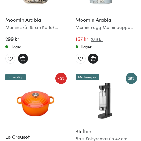
Moomin Arabia
Moomin Arabia
Mumin skål 15 cm Kärlek
Muminmugg Muminpappan
beige
30 cl Grå
299 kr
167 kr
279 kr
I lager
I lager
Superklipp
Medlemspris
40%
35%
Stelton
Le Creuset
Brus Kolsyremaskin 42 cm