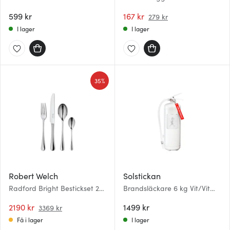
stål/svart
rosa 30 cl presentask
599 kr
167 kr
279 kr
I lager
I lager
35%
Robert Welch
Solstickan
Radford Bright Bestickset 24
Brandsläckare 6 kg Vit/Vit
delar
emblem
2190 kr
1499 kr
3369 kr
Få i lager
I lager