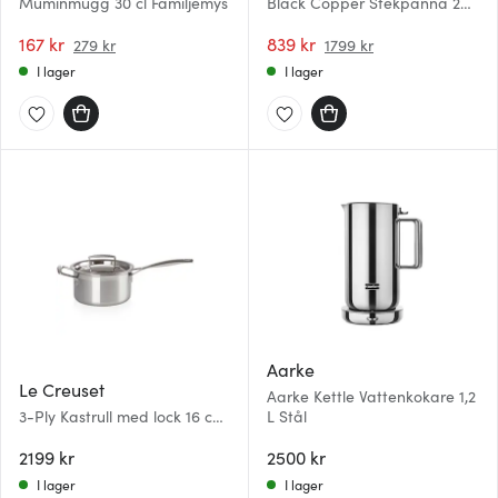
Muminmugg 30 cl Familjemys
Black Copper Stekpanna 2
delar 20+28 cm Svart/Koppar
167 kr
839 kr
279 kr
1799 kr
I lager
I lager
Aarke
Le Creuset
Aarke Kettle Vattenkokare 1,2
3-Ply Kastrull med lock 16 cm
L Stål
1,9 L
2199 kr
2500 kr
I lager
I lager