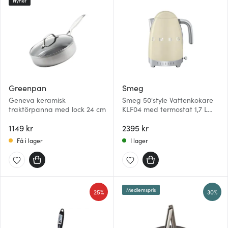
Nyhet
Greenpan
Smeg
Geneva keramisk
Smeg 50'style Vattenkokare
traktörpanna med lock 24 cm
KLF04 med termostat 1,7 L
Creme
1149 kr
2395 kr
Få i lager
I lager
Medlemspris
25%
30%