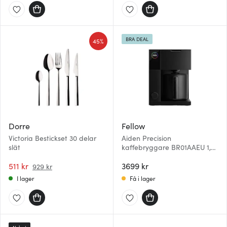
BRA DEAL
45%
Dorre
Fellow
Victoria Bestickset 30 delar
Aiden Precision
slät
kaffebryggare BR01AAEU 1,5
L mattsvart
511 kr
3699 kr
929 kr
I lager
Få i lager