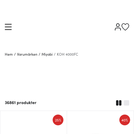
Hem
/
Varumärken
/
Miyabi
/
KOH 4000FC
36861
produkter
25%
40%