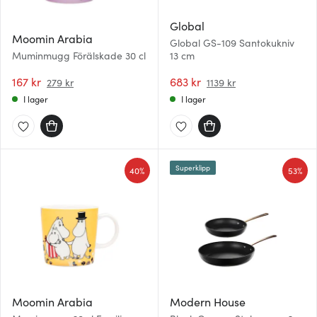
Global
Moomin Arabia
Global GS-109 Santokukniv
Muminmugg Förälskade 30 cl
13 cm
167 kr
683 kr
279 kr
1139 kr
I lager
I lager
Superklipp
40%
53%
Moomin Arabia
Modern House