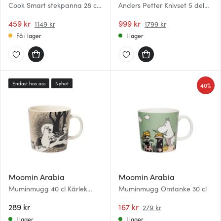
Cook Smart stekpanna 28 cm
Anders Petter Knivset 5 delar
rostfritt stål
Rostfritt stål
459 kr
999 kr
1149 kr
1799 kr
Få i lager
I lager
Endast hos oss
Nyhet
40%
Moomin Arabia
Moomin Arabia
Muminmugg 40 cl Kärlek
Muminmugg Omtanke 30 cl
beige
289 kr
167 kr
279 kr
I lager
I lager