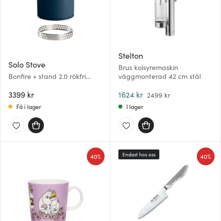
Stelton
Solo Stove
Brus kolsyremaskin
Bonfire + stand 2.0 rökfri
väggmonterad 42 cm stål
eldstad 49,5x44,5 cm water
3399 kr
1624 kr
2499 kr
Få i lager
I lager
Endast hos oss
40%
40%