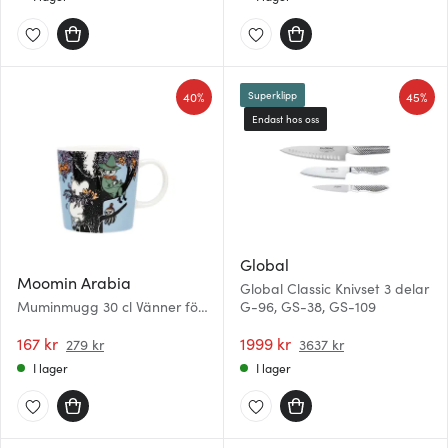
40%
45%
Superklipp
Endast hos oss
Global
Moomin Arabia
Global Classic Knivset 3 delar
Muminmugg 30 cl Vänner för
G-96, GS-38, GS-109
alltid
167 kr
1999 kr
279 kr
3637 kr
I lager
I lager