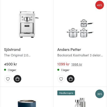
45%
Sjöstrand
Anders Petter
The Original 2.0
Backaryd Kastrullset 3 delar
kaffekapselmaskin 1,2 L stål
med glaslock
4500 kr
1099 kr
1998 kr
I lager
I lager
Medlemspris
35%