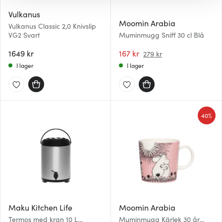
gör också att vi kan analysera vår trafik och göra
Vulkanus
hemsidan ännu bättre. Du bestämmer själv vilka cookies
Moomin Arabia
Vulkanus Classic 2,0 Knivslip
som du vill dela med dig av.
VG2 Svart
Muminmugg Sniff 30 cl Blå
1649 kr
167 kr
279 kr
I lager
I lager
40%
Maku Kitchen Life
Moomin Arabia
Termos med kran 10 L
Muminmugg Kärlek 30 år