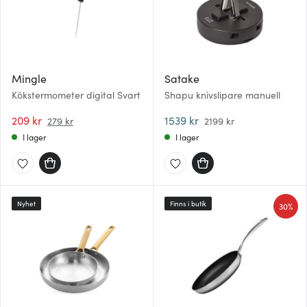
Mingle
Satake
Kökstermometer digital Svart
Shapu knivslipare manuell
209 kr
1539 kr
279 kr
2199 kr
I lager
I lager
Nyhet
Finns i butik
30%