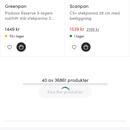
Greenpan
Scanpan
Padova Reserve 3-lagers
CS+ stekpanna 28 cm med
rostfritt stål stekpanna 2
beläggning
delar
1449 kr
1539 kr
2199 kr
Få i lager
I lager
40 av 36861 produkter
Visa fler produkter