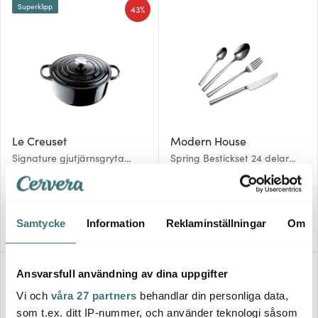
Superklipp
43%
Le Creuset
Modern House
Signature gjutjärnsgryta
Spring Bestickset 24 delar
rund 26 cm 5,3 L Black Blank
Blank
2555 kr
1899 kr
4519 kr
I lager
Få i lager
Samtycke
Information
Reklaminställningar
Om
Nyhet
25%
Ansvarsfull användning av dina uppgifter
Vi och
våra 27 partners
behandlar din personliga data,
som t.ex. ditt IP-nummer, och använder teknologi såsom