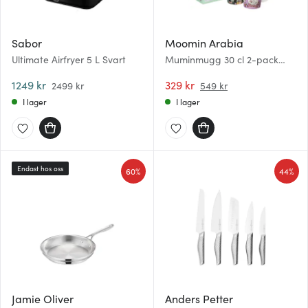
Sabor
Moomin Arabia
Ultimate Airfryer 5 L Svart
Muminmugg 30 cl 2-pack
Förälskade och Omtanke
1249 kr
329 kr
2499 kr
549 kr
I lager
I lager
Endast hos oss
60%
44%
Jamie Oliver
Anders Petter