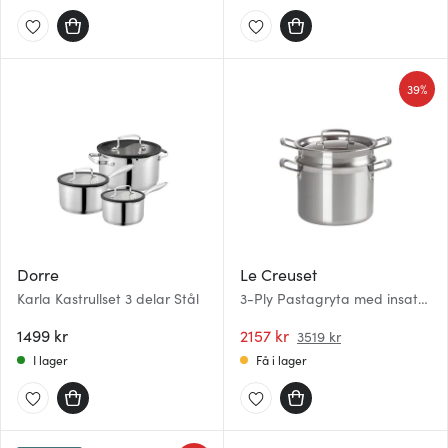
39%
Dorre
Le Creuset
Karla Kastrullset 3 delar Stål
3-Ply Pastagryta med insats
20 cm 5 L
1499 kr
2157 kr
3519 kr
I lager
Få i lager