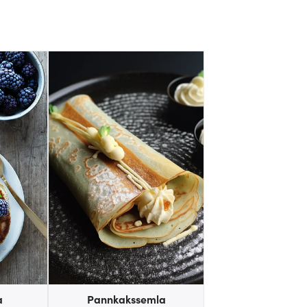
a
Pannkakssemla