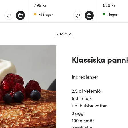
3 cm
799 kr
629 kr
Få i lager
I lager
Visa alla
Klassiska pann
Ingredienser
2,5 dl vetemjöl
5 dl mjölk
1 dl bubbelvatten
3 ägg
100 g smör
3 msk olja