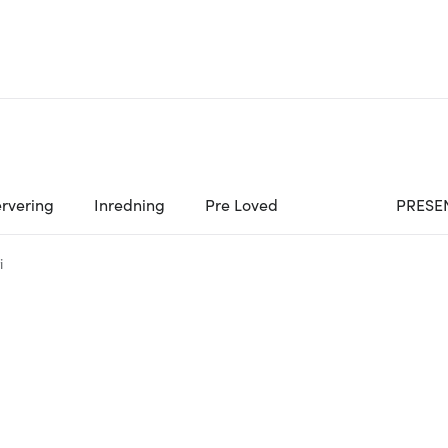
rvering
Inredning
Pre Loved
PRESE
i