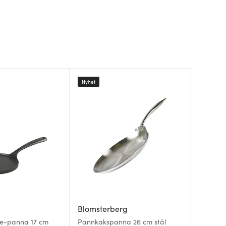
Nyhet
Tefal
Blomsterberg
Anders
Reinven
pe-panna 17 cm
Pannkakspanna 26 cm stål
grå
Stenfor