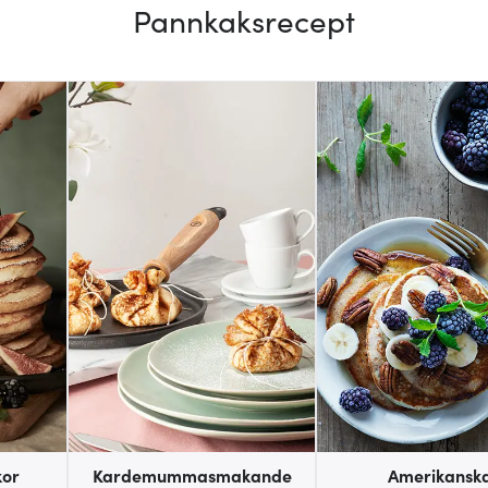
Pannkaksrecept
kor
Kardemummasmakande
Amerikansk