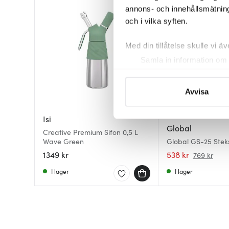
annons- och innehållsmätning
och i vilka syften.
Med din tillåtelse skulle vi äve
Samla in information om 
Identifiera din enhet gen
Ta reda på mer om hur dina pe
Avvisa
eller dra tillbaka ditt samtyc
Isi
Vi använder cookies för att 
Global
Creative Premium Sifon 0,5 L
att vi kan analysera vår tra
Wave Green
Global GS-25 Ste
av.
1349 kr
538 kr
769 kr
I lager
I lager