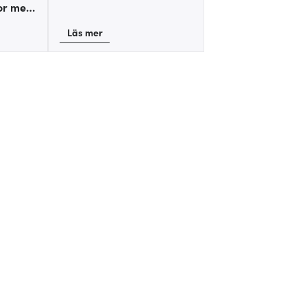
or med
 och
Läs mer
r