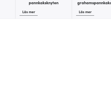
pannkaksknyten
grahamspannkak
björnbär, banan
Läs mer
Läs mer
pekannötte