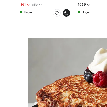
gjutjärn/trä
med trähandtag 2
461 kr
1059 kr
659 kr
I lager
I lager