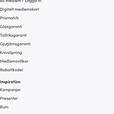
Bli medlem / Logga in
Digitalt medlemskort
Prismatch
Glasgaranti
Tallriksgaranti
Gjutjärnsgaranti
Knivslipning
Medlemsvillkor
Rabattkoder
Inspiration
Kampanjer
Presenter
Rum