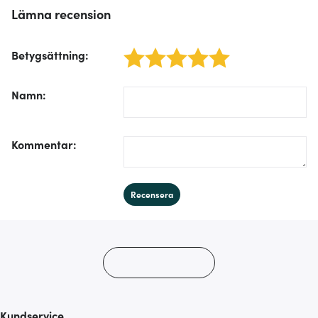
Lämna recension
Betygsättning
:
1 star
2 stars
3 stars
4 stars
5 stars
/form/label/author:
Namn
:
/form/label/text:
Kommentar
:
Recensera
Kundservice