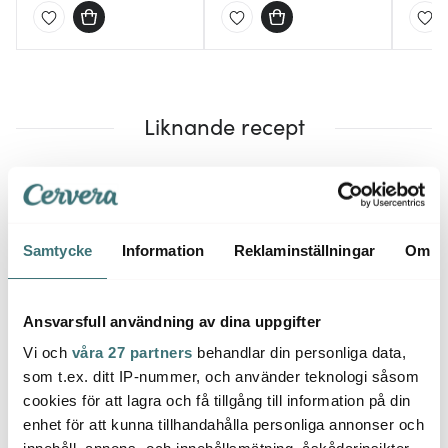
Liknande recept
Samtycke
Information
Reklaminställningar
Om
Ansvarsfull användning av dina uppgifter
Vi och
våra 27 partners
behandlar din personliga data,
som t.ex. ditt IP-nummer, och använder teknologi såsom
cookies för att lagra och få tillgång till information på din
Amerikanska plättar
Klassiska pannkakor
enhet för att kunna tillhandahålla personliga annonser och
med kanelstekta