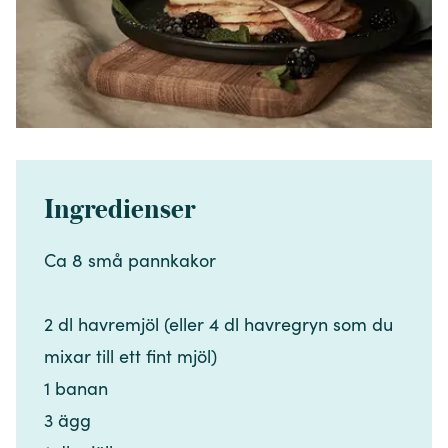
Ingredienser
Ca 8 små pannkakor​​​​‌ ‍ ​‍​‍‌‍ ‌ ​‍‌‍‍‌‌‍‌ ‌‍‍‌‌‍ ‍​‍​‍​ ‍‍​‍​‍‌ ​ ‌‍​‌‌‍ ‍‌‍‍‌‌ ‌​‌ ‍‌​‍ ‍‌‍‍‌‌‍ ​‍​‍​‍ ​​‍​‍‌‍‍​‌ ​‍‌‍‌‌‌‍‌‍​‍​‍​ ‍‍​‍​‍‌‍‍​‌ ‌​‌ ‌​‌ ​​‌ ​ ​ ‍‍​‍ ​‍ ‌‍​ ‌‍ ‌‌ ​ ​‍ ‍‌‍​ ‌‍‌‌‌ ​‍‌ ‌‍‌‍‌‌‌ ​‍‌‍​‌​‍ ‍‌ ​ ‌‍‌‌​‍ ‌ ​​‌ ​‍‌‍ ‌‍‌​‌ ‌‌‌‍​ ‌ ‌​‌‍‍‌‌‍ ‌‍ ‍​‍ ‌‍‍‌‌‍ ‍‌ ‌​‌‍‌‌‌‍ ‍‌ ‌​​‍ ‌‍‌‌‌‍‌​‌‍‍‌‌ ‌​​‍ ‌‍ ‌‌‍ ‌‍‌​‌‍‌‌​ ‌‌ ​​‌ ​‍‌‍‌‌‌ ​ ‌‍‌‌‌‍ ‍‌ ‌​‌‍​‌‌ ‌​‌‍‍‌‌‍ ‌‍ ‍​ ‍ ‌‍‍‌‌‍‌​​ ‌​ ‍​​ ‌ ‌‍​‍​ ‌‍​ ‌‍​ ​‍‌‍​‍​ ‍‌​‍ ‌‌‍‌‍‌‍​‌​ ‌​​ ‌ ​‍ ‌​ ‌​​ ‌​‌‍​‍​ ​‌​‍ ‌​ ‍​‌‍​‍‌‍‌‍​ ​‍​‍ ‌​ ​​‌‍​ ​ ‌‍‌‍‌‍​ ‌‌‌‍​‌‌‍​ ‌‍‌​‌‍‌​​ ‍​‌‍‌‍​ ​ ​ ‍ ‌ ‌​‌ ‍‌‌ ​​‌‍‌‌​ ‌‌ ​​‌‍​‌‌‍‌ ‌‍‌‌​ ‍ ‌ ​​‌‍​‌‌ ‌​‌‍‍​​ ‌‌‍​‍‌‍ ​‌‍ ‌‍​ ‌‍‍ ‌ ​ ​‍‌‌​ ‌‌‌​​‍‌‌ ‌‍‍ ‌‍‌‌‌ ‍‌​‍‌‌​ ​ ‌​‌​​‍‌‌​ ​ ‌​‌​​‍‌‌​ ​‍​ ​‍​ ‌​‌‍‌‌‌‍​ ​ ‍‌​ ‌​​ ​ ​ ‌‌‌‍‌‍​‍ ‌‌‍​‍​ ‌​​ ‌​‌‍​‌​‍ ‌​ ‌​​ ‌‌‌‍‌‌​ ​‍​‍ ‌​ ‍‌​ ​ ​ ‌​​ ​ ​‍ ‌‌‍​‌​ ‌‌‌‍​‌​ ​ ​ ​‌‌‍​‌​ ‍​‌‍‌​​ ‌ ​ ​​‌‍‌​​ ​ ​‍‌‌​ ​‍​ ​‍​‍‌‌​ ‌‌‌​‌​​‍ ‍‌‍​ ‌‍ ‌‍ ​‌ ‌‌‌‍ ‌‌‍ ‍‌ ​ ​‍‌‌​ ‌‌‌​​‍‌‌ ‌‍‍ ‌‍‌‌‌ ‍‌​‍‌‌​ ​ ‌​‌​​‍‌‌​ ​ ‌​‌​​‍‌‌​ ​‍​ ​‍​ ​​​ ​ ‌‍​‌​ ‌​‌‍‌‍​ ‍​‌‍‌‍‌‍‌‌​ ​​​ ​‍​ ‌‌​ ‌​​‍‌‌​ ​‍​ ​‍​‍‌‌​ ‌‌‌​‌​​‍ ‍‌‍‍‌‌ ‌​‌‍‌‌‌‍ ‌‌ ​ ​‍‌‌​ ‌‌‌​​‍​ ​​​‍‌‌​ ‌‌‌​‌​​ ‌‍​‍‌‍​‌‌ ​ ‌‍‌‌‌‌‌‌‌ ​‍‌‍ ​​ ‌‌‍‍​‌ ‌​‌ ‌​‌ ​​‌ ​ ​‍‌‌​ ​ ‌​​‌​‍‌‌​ ​‍‌​‌‍​‍‌‌​ ​‍‌​‌‍‌‍​ ‌‍ ‌‌ ​ ​‍ ‍‌‍​ ‌‍‌‌‌ ​‍‌ ‌‍‌‍‌‌‌ ​‍‌‍​‌​‍ ‍‌ ​ ‌‍‌‌​‍‌‍‌‍‍‌‌‍‌​​ ‌​ ‍​​ ‌ ‌‍​‍​ ‌‍​ ‌‍​ ​‍‌‍​‍​ ‍‌​‍ ‌‌‍‌‍‌‍​‌​ ‌​​ ‌ ​‍ ‌​ ‌​​ ‌​‌‍​‍​ ​‌​‍ ‌​ ‍​‌‍​‍‌‍‌‍​ ​‍​‍ ‌​ ​​‌‍​ ​ ‌‍‌‍‌‍​ ‌‌‌‍​‌‌‍​ ‌‍‌​‌‍‌​​ ‍​‌‍‌‍​ ​ ​‍‌‍‌ ‌​‌ ‍‌‌ ​​‌‍‌‌​ ‌‌ ​​‌‍​‌‌‍‌ ‌‍‌‌​‍‌‍‌ ​​‌‍​‌‌ ‌​‌‍‍​​ ‌‌‍​‍‌‍ ​‌‍ ‌‍​ ‌‍‍ ‌ ​ ​‍‌‌​ ‌‌‌​​‍‌‌ ‌‍‍ ‌‍‌‌‌ ‍‌​‍‌‌​ ​ ‌​‌​​‍‌‌​ ​ ‌​‌​​‍‌‌​ ​‍​ ​‍​ ‌​‌‍‌‌‌‍​ ​ ‍‌​ ‌​​ ​ ​ ‌‌‌‍‌‍​‍ ‌‌‍​‍​ ‌​​ ‌​‌‍​‌​‍ ‌​ ‌​​ ‌‌‌‍‌‌​ ​‍​‍ ‌​ ‍‌​ ​ ​ ‌​​ ​ ​‍ ‌‌‍​‌​ ‌‌‌‍​‌​ ​ ​ ​‌‌‍​‌​ ‍​‌‍‌​​ ‌ ​ ​​‌‍‌​​ ​ ​‍‌‌​ ​‍​ ​‍​‍‌‌​ ‌‌‌​‌​​‍ ‍‌‍​ ‌‍ ‌‍ ​‌ ‌‌‌‍ ‌‌‍ ‍‌ ​ ​‍‌‌​ ‌‌‌​​‍‌‌ ‌‍‍ ‌‍‌‌‌ ‍‌​‍‌‌​ ​ ‌​‌​​‍‌‌​ ​ ‌​‌​​‍‌‌​ ​‍​ ​‍​ ​​​ ​ ‌‍​‌​ ‌​‌‍‌‍​ ‍​‌‍‌‍‌‍‌‌​ ​​​ ​‍​ ‌‌​ ‌​​‍‌‌​ ​‍​ ​‍​‍‌‌​ ‌‌‌​‌​​‍ ‍‌‍‍‌‌ ‌​‌‍‌‌‌‍ ‌‌ ​ ​‍‌‌​ ‌‌‌​​‍​ ​​​‍‌‌​ ‌‌‌​‌​​‍‌‍‌ ‌ ‌‍ ‌ ​‍‌‍‍ ‌ ​ ‌ ​​‌‍​‌‌‍​ ‌‍‌‌​ ‌‌ ​​‌ ​‍‌‍ ‌‍‌​‌ ‌‌‌‍​ ‌ ‌​‌‍‍‌‌‍ ‌‍ ‍​‍‌‍‌ ​​‌‍‌‌‌ ​‍‌ ​ ‌ ​​‌‍‌‌‌‍​ ‌ ‌​‌‍‍‌‌ ‌‍‌‍‌‌​ ‌‌ ​​‌ ‌‌‌‍​‍‌‍ ​‌‍‍‌‌ ​ ‌‍‍​‌‍‌‌‌‍‌​​‍​‍‌ ‌
2 dl havremjöl (eller 4 dl havregryn som du
mixar till ett fint mjöl)​​​​‌ ‍ ​‍​‍‌‍ ‌ ​‍‌‍‍‌‌‍‌ ‌‍‍‌‌‍ ‍​‍​‍​ ‍‍​‍​‍‌ ​ ‌‍​‌‌‍ ‍‌‍‍‌‌ ‌​‌ ‍‌​‍ ‍‌‍‍‌‌‍ ​‍​‍​‍ ​​‍​‍‌‍‍​‌ ​‍‌‍‌‌‌‍‌‍​‍​‍​ ‍‍​‍​‍‌‍‍​‌ ‌​‌ ‌​‌ ​​‌ ​ ​ ‍‍​‍ ​‍ ‌‍​ ‌‍ ‌‌ ​ ​‍ ‍‌‍​ ‌‍‌‌‌ ​‍‌ ‌‍‌‍‌‌‌ ​‍‌‍​‌​‍ ‍‌ ​ ‌‍‌‌​‍ ‌ ​​‌ ​‍‌‍ ‌‍‌​‌ ‌‌‌‍​ ‌ ‌​‌‍‍‌‌‍ ‌‍ ‍​‍ ‌‍‍‌‌‍ ‍‌ ‌​‌‍‌‌‌‍ ‍‌ ‌​​‍ ‌‍‌‌‌‍‌​‌‍‍‌‌ ‌​​‍ ‌‍ ‌‌‍ ‌‍‌​‌‍‌‌​ ‌‌ ​​‌ ​‍‌‍‌‌‌ ​ ‌‍‌‌‌‍ ‍‌ ‌​‌‍​‌‌ ‌​‌‍‍‌‌‍ ‌‍ ‍​ ‍ ‌‍‍‌‌‍‌​​ ‌​ ‍​​ ‌ ‌‍​‍​ ‌‍​ ‌‍​ ​‍‌‍​‍​ ‍‌​‍ ‌‌‍‌‍‌‍​‌​ ‌​​ ‌ ​‍ ‌​ ‌​​ ‌​‌‍​‍​ ​‌​‍ ‌​ ‍​‌‍​‍‌‍‌‍​ ​‍​‍ ‌​ ​​‌‍​ ​ ‌‍‌‍‌‍​ ‌‌‌‍​‌‌‍​ ‌‍‌​‌‍‌​​ ‍​‌‍‌‍​ ​ ​ ‍ ‌ ‌​‌ ‍‌‌ ​​‌‍‌‌​ ‌‌ ​​‌‍​‌‌‍‌ ‌‍‌‌​ ‍ ‌ ​​‌‍​‌‌ ‌​‌‍‍​​ ‌‌‍​‍‌‍ ​‌‍ ‌‍​ ‌‍‍ ‌ ​ ​‍‌‌​ ‌‌‌​​‍‌‌ ‌‍‍ ‌‍‌‌‌ ‍‌​‍‌‌​ ​ ‌​‌​​‍‌‌​ ​ ‌​‌​​‍‌‌​ ​‍​ ​‍​ ‌​‌‍‌‌‌‍​ ​ ‍‌​ ‌​​ ​ ​ ‌‌‌‍‌‍​‍ ‌‌‍​‍​ ‌​​ ‌​‌‍​‌​‍ ‌​ ‌​​ ‌‌‌‍‌‌​ ​‍​‍ ‌​ ‍‌​ ​ ​ ‌​​ ​ ​‍ ‌‌‍​‌​ ‌‌‌‍​‌​ ​ ​ ​‌‌‍​‌​ ‍​‌‍‌​​ ‌ ​ ​​‌‍‌​​ ​ ​‍‌‌​ ​‍​ ​‍​‍‌‌​ ‌‌‌​‌​​‍ ‍‌‍​ ‌‍ ‌‍ ​‌ ‌‌‌‍ ‌‌‍ ‍‌ ​ ​‍‌‌​ ‌‌‌​​‍‌‌ ‌‍‍ ‌‍‌‌‌ ‍‌​‍‌‌​ ​ ‌​‌​​‍‌‌​ ​ ‌​‌​​‍‌‌​ ​‍​ ​‍​ ​​​ ​ ‌‍​‌​ ‌​‌‍‌‍​ ‍​‌‍‌‍‌‍‌‌​ ​​​ ​‍​ ‌‌​ ‌​​‍‌‌​ ​‍​ ​‍​‍‌‌​ ‌‌‌​‌​​‍ ‍‌‍‍‌‌ ‌​‌‍‌‌‌‍ ‌‌ ​ ​‍‌‌​ ‌‌‌​​‍​ ​‍​‍‌‌​ ‌‌‌​‌​​ ‌‍​‍‌‍​‌‌ ​ ‌‍‌‌‌‌‌‌‌ ​‍‌‍ ​​ ‌‌‍‍​‌ ‌​‌ ‌​‌ ​​‌ ​ ​‍‌‌​ ​ ‌​​‌​‍‌‌​ ​‍‌​‌‍​‍‌‌​ ​‍‌​‌‍‌‍​ ‌‍ ‌‌ ​ ​‍ ‍‌‍​ ‌‍‌‌‌ ​‍‌ ‌‍‌‍‌‌‌ ​‍‌‍​‌​‍ ‍‌ ​ ‌‍‌‌​‍‌‍‌‍‍‌‌‍‌​​ ‌​ ‍​​ ‌ ‌‍​‍​ ‌‍​ ‌‍​ ​‍‌‍​‍​ ‍‌​‍ ‌‌‍‌‍‌‍​‌​ ‌​​ ‌ ​‍ ‌​ ‌​​ ‌​‌‍​‍​ ​‌​‍ ‌​ ‍​‌‍​‍‌‍‌‍​ ​‍​‍ ‌​ ​​‌‍​ ​ ‌‍‌‍‌‍​ ‌‌‌‍​‌‌‍​ ‌‍‌​‌‍‌​​ ‍​‌‍‌‍​ ​ ​‍‌‍‌ ‌​‌ ‍‌‌ ​​‌‍‌‌​ ‌‌ ​​‌‍​‌‌‍‌ ‌‍‌‌​‍‌‍‌ ​​‌‍​‌‌ ‌​‌‍‍​​ ‌‌‍​‍‌‍ ​‌‍ ‌‍​ ‌‍‍ ‌ ​ ​‍‌‌​ ‌‌‌​​‍‌‌ ‌‍‍ ‌‍‌‌‌ ‍‌​‍‌‌​ ​ ‌​‌​​‍‌‌​ ​ ‌​‌​​‍‌‌​ ​‍​ ​‍​ ‌​‌‍‌‌‌‍​ ​ ‍‌​ ‌​​ ​ ​ ‌‌‌‍‌‍​‍ ‌‌‍​‍​ ‌​​ ‌​‌‍​‌​‍ ‌​ ‌​​ ‌‌‌‍‌‌​ ​‍​‍ ‌​ ‍‌​ ​ ​ ‌​​ ​ ​‍ ‌‌‍​‌​ ‌‌‌‍​‌​ ​ ​ ​‌‌‍​‌​ ‍​‌‍‌​​ ‌ ​ ​​‌‍‌​​ ​ ​‍‌‌​ ​‍​ ​‍​‍‌‌​ ‌‌‌​‌​​‍ ‍‌‍​ ‌‍ ‌‍ ​‌ ‌‌‌‍ ‌‌‍ ‍‌ ​ ​‍‌‌​ ‌‌‌​​‍‌‌ ‌‍‍ ‌‍‌‌‌ ‍‌​‍‌‌​ ​ ‌​‌​​‍‌‌​ ​ ‌​‌​​‍‌‌​ ​‍​ ​‍​ ​​​ ​ ‌‍​‌​ ‌​‌‍‌‍​ ‍​‌‍‌‍‌‍‌‌​ ​​​ ​‍​ ‌‌​ ‌​​‍‌‌​ ​‍​ ​‍​‍‌‌​ ‌‌‌​‌​​‍ ‍‌‍‍‌‌ ‌​‌‍‌‌‌‍ ‌‌ ​ ​‍‌‌​ ‌‌‌​​‍​ ​‍​‍‌‌​ ‌‌‌​‌​​‍‌‍‌ ‌ ‌‍ ‌ ​‍‌‍‍ ‌ ​ ‌ ​​‌‍​‌‌‍​ ‌‍‌‌​ ‌‌ ​​‌ ​‍‌‍ ‌‍‌​‌ ‌‌‌‍​ ‌ ‌​‌‍‍‌‌‍ ‌‍ ‍​‍‌‍‌ ​​‌‍‌‌‌ ​‍‌ ​ ‌ ​​‌‍‌‌‌‍​ ‌ ‌​‌‍‍‌‌ ‌‍‌‍‌‌​ ‌‌ ​​‌ ‌‌‌‍​‍‌‍ ​‌‍‍‌‌ ​ ‌‍‍​‌‍‌‌‌‍‌​​‍​‍‌ ‌
1 banan​​​​‌ ‍ ​‍​‍‌‍ ‌ ​‍‌‍‍‌‌‍‌ ‌‍‍‌‌‍ ‍​‍​‍​ ‍‍​‍​‍‌ ​ ‌‍​‌‌‍ ‍‌‍‍‌‌ ‌​‌ ‍‌​‍ ‍‌‍‍‌‌‍ ​‍​‍​‍ ​​‍​‍‌‍‍​‌ ​‍‌‍‌‌‌‍‌‍​‍​‍​ ‍‍​‍​‍‌‍‍​‌ ‌​‌ ‌​‌ ​​‌ ​ ​ ‍‍​‍ ​‍ ‌‍​ ‌‍ ‌‌ ​ ​‍ ‍‌‍​ ‌‍‌‌‌ ​‍‌ ‌‍‌‍‌‌‌ ​‍‌‍​‌​‍ ‍‌ ​ ‌‍‌‌​‍ ‌ ​​‌ ​‍‌‍ ‌‍‌​‌ ‌‌‌‍​ ‌ ‌​‌‍‍‌‌‍ ‌‍ ‍​‍ ‌‍‍‌‌‍ ‍‌ ‌​‌‍‌‌‌‍ ‍‌ ‌​​‍ ‌‍‌‌‌‍‌​‌‍‍‌‌ ‌​​‍ ‌‍ ‌‌‍ ‌‍‌​‌‍‌‌​ ‌‌ ​​‌ ​‍‌‍‌‌‌ ​ ‌‍‌‌‌‍ ‍‌ ‌​‌‍​‌‌ ‌​‌‍‍‌‌‍ ‌‍ ‍​ ‍ ‌‍‍‌‌‍‌​​ ‌​ ‍​​ ‌ ‌‍​‍​ ‌‍​ ‌‍​ ​‍‌‍​‍​ ‍‌​‍ ‌‌‍‌‍‌‍​‌​ ‌​​ ‌ ​‍ ‌​ ‌​​ ‌​‌‍​‍​ ​‌​‍ ‌​ ‍​‌‍​‍‌‍‌‍​ ​‍​‍ ‌​ ​​‌‍​ ​ ‌‍‌‍‌‍​ ‌‌‌‍​‌‌‍​ ‌‍‌​‌‍‌​​ ‍​‌‍‌‍​ ​ ​ ‍ ‌ ‌​‌ ‍‌‌ ​​‌‍‌‌​ ‌‌ ​​‌‍​‌‌‍‌ ‌‍‌‌​ ‍ ‌ ​​‌‍​‌‌ ‌​‌‍‍​​ ‌‌‍​‍‌‍ ​‌‍ ‌‍​ ‌‍‍ ‌ ​ ​‍‌‌​ ‌‌‌​​‍‌‌ ‌‍‍ ‌‍‌‌‌ ‍‌​‍‌‌​ ​ ‌​‌​​‍‌‌​ ​ ‌​‌​​‍‌‌​ ​‍​ ​‍​ ‌​‌‍‌‌‌‍​ ​ ‍‌​ ‌​​ ​ ​ ‌‌‌‍‌‍​‍ ‌‌‍​‍​ ‌​​ ‌​‌‍​‌​‍ ‌​ ‌​​ ‌‌‌‍‌‌​ ​‍​‍ ‌​ ‍‌​ ​ ​ ‌​​ ​ ​‍ ‌‌‍​‌​ ‌‌‌‍​‌​ ​ ​ ​‌‌‍​‌​ ‍​‌‍‌​​ ‌ ​ ​​‌‍‌​​ ​ ​‍‌‌​ ​‍​ ​‍​‍‌‌​ ‌‌‌​‌​​‍ ‍‌‍​ ‌‍ ‌‍ ​‌ ‌‌‌‍ ‌‌‍ ‍‌ ​ ​‍‌‌​ ‌‌‌​​‍‌‌ ‌‍‍ ‌‍‌‌‌ ‍‌​‍‌‌​ ​ ‌​‌​​‍‌‌​ ​ ‌​‌​​‍‌‌​ ​‍​ ​‍​ ​​​ ​ ‌‍​‌​ ‌​‌‍‌‍​ ‍​‌‍‌‍‌‍‌‌​ ​​​ ​‍​ ‌‌​ ‌​​‍‌‌​ ​‍​ ​‍​‍‌‌​ ‌‌‌​‌​​‍ ‍‌‍‍‌‌ ‌​‌‍‌‌‌‍ ‌‌ ​ ​‍‌‌​ ‌‌‌​​‍​ ​ ​‍‌‌​ ‌‌‌​‌​​ ‌‍​‍‌‍​‌‌ ​ ‌‍‌‌‌‌‌‌‌ ​‍‌‍ ​​ ‌‌‍‍​‌ ‌​‌ ‌​‌ ​​‌ ​ ​‍‌‌​ ​ ‌​​‌​‍‌‌​ ​‍‌​‌‍​‍‌‌​ ​‍‌​‌‍‌‍​ ‌‍ ‌‌ ​ ​‍ ‍‌‍​ ‌‍‌‌‌ ​‍‌ ‌‍‌‍‌‌‌ ​‍‌‍​‌​‍ ‍‌ ​ ‌‍‌‌​‍‌‍‌‍‍‌‌‍‌​​ ‌​ ‍​​ ‌ ‌‍​‍​ ‌‍​ ‌‍​ ​‍‌‍​‍​ ‍‌​‍ ‌‌‍‌‍‌‍​‌​ ‌​​ ‌ ​‍ ‌​ ‌​​ ‌​‌‍​‍​ ​‌​‍ ‌​ ‍​‌‍​‍‌‍‌‍​ ​‍​‍ ‌​ ​​‌‍​ ​ ‌‍‌‍‌‍​ ‌‌‌‍​‌‌‍​ ‌‍‌​‌‍‌​​ ‍​‌‍‌‍​ ​ ​‍‌‍‌ ‌​‌ ‍‌‌ ​​‌‍‌‌​ ‌‌ ​​‌‍​‌‌‍‌ ‌‍‌‌​‍‌‍‌ ​​‌‍​‌‌ ‌​‌‍‍​​ ‌‌‍​‍‌‍ ​‌‍ ‌‍​ ‌‍‍ ‌ ​ ​‍‌‌​ ‌‌‌​​‍‌‌ ‌‍‍ ‌‍‌‌‌ ‍‌​‍‌‌​ ​ ‌​‌​​‍‌‌​ ​ ‌​‌​​‍‌‌​ ​‍​ ​‍​ ‌​‌‍‌‌‌‍​ ​ ‍‌​ ‌​​ ​ ​ ‌‌‌‍‌‍​‍ ‌‌‍​‍​ ‌​​ ‌​‌‍​‌​‍ ‌​ ‌​​ ‌‌‌‍‌‌​ ​‍​‍ ‌​ ‍‌​ ​ ​ ‌​​ ​ ​‍ ‌‌‍​‌​ ‌‌‌‍​‌​ ​ ​ ​‌‌‍​‌​ ‍​‌‍‌​​ ‌ ​ ​​‌‍‌​​ ​ ​‍‌‌​ ​‍​ ​‍​‍‌‌​ ‌‌‌​‌​​‍ ‍‌‍​ ‌‍ ‌‍ ​‌ ‌‌‌‍ ‌‌‍ ‍‌ ​ ​‍‌‌​ ‌‌‌​​‍‌‌ ‌‍‍ ‌‍‌‌‌ ‍‌​‍‌‌​ ​ ‌​‌​​‍‌‌​ ​ ‌​‌​​‍‌‌​ ​‍​ ​‍​ ​​​ ​ ‌‍​‌​ ‌​‌‍‌‍​ ‍​‌‍‌‍‌‍‌‌​ ​​​ ​‍​ ‌‌​ ‌​​‍‌‌​ ​‍​ ​‍​‍‌‌​ ‌‌‌​‌​​‍ ‍‌‍‍‌‌ ‌​‌‍‌‌‌‍ ‌‌ ​ ​‍‌‌​ ‌‌‌​​‍​ ​ ​‍‌‌​ ‌‌‌​‌​​‍‌‍‌ ‌ ‌‍ ‌ ​‍‌‍‍ ‌ ​ ‌ ​​‌‍​‌‌‍​ ‌‍‌‌​ ‌‌ ​​‌ ​‍‌‍ ‌‍‌​‌ ‌‌‌‍​ ‌ ‌​‌‍‍‌‌‍ ‌‍ ‍​‍‌‍‌ ​​‌‍‌‌‌ ​‍‌ ​ ‌ ​​‌‍‌‌‌‍​ ‌ ‌​‌‍‍‌‌ ‌‍‌‍‌‌​ ‌‌ ​​‌ ‌‌‌‍​‍‌‍ ​‌‍‍‌‌ ​ ‌‍‍​‌‍‌‌‌‍‌​​‍​‍‌ ‌
3 ägg​​​​‌ ‍ ​‍​‍‌‍ ‌ ​‍‌‍‍‌‌‍‌ ‌‍‍‌‌‍ ‍​‍​‍​ ‍‍​‍​‍‌ ​ ‌‍​‌‌‍ ‍‌‍‍‌‌ ‌​‌ ‍‌​‍ ‍‌‍‍‌‌‍ ​‍​‍​‍ ​​‍​‍‌‍‍​‌ ​‍‌‍‌‌‌‍‌‍​‍​‍​ ‍‍​‍​‍‌‍‍​‌ ‌​‌ ‌​‌ ​​‌ ​ ​ ‍‍​‍ ​‍ ‌‍​ ‌‍ ‌‌ ​ ​‍ ‍‌‍​ ‌‍‌‌‌ ​‍‌ ‌‍‌‍‌‌‌ ​‍‌‍​‌​‍ ‍‌ ​ ‌‍‌‌​‍ ‌ ​​‌ ​‍‌‍ ‌‍‌​‌ ‌‌‌‍​ ‌ ‌​‌‍‍‌‌‍ ‌‍ ‍​‍ ‌‍‍‌‌‍ ‍‌ ‌​‌‍‌‌‌‍ ‍‌ ‌​​‍ ‌‍‌‌‌‍‌​‌‍‍‌‌ ‌​​‍ ‌‍ ‌‌‍ ‌‍‌​‌‍‌‌​ ‌‌ ​​‌ ​‍‌‍‌‌‌ ​ ‌‍‌‌‌‍ ‍‌ ‌​‌‍​‌‌ ‌​‌‍‍‌‌‍ ‌‍ ‍​ ‍ ‌‍‍‌‌‍‌​​ ‌​ ‍​​ ‌ ‌‍​‍​ ‌‍​ ‌‍​ ​‍‌‍​‍​ ‍‌​‍ ‌‌‍‌‍‌‍​‌​ ‌​​ ‌ ​‍ ‌​ ‌​​ ‌​‌‍​‍​ ​‌​‍ ‌​ ‍​‌‍​‍‌‍‌‍​ ​‍​‍ ‌​ ​​‌‍​ ​ ‌‍‌‍‌‍​ ‌‌‌‍​‌‌‍​ ‌‍‌​‌‍‌​​ ‍​‌‍‌‍​ ​ ​ ‍ ‌ ‌​‌ ‍‌‌ ​​‌‍‌‌​ ‌‌ ​​‌‍​‌‌‍‌ ‌‍‌‌​ ‍ ‌ ​​‌‍​‌‌ ‌​‌‍‍​​ ‌‌‍​‍‌‍ ​‌‍ ‌‍​ ‌‍‍ ‌ ​ ​‍‌‌​ ‌‌‌​​‍‌‌ ‌‍‍ ‌‍‌‌‌ ‍‌​‍‌‌​ ​ ‌​‌​​‍‌‌​ ​ ‌​‌​​‍‌‌​ ​‍​ ​‍​ ‌​‌‍‌‌‌‍​ ​ ‍‌​ ‌​​ ​ ​ ‌‌‌‍‌‍​‍ ‌‌‍​‍​ ‌​​ ‌​‌‍​‌​‍ ‌​ ‌​​ ‌‌‌‍‌‌​ ​‍​‍ ‌​ ‍‌​ ​ ​ ‌​​ ​ ​‍ ‌‌‍​‌​ ‌‌‌‍​‌​ ​ ​ ​‌‌‍​‌​ ‍​‌‍‌​​ ‌ ​ ​​‌‍‌​​ ​ ​‍‌‌​ ​‍​ ​‍​‍‌‌​ ‌‌‌​‌​​‍ ‍‌‍​ ‌‍ ‌‍ ​‌ ‌‌‌‍ ‌‌‍ ‍‌ ​ ​‍‌‌​ ‌‌‌​​‍‌‌ ‌‍‍ ‌‍‌‌‌ ‍‌​‍‌‌​ ​ ‌​‌​​‍‌‌​ ​ ‌​‌​​‍‌‌​ ​‍​ ​‍​ ​​​ ​ ‌‍​‌​ ‌​‌‍‌‍​ ‍​‌‍‌‍‌‍‌‌​ ​​​ ​‍​ ‌‌​ ‌​​‍‌‌​ ​‍​ ​‍​‍‌‌​ ‌‌‌​‌​​‍ ‍‌‍‍‌‌ ‌​‌‍‌‌‌‍ ‌‌ ​ ​‍‌‌​ ‌‌‌​​‍​ ‌​​‍‌‌​ ‌‌‌​‌​​ ‌‍​‍‌‍​‌‌ ​ ‌‍‌‌‌‌‌‌‌ ​‍‌‍ ​​ ‌‌‍‍​‌ ‌​‌ ‌​‌ ​​‌ ​ ​‍‌‌​ ​ ‌​​‌​‍‌‌​ ​‍‌​‌‍​‍‌‌​ ​‍‌​‌‍‌‍​ ‌‍ ‌‌ ​ ​‍ ‍‌‍​ ‌‍‌‌‌ ​‍‌ ‌‍‌‍‌‌‌ ​‍‌‍​‌​‍ ‍‌ ​ ‌‍‌‌​‍‌‍‌‍‍‌‌‍‌​​ ‌​ ‍​​ ‌ ‌‍​‍​ ‌‍​ ‌‍​ ​‍‌‍​‍​ ‍‌​‍ ‌‌‍‌‍‌‍​‌​ ‌​​ ‌ ​‍ ‌​ ‌​​ ‌​‌‍​‍​ ​‌​‍ ‌​ ‍​‌‍​‍‌‍‌‍​ ​‍​‍ ‌​ ​​‌‍​ ​ ‌‍‌‍‌‍​ ‌‌‌‍​‌‌‍​ ‌‍‌​‌‍‌​​ ‍​‌‍‌‍​ ​ ​‍‌‍‌ ‌​‌ ‍‌‌ ​​‌‍‌‌​ ‌‌ ​​‌‍​‌‌‍‌ ‌‍‌‌​‍‌‍‌ ​​‌‍​‌‌ ‌​‌‍‍​​ ‌‌‍​‍‌‍ ​‌‍ ‌‍​ ‌‍‍ ‌ ​ ​‍‌‌​ ‌‌‌​​‍‌‌ ‌‍‍ ‌‍‌‌‌ ‍‌​‍‌‌​ ​ ‌​‌​​‍‌‌​ ​ ‌​‌​​‍‌‌​ ​‍​ ​‍​ ‌​‌‍‌‌‌‍​ ​ ‍‌​ ‌​​ ​ ​ ‌‌‌‍‌‍​‍ ‌‌‍​‍​ ‌​​ ‌​‌‍​‌​‍ ‌​ ‌​​ ‌‌‌‍‌‌​ ​‍​‍ ‌​ ‍‌​ ​ ​ ‌​​ ​ ​‍ ‌‌‍​‌​ ‌‌‌‍​‌​ ​ ​ ​‌‌‍​‌​ ‍​‌‍‌​​ ‌ ​ ​​‌‍‌​​ ​ ​‍‌‌​ ​‍​ ​‍​‍‌‌​ ‌‌‌​‌​​‍ ‍‌‍​ ‌‍ ‌‍ ​‌ ‌‌‌‍ ‌‌‍ ‍‌ ​ ​‍‌‌​ ‌‌‌​​‍‌‌ ‌‍‍ ‌‍‌‌‌ ‍‌​‍‌‌​ ​ ‌​‌​​‍‌‌​ ​ ‌​‌​​‍‌‌​ ​‍​ ​‍​ ​​​ ​ ‌‍​‌​ ‌​‌‍‌‍​ ‍​‌‍‌‍‌‍‌‌​ ​​​ ​‍​ ‌‌​ ‌​​‍‌‌​ ​‍​ ​‍​‍‌‌​ ‌‌‌​‌​​‍ ‍‌‍‍‌‌ ‌​‌‍‌‌‌‍ ‌‌ ​ ​‍‌‌​ ‌‌‌​​‍​ ‌​​‍‌‌​ ‌‌‌​‌​​‍‌‍‌ ‌ ‌‍ ‌ ​‍‌‍‍ ‌ ​ ‌ ​​‌‍​‌‌‍​ ‌‍‌‌​ ‌‌ ​​‌ ​‍‌‍ ‌‍‌​‌ ‌‌‌‍​ ‌ ‌​‌‍‍‌‌‍ ‌‍ ‍​‍‌‍‌ ​​‌‍‌‌‌ ​‍‌ ​ ‌ ​​‌‍‌‌‌‍​ ‌ ‌​‌‍‍‌‌ ‌‍‌‍‌‌​ ‌‌ ​​‌ ‌‌‌‍​‍‌‍ ​‌‍‍‌‌ ​ ‌‍‍​‌‍‌‌‌‍‌​​‍​‍‌ ‌