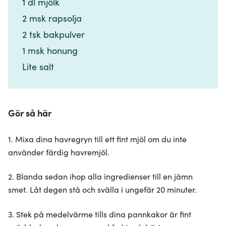
1 dl mjölk​​​​‌ ‍ ​‍​‍‌‍ ‌ ​‍‌‍‍‌‌‍‌ ‌‍‍‌‌‍ ‍​‍​‍​ ‍‍​‍​‍‌ ​ ‌‍​‌‌‍ ‍‌‍‍‌‌ ‌​‌ ‍‌​‍ ‍‌‍‍‌‌‍ ​‍​‍​‍ ​​‍​‍‌‍‍​‌ ​‍‌‍‌‌‌‍‌‍​‍​‍​ ‍‍​‍​‍‌‍‍​‌ ‌​‌ ‌​‌ ​​‌ ​ ​ ‍‍​‍ ​‍ ‌‍​ ‌‍ ‌‌ ​ ​‍ ‍‌‍​ ‌‍‌‌‌ ​‍‌ ‌‍‌‍‌‌‌ ​‍‌‍​‌​‍ ‍‌ ​ ‌‍‌‌​‍ ‌ ​​‌ ​‍‌‍ ‌‍‌​‌ ‌‌‌‍​ ‌ ‌​‌‍‍‌‌‍ ‌‍ ‍​‍ ‌‍‍‌‌‍ ‍‌ ‌​‌‍‌‌‌‍ ‍‌ ‌​​‍ ‌‍‌‌‌‍‌​‌‍‍‌‌ ‌​​‍ ‌‍ ‌‌‍ ‌‍‌​‌‍‌‌​ ‌‌ ​​‌ ​‍‌‍‌‌‌ ​ ‌‍‌‌‌‍ ‍‌ ‌​‌‍​‌‌ ‌​‌‍‍‌‌‍ ‌‍ ‍​ ‍ ‌‍‍‌‌‍‌​​ ‌​ ‍​​ ‌ ‌‍​‍​ ‌‍​ ‌‍​ ​‍‌‍​‍​ ‍‌​‍ ‌‌‍‌‍‌‍​‌​ ‌​​ ‌ ​‍ ‌​ ‌​​ ‌​‌‍​‍​ ​‌​‍ ‌​ ‍​‌‍​‍‌‍‌‍​ ​‍​‍ ‌​ ​​‌‍​ ​ ‌‍‌‍‌‍​ ‌‌‌‍​‌‌‍​ ‌‍‌​‌‍‌​​ ‍​‌‍‌‍​ ​ ​ ‍ ‌ ‌​‌ ‍‌‌ ​​‌‍‌‌​ ‌‌ ​​‌‍​‌‌‍‌ ‌‍‌‌​ ‍ ‌ ​​‌‍​‌‌ ‌​‌‍‍​​ ‌‌‍​‍‌‍ ​‌‍ ‌‍​ ‌‍‍ ‌ ​ ​‍‌‌​ ‌‌‌​​‍‌‌ ‌‍‍ ‌‍‌‌‌ ‍‌​‍‌‌​ ​ ‌​‌​​‍‌‌​ ​ ‌​‌​​‍‌‌​ ​‍​ ​‍​ ‌​‌‍‌‌‌‍​ ​ ‍‌​ ‌​​ ​ ​ ‌‌‌‍‌‍​‍ ‌‌‍​‍​ ‌​​ ‌​‌‍​‌​‍ ‌​ ‌​​ ‌‌‌‍‌‌​ ​‍​‍ ‌​ ‍‌​ ​ ​ ‌​​ ​ ​‍ ‌‌‍​‌​ ‌‌‌‍​‌​ ​ ​ ​‌‌‍​‌​ ‍​‌‍‌​​ ‌ ​ ​​‌‍‌​​ ​ ​‍‌‌​ ​‍​ ​‍​‍‌‌​ ‌‌‌​‌​​‍ ‍‌‍​ ‌‍ ‌‍ ​‌ ‌‌‌‍ ‌‌‍ ‍‌ ​ ​‍‌‌​ ‌‌‌​​‍‌‌ ‌‍‍ ‌‍‌‌‌ ‍‌​‍‌‌​ ​ ‌​‌​​‍‌‌​ ​ ‌​‌​​‍‌‌​ ​‍​ ​‍​ ​​​ ​ ‌‍​‌​ ‌​‌‍‌‍​ ‍​‌‍‌‍‌‍‌‌​ ​​​ ​‍​ ‌‌​ ‌​​‍‌‌​ ​‍​ ​‍​‍‌‌​ ‌‌‌​‌​​‍ ‍‌‍‍‌‌ ‌​‌‍‌‌‌‍ ‌‌ ​ ​‍‌‌​ ‌‌‌​​‍​ ‌‌​‍‌‌​ ‌‌‌​‌​​ ‌‍​‍‌‍​‌‌ ​ ‌‍‌‌‌‌‌‌‌ ​‍‌‍ ​​ ‌‌‍‍​‌ ‌​‌ ‌​‌ ​​‌ ​ ​‍‌‌​ ​ ‌​​‌​‍‌‌​ ​‍‌​‌‍​‍‌‌​ ​‍‌​‌‍‌‍​ ‌‍ ‌‌ ​ ​‍ ‍‌‍​ ‌‍‌‌‌ ​‍‌ ‌‍‌‍‌‌‌ ​‍‌‍​‌​‍ ‍‌ ​ ‌‍‌‌​‍‌‍‌‍‍‌‌‍‌​​ ‌​ ‍​​ ‌ ‌‍​‍​ ‌‍​ ‌‍​ ​‍‌‍​‍​ ‍‌​‍ ‌‌‍‌‍‌‍​‌​ ‌​​ ‌ ​‍ ‌​ ‌​​ ‌​‌‍​‍​ ​‌​‍ ‌​ ‍​‌‍​‍‌‍‌‍​ ​‍​‍ ‌​ ​​‌‍​ ​ ‌‍‌‍‌‍​ ‌‌‌‍​‌‌‍​ ‌‍‌​‌‍‌​​ ‍​‌‍‌‍​ ​ ​‍‌‍‌ ‌​‌ ‍‌‌ ​​‌‍‌‌​ ‌‌ ​​‌‍​‌‌‍‌ ‌‍‌‌​‍‌‍‌ ​​‌‍​‌‌ ‌​‌‍‍​​ ‌‌‍​‍‌‍ ​‌‍ ‌‍​ ‌‍‍ ‌ ​ ​‍‌‌​ ‌‌‌​​‍‌‌ ‌‍‍ ‌‍‌‌‌ ‍‌​‍‌‌​ ​ ‌​‌​​‍‌‌​ ​ ‌​‌​​‍‌‌​ ​‍​ ​‍​ ‌​‌‍‌‌‌‍​ ​ ‍‌​ ‌​​ ​ ​ ‌‌‌‍‌‍​‍ ‌‌‍​‍​ ‌​​ ‌​‌‍​‌​‍ ‌​ ‌​​ ‌‌‌‍‌‌​ ​‍​‍ ‌​ ‍‌​ ​ ​ ‌​​ ​ ​‍ ‌‌‍​‌​ ‌‌‌‍​‌​ ​ ​ ​‌‌‍​‌​ ‍​‌‍‌​​ ‌ ​ ​​‌‍‌​​ ​ ​‍‌‌​ ​‍​ ​‍​‍‌‌​ ‌‌‌​‌​​‍ ‍‌‍​ ‌‍ ‌‍ ​‌ ‌‌‌‍ ‌‌‍ ‍‌ ​ ​‍‌‌​ ‌‌‌​​‍‌‌ ‌‍‍ ‌‍‌‌‌ ‍‌​‍‌‌​ ​ ‌​‌​​‍‌‌​ ​ ‌​‌​​‍‌‌​ ​‍​ ​‍​ ​​​ ​ ‌‍​‌​ ‌​‌‍‌‍​ ‍​‌‍‌‍‌‍‌‌​ ​​​ ​‍​ ‌‌​ ‌​​‍‌‌​ ​‍​ ​‍​‍‌‌​ ‌‌‌​‌​​‍ ‍‌‍‍‌‌ ‌​‌‍‌‌‌‍ ‌‌ ​ ​‍‌‌​ ‌‌‌​​‍​ ‌‌​‍‌‌​ ‌‌‌​‌​​‍‌‍‌ ‌ ‌‍ ‌ ​‍‌‍‍ ‌ ​ ‌ ​​‌‍​‌‌‍​ ‌‍‌‌​ ‌‌ ​​‌ ​‍‌‍ ‌‍‌​‌ ‌‌‌‍​ ‌ ‌​‌‍‍‌‌‍ ‌‍ ‍​‍‌‍‌ ​​‌‍‌‌‌ ​‍‌ ​ ‌ ​​‌‍‌‌‌‍​ ‌ ‌​‌‍‍‌‌ ‌‍‌‍‌‌​ ‌‌ ​​‌ ‌‌‌‍​‍‌‍ ​‌‍‍‌‌ ​ ‌‍‍​‌‍‌‌‌‍‌​​‍​‍‌ ‌
2 msk rapsolja​​​​‌ ‍ ​‍​‍‌‍ ‌ ​‍‌‍‍‌‌‍‌ ‌‍‍‌‌‍ ‍​‍​‍​ ‍‍​‍​‍‌ ​ ‌‍​‌‌‍ ‍‌‍‍‌‌ ‌​‌ ‍‌​‍ ‍‌‍‍‌‌‍ ​‍​‍​‍ ​​‍​‍‌‍‍​‌ ​‍‌‍‌‌‌‍‌‍​‍​‍​ ‍‍​‍​‍‌‍‍​‌ ‌​‌ ‌​‌ ​​‌ ​ ​ ‍‍​‍ ​‍ ‌‍​ ‌‍ ‌‌ ​ ​‍ ‍‌‍​ ‌‍‌‌‌ ​‍‌ ‌‍‌‍‌‌‌ ​‍‌‍​‌​‍ ‍‌ ​ ‌‍‌‌​‍ ‌ ​​‌ ​‍‌‍ ‌‍‌​‌ ‌‌‌‍​ ‌ ‌​‌‍‍‌‌‍ ‌‍ ‍​‍ ‌‍‍‌‌‍ ‍‌ ‌​‌‍‌‌‌‍ ‍‌ ‌​​‍ ‌‍‌‌‌‍‌​‌‍‍‌‌ ‌​​‍ ‌‍ ‌‌‍ ‌‍‌​‌‍‌‌​ ‌‌ ​​‌ ​‍‌‍‌‌‌ ​ ‌‍‌‌‌‍ ‍‌ ‌​‌‍​‌‌ ‌​‌‍‍‌‌‍ ‌‍ ‍​ ‍ ‌‍‍‌‌‍‌​​ ‌​ ‍​​ ‌ ‌‍​‍​ ‌‍​ ‌‍​ ​‍‌‍​‍​ ‍‌​‍ ‌‌‍‌‍‌‍​‌​ ‌​​ ‌ ​‍ ‌​ ‌​​ ‌​‌‍​‍​ ​‌​‍ ‌​ ‍​‌‍​‍‌‍‌‍​ ​‍​‍ ‌​ ​​‌‍​ ​ ‌‍‌‍‌‍​ ‌‌‌‍​‌‌‍​ ‌‍‌​‌‍‌​​ ‍​‌‍‌‍​ ​ ​ ‍ ‌ ‌​‌ ‍‌‌ ​​‌‍‌‌​ ‌‌ ​​‌‍​‌‌‍‌ ‌‍‌‌​ ‍ ‌ ​​‌‍​‌‌ ‌​‌‍‍​​ ‌‌‍​‍‌‍ ​‌‍ ‌‍​ ‌‍‍ ‌ ​ ​‍‌‌​ ‌‌‌​​‍‌‌ ‌‍‍ ‌‍‌‌‌ ‍‌​‍‌‌​ ​ ‌​‌​​‍‌‌​ ​ ‌​‌​​‍‌‌​ ​‍​ ​‍​ ‌​‌‍‌‌‌‍​ ​ ‍‌​ ‌​​ ​ ​ ‌‌‌‍‌‍​‍ ‌‌‍​‍​ ‌​​ ‌​‌‍​‌​‍ ‌​ ‌​​ ‌‌‌‍‌‌​ ​‍​‍ ‌​ ‍‌​ ​ ​ ‌​​ ​ ​‍ ‌‌‍​‌​ ‌‌‌‍​‌​ ​ ​ ​‌‌‍​‌​ ‍​‌‍‌​​ ‌ ​ ​​‌‍‌​​ ​ ​‍‌‌​ ​‍​ ​‍​‍‌‌​ ‌‌‌​‌​​‍ ‍‌‍​ ‌‍ ‌‍ ​‌ ‌‌‌‍ ‌‌‍ ‍‌ ​ ​‍‌‌​ ‌‌‌​​‍‌‌ ‌‍‍ ‌‍‌‌‌ ‍‌​‍‌‌​ ​ ‌​‌​​‍‌‌​ ​ ‌​‌​​‍‌‌​ ​‍​ ​‍​ ​​​ ​ ‌‍​‌​ ‌​‌‍‌‍​ ‍​‌‍‌‍‌‍‌‌​ ​​​ ​‍​ ‌‌​ ‌​​‍‌‌​ ​‍​ ​‍​‍‌‌​ ‌‌‌​‌​​‍ ‍‌‍‍‌‌ ‌​‌‍‌‌‌‍ ‌‌ ​ ​‍‌‌​ ‌‌‌​​‍​ ‌‍​‍‌‌​ ‌‌‌​‌​​ ‌‍​‍‌‍​‌‌ ​ ‌‍‌‌‌‌‌‌‌ ​‍‌‍ ​​ ‌‌‍‍​‌ ‌​‌ ‌​‌ ​​‌ ​ ​‍‌‌​ ​ ‌​​‌​‍‌‌​ ​‍‌​‌‍​‍‌‌​ ​‍‌​‌‍‌‍​ ‌‍ ‌‌ ​ ​‍ ‍‌‍​ ‌‍‌‌‌ ​‍‌ ‌‍‌‍‌‌‌ ​‍‌‍​‌​‍ ‍‌ ​ ‌‍‌‌​‍‌‍‌‍‍‌‌‍‌​​ ‌​ ‍​​ ‌ ‌‍​‍​ ‌‍​ ‌‍​ ​‍‌‍​‍​ ‍‌​‍ ‌‌‍‌‍‌‍​‌​ ‌​​ ‌ ​‍ ‌​ ‌​​ ‌​‌‍​‍​ ​‌​‍ ‌​ ‍​‌‍​‍‌‍‌‍​ ​‍​‍ ‌​ ​​‌‍​ ​ ‌‍‌‍‌‍​ ‌‌‌‍​‌‌‍​ ‌‍‌​‌‍‌​​ ‍​‌‍‌‍​ ​ ​‍‌‍‌ ‌​‌ ‍‌‌ ​​‌‍‌‌​ ‌‌ ​​‌‍​‌‌‍‌ ‌‍‌‌​‍‌‍‌ ​​‌‍​‌‌ ‌​‌‍‍​​ ‌‌‍​‍‌‍ ​‌‍ ‌‍​ ‌‍‍ ‌ ​ ​‍‌‌​ ‌‌‌​​‍‌‌ ‌‍‍ ‌‍‌‌‌ ‍‌​‍‌‌​ ​ ‌​‌​​‍‌‌​ ​ ‌​‌​​‍‌‌​ ​‍​ ​‍​ ‌​‌‍‌‌‌‍​ ​ ‍‌​ ‌​​ ​ ​ ‌‌‌‍‌‍​‍ ‌‌‍​‍​ ‌​​ ‌​‌‍​‌​‍ ‌​ ‌​​ ‌‌‌‍‌‌​ ​‍​‍ ‌​ ‍‌​ ​ ​ ‌​​ ​ ​‍ ‌‌‍​‌​ ‌‌‌‍​‌​ ​ ​ ​‌‌‍​‌​ ‍​‌‍‌​​ ‌ ​ ​​‌‍‌​​ ​ ​‍‌‌​ ​‍​ ​‍​‍‌‌​ ‌‌‌​‌​​‍ ‍‌‍​ ‌‍ ‌‍ ​‌ ‌‌‌‍ ‌‌‍ ‍‌ ​ ​‍‌‌​ ‌‌‌​​‍‌‌ ‌‍‍ ‌‍‌‌‌ ‍‌​‍‌‌​ ​ ‌​‌​​‍‌‌​ ​ ‌​‌​​‍‌‌​ ​‍​ ​‍​ ​​​ ​ ‌‍​‌​ ‌​‌‍‌‍​ ‍​‌‍‌‍‌‍‌‌​ ​​​ ​‍​ ‌‌​ ‌​​‍‌‌​ ​‍​ ​‍​‍‌‌​ ‌‌‌​‌​​‍ ‍‌‍‍‌‌ ‌​‌‍‌‌‌‍ ‌‌ ​ ​‍‌‌​ ‌‌‌​​‍​ ‌‍​‍‌‌​ ‌‌‌​‌​​‍‌‍‌ ‌ ‌‍ ‌ ​‍‌‍‍ ‌ ​ ‌ ​​‌‍​‌‌‍​ ‌‍‌‌​ ‌‌ ​​‌ ​‍‌‍ ‌‍‌​‌ ‌‌‌‍​ ‌ ‌​‌‍‍‌‌‍ ‌‍ ‍​‍‌‍‌ ​​‌‍‌‌‌ ​‍‌ ​ ‌ ​​‌‍‌‌‌‍​ ‌ ‌​‌‍‍‌‌ ‌‍‌‍‌‌​ ‌‌ ​​‌ ‌‌‌‍​‍‌‍ ​‌‍‍‌‌ ​ ‌‍‍​‌‍‌‌‌‍‌​​‍​‍‌ ‌
2 tsk bakpulver​​​​‌ ‍ ​‍​‍‌‍ ‌ ​‍‌‍‍‌‌‍‌ ‌‍‍‌‌‍ ‍​‍​‍​ ‍‍​‍​‍‌ ​ ‌‍​‌‌‍ ‍‌‍‍‌‌ ‌​‌ ‍‌​‍ ‍‌‍‍‌‌‍ ​‍​‍​‍ ​​‍​‍‌‍‍​‌ ​‍‌‍‌‌‌‍‌‍​‍​‍​ ‍‍​‍​‍‌‍‍​‌ ‌​‌ ‌​‌ ​​‌ ​ ​ ‍‍​‍ ​‍ ‌‍​ ‌‍ ‌‌ ​ ​‍ ‍‌‍​ ‌‍‌‌‌ ​‍‌ ‌‍‌‍‌‌‌ ​‍‌‍​‌​‍ ‍‌ ​ ‌‍‌‌​‍ ‌ ​​‌ ​‍‌‍ ‌‍‌​‌ ‌‌‌‍​ ‌ ‌​‌‍‍‌‌‍ ‌‍ ‍​‍ ‌‍‍‌‌‍ ‍‌ ‌​‌‍‌‌‌‍ ‍‌ ‌​​‍ ‌‍‌‌‌‍‌​‌‍‍‌‌ ‌​​‍ ‌‍ ‌‌‍ ‌‍‌​‌‍‌‌​ ‌‌ ​​‌ ​‍‌‍‌‌‌ ​ ‌‍‌‌‌‍ ‍‌ ‌​‌‍​‌‌ ‌​‌‍‍‌‌‍ ‌‍ ‍​ ‍ ‌‍‍‌‌‍‌​​ ‌​ ‍​​ ‌ ‌‍​‍​ ‌‍​ ‌‍​ ​‍‌‍​‍​ ‍‌​‍ ‌‌‍‌‍‌‍​‌​ ‌​​ ‌ ​‍ ‌​ ‌​​ ‌​‌‍​‍​ ​‌​‍ ‌​ ‍​‌‍​‍‌‍‌‍​ ​‍​‍ ‌​ ​​‌‍​ ​ ‌‍‌‍‌‍​ ‌‌‌‍​‌‌‍​ ‌‍‌​‌‍‌​​ ‍​‌‍‌‍​ ​ ​ ‍ ‌ ‌​‌ ‍‌‌ ​​‌‍‌‌​ ‌‌ ​​‌‍​‌‌‍‌ ‌‍‌‌​ ‍ ‌ ​​‌‍​‌‌ ‌​‌‍‍​​ ‌‌‍​‍‌‍ ​‌‍ ‌‍​ ‌‍‍ ‌ ​ ​‍‌‌​ ‌‌‌​​‍‌‌ ‌‍‍ ‌‍‌‌‌ ‍‌​‍‌‌​ ​ ‌​‌​​‍‌‌​ ​ ‌​‌​​‍‌‌​ ​‍​ ​‍​ ‌​‌‍‌‌‌‍​ ​ ‍‌​ ‌​​ ​ ​ ‌‌‌‍‌‍​‍ ‌‌‍​‍​ ‌​​ ‌​‌‍​‌​‍ ‌​ ‌​​ ‌‌‌‍‌‌​ ​‍​‍ ‌​ ‍‌​ ​ ​ ‌​​ ​ ​‍ ‌‌‍​‌​ ‌‌‌‍​‌​ ​ ​ ​‌‌‍​‌​ ‍​‌‍‌​​ ‌ ​ ​​‌‍‌​​ ​ ​‍‌‌​ ​‍​ ​‍​‍‌‌​ ‌‌‌​‌​​‍ ‍‌‍​ ‌‍ ‌‍ ​‌ ‌‌‌‍ ‌‌‍ ‍‌ ​ ​‍‌‌​ ‌‌‌​​‍‌‌ ‌‍‍ ‌‍‌‌‌ ‍‌​‍‌‌​ ​ ‌​‌​​‍‌‌​ ​ ‌​‌​​‍‌‌​ ​‍​ ​‍​ ​​​ ​ ‌‍​‌​ ‌​‌‍‌‍​ ‍​‌‍‌‍‌‍‌‌​ ​​​ ​‍​ ‌‌​ ‌​​‍‌‌​ ​‍​ ​‍​‍‌‌​ ‌‌‌​‌​​‍ ‍‌‍‍‌‌ ‌​‌‍‌‌‌‍ ‌‌ ​ ​‍‌‌​ ‌‌‌​​‍​ ‌ ​‍‌‌​ ‌‌‌​‌​​ ‌‍​‍‌‍​‌‌ ​ ‌‍‌‌‌‌‌‌‌ ​‍‌‍ ​​ ‌‌‍‍​‌ ‌​‌ ‌​‌ ​​‌ ​ ​‍‌‌​ ​ ‌​​‌​‍‌‌​ ​‍‌​‌‍​‍‌‌​ ​‍‌​‌‍‌‍​ ‌‍ ‌‌ ​ ​‍ ‍‌‍​ ‌‍‌‌‌ ​‍‌ ‌‍‌‍‌‌‌ ​‍‌‍​‌​‍ ‍‌ ​ ‌‍‌‌​‍‌‍‌‍‍‌‌‍‌​​ ‌​ ‍​​ ‌ ‌‍​‍​ ‌‍​ ‌‍​ ​‍‌‍​‍​ ‍‌​‍ ‌‌‍‌‍‌‍​‌​ ‌​​ ‌ ​‍ ‌​ ‌​​ ‌​‌‍​‍​ ​‌​‍ ‌​ ‍​‌‍​‍‌‍‌‍​ ​‍​‍ ‌​ ​​‌‍​ ​ ‌‍‌‍‌‍​ ‌‌‌‍​‌‌‍​ ‌‍‌​‌‍‌​​ ‍​‌‍‌‍​ ​ ​‍‌‍‌ ‌​‌ ‍‌‌ ​​‌‍‌‌​ ‌‌ ​​‌‍​‌‌‍‌ ‌‍‌‌​‍‌‍‌ ​​‌‍​‌‌ ‌​‌‍‍​​ ‌‌‍​‍‌‍ ​‌‍ ‌‍​ ‌‍‍ ‌ ​ ​‍‌‌​ ‌‌‌​​‍‌‌ ‌‍‍ ‌‍‌‌‌ ‍‌​‍‌‌​ ​ ‌​‌​​‍‌‌​ ​ ‌​‌​​‍‌‌​ ​‍​ ​‍​ ‌​‌‍‌‌‌‍​ ​ ‍‌​ ‌​​ ​ ​ ‌‌‌‍‌‍​‍ ‌‌‍​‍​ ‌​​ ‌​‌‍​‌​‍ ‌​ ‌​​ ‌‌‌‍‌‌​ ​‍​‍ ‌​ ‍‌​ ​ ​ ‌​​ ​ ​‍ ‌‌‍​‌​ ‌‌‌‍​‌​ ​ ​ ​‌‌‍​‌​ ‍​‌‍‌​​ ‌ ​ ​​‌‍‌​​ ​ ​‍‌‌​ ​‍​ ​‍​‍‌‌​ ‌‌‌​‌​​‍ ‍‌‍​ ‌‍ ‌‍ ​‌ ‌‌‌‍ ‌‌‍ ‍‌ ​ ​‍‌‌​ ‌‌‌​​‍‌‌ ‌‍‍ ‌‍‌‌‌ ‍‌​‍‌‌​ ​ ‌​‌​​‍‌‌​ ​ ‌​‌​​‍‌‌​ ​‍​ ​‍​ ​​​ ​ ‌‍​‌​ ‌​‌‍‌‍​ ‍​‌‍‌‍‌‍‌‌​ ​​​ ​‍​ ‌‌​ ‌​​‍‌‌​ ​‍​ ​‍​‍‌‌​ ‌‌‌​‌​​‍ ‍‌‍‍‌‌ ‌​‌‍‌‌‌‍ ‌‌ ​ ​‍‌‌​ ‌‌‌​​‍​ ‌ ​‍‌‌​ ‌‌‌​‌​​‍‌‍‌ ‌ ‌‍ ‌ ​‍‌‍‍ ‌ ​ ‌ ​​‌‍​‌‌‍​ ‌‍‌‌​ ‌‌ ​​‌ ​‍‌‍ ‌‍‌​‌ ‌‌‌‍​ ‌ ‌​‌‍‍‌‌‍ ‌‍ ‍​‍‌‍‌ ​​‌‍‌‌‌ ​‍‌ ​ ‌ ​​‌‍‌‌‌‍​ ‌ ‌​‌‍‍‌‌ ‌‍‌‍‌‌​ ‌‌ ​​‌ ‌‌‌‍​‍‌‍ ​‌‍‍‌‌ ​ ‌‍‍​‌‍‌‌‌‍‌​​‍​‍‌ ‌
1 msk honung​​​​‌ ‍ ​‍​‍‌‍ ‌ ​‍‌‍‍‌‌‍‌ ‌‍‍‌‌‍ ‍​‍​‍​ ‍‍​‍​‍‌ ​ ‌‍​‌‌‍ ‍‌‍‍‌‌ ‌​‌ ‍‌​‍ ‍‌‍‍‌‌‍ ​‍​‍​‍ ​​‍​‍‌‍‍​‌ ​‍‌‍‌‌‌‍‌‍​‍​‍​ ‍‍​‍​‍‌‍‍​‌ ‌​‌ ‌​‌ ​​‌ ​ ​ ‍‍​‍ ​‍ ‌‍​ ‌‍ ‌‌ ​ ​‍ ‍‌‍​ ‌‍‌‌‌ ​‍‌ ‌‍‌‍‌‌‌ ​‍‌‍​‌​‍ ‍‌ ​ ‌‍‌‌​‍ ‌ ​​‌ ​‍‌‍ ‌‍‌​‌ ‌‌‌‍​ ‌ ‌​‌‍‍‌‌‍ ‌‍ ‍​‍ ‌‍‍‌‌‍ ‍‌ ‌​‌‍‌‌‌‍ ‍‌ ‌​​‍ ‌‍‌‌‌‍‌​‌‍‍‌‌ ‌​​‍ ‌‍ ‌‌‍ ‌‍‌​‌‍‌‌​ ‌‌ ​​‌ ​‍‌‍‌‌‌ ​ ‌‍‌‌‌‍ ‍‌ ‌​‌‍​‌‌ ‌​‌‍‍‌‌‍ ‌‍ ‍​ ‍ ‌‍‍‌‌‍‌​​ ‌​ ‍​​ ‌ ‌‍​‍​ ‌‍​ ‌‍​ ​‍‌‍​‍​ ‍‌​‍ ‌‌‍‌‍‌‍​‌​ ‌​​ ‌ ​‍ ‌​ ‌​​ ‌​‌‍​‍​ ​‌​‍ ‌​ ‍​‌‍​‍‌‍‌‍​ ​‍​‍ ‌​ ​​‌‍​ ​ ‌‍‌‍‌‍​ ‌‌‌‍​‌‌‍​ ‌‍‌​‌‍‌​​ ‍​‌‍‌‍​ ​ ​ ‍ ‌ ‌​‌ ‍‌‌ ​​‌‍‌‌​ ‌‌ ​​‌‍​‌‌‍‌ ‌‍‌‌​ ‍ ‌ ​​‌‍​‌‌ ‌​‌‍‍​​ ‌‌‍​‍‌‍ ​‌‍ ‌‍​ ‌‍‍ ‌ ​ ​‍‌‌​ ‌‌‌​​‍‌‌ ‌‍‍ ‌‍‌‌‌ ‍‌​‍‌‌​ ​ ‌​‌​​‍‌‌​ ​ ‌​‌​​‍‌‌​ ​‍​ ​‍​ ‌​‌‍‌‌‌‍​ ​ ‍‌​ ‌​​ ​ ​ ‌‌‌‍‌‍​‍ ‌‌‍​‍​ ‌​​ ‌​‌‍​‌​‍ ‌​ ‌​​ ‌‌‌‍‌‌​ ​‍​‍ ‌​ ‍‌​ ​ ​ ‌​​ ​ ​‍ ‌‌‍​‌​ ‌‌‌‍​‌​ ​ ​ ​‌‌‍​‌​ ‍​‌‍‌​​ ‌ ​ ​​‌‍‌​​ ​ ​‍‌‌​ ​‍​ ​‍​‍‌‌​ ‌‌‌​‌​​‍ ‍‌‍​ ‌‍ ‌‍ ​‌ ‌‌‌‍ ‌‌‍ ‍‌ ​ ​‍‌‌​ ‌‌‌​​‍‌‌ ‌‍‍ ‌‍‌‌‌ ‍‌​‍‌‌​ ​ ‌​‌​​‍‌‌​ ​ ‌​‌​​‍‌‌​ ​‍​ ​‍​ ​​​ ​ ‌‍​‌​ ‌​‌‍‌‍​ ‍​‌‍‌‍‌‍‌‌​ ​​​ ​‍​ ‌‌​ ‌​​‍‌‌​ ​‍​ ​‍​‍‌‌​ ‌‌‌​‌​​‍ ‍‌‍‍‌‌ ‌​‌‍‌‌‌‍ ‌‌ ​ ​‍‌‌​ ‌‌‌​​‍​ ‍​​‍‌‌​ ‌‌‌​‌​​ ‌‍​‍‌‍​‌‌ ​ ‌‍‌‌‌‌‌‌‌ ​‍‌‍ ​​ ‌‌‍‍​‌ ‌​‌ ‌​‌ ​​‌ ​ ​‍‌‌​ ​ ‌​​‌​‍‌‌​ ​‍‌​‌‍​‍‌‌​ ​‍‌​‌‍‌‍​ ‌‍ ‌‌ ​ ​‍ ‍‌‍​ ‌‍‌‌‌ ​‍‌ ‌‍‌‍‌‌‌ ​‍‌‍​‌​‍ ‍‌ ​ ‌‍‌‌​‍‌‍‌‍‍‌‌‍‌​​ ‌​ ‍​​ ‌ ‌‍​‍​ ‌‍​ ‌‍​ ​‍‌‍​‍​ ‍‌​‍ ‌‌‍‌‍‌‍​‌​ ‌​​ ‌ ​‍ ‌​ ‌​​ ‌​‌‍​‍​ ​‌​‍ ‌​ ‍​‌‍​‍‌‍‌‍​ ​‍​‍ ‌​ ​​‌‍​ ​ ‌‍‌‍‌‍​ ‌‌‌‍​‌‌‍​ ‌‍‌​‌‍‌​​ ‍​‌‍‌‍​ ​ ​‍‌‍‌ ‌​‌ ‍‌‌ ​​‌‍‌‌​ ‌‌ ​​‌‍​‌‌‍‌ ‌‍‌‌​‍‌‍‌ ​​‌‍​‌‌ ‌​‌‍‍​​ ‌‌‍​‍‌‍ ​‌‍ ‌‍​ ‌‍‍ ‌ ​ ​‍‌‌​ ‌‌‌​​‍‌‌ ‌‍‍ ‌‍‌‌‌ ‍‌​‍‌‌​ ​ ‌​‌​​‍‌‌​ ​ ‌​‌​​‍‌‌​ ​‍​ ​‍​ ‌​‌‍‌‌‌‍​ ​ ‍‌​ ‌​​ ​ ​ ‌‌‌‍‌‍​‍ ‌‌‍​‍​ ‌​​ ‌​‌‍​‌​‍ ‌​ ‌​​ ‌‌‌‍‌‌​ ​‍​‍ ‌​ ‍‌​ ​ ​ ‌​​ ​ ​‍ ‌‌‍​‌​ ‌‌‌‍​‌​ ​ ​ ​‌‌‍​‌​ ‍​‌‍‌​​ ‌ ​ ​​‌‍‌​​ ​ ​‍‌‌​ ​‍​ ​‍​‍‌‌​ ‌‌‌​‌​​‍ ‍‌‍​ ‌‍ ‌‍ ​‌ ‌‌‌‍ ‌‌‍ ‍‌ ​ ​‍‌‌​ ‌‌‌​​‍‌‌ ‌‍‍ ‌‍‌‌‌ ‍‌​‍‌‌​ ​ ‌​‌​​‍‌‌​ ​ ‌​‌​​‍‌‌​ ​‍​ ​‍​ ​​​ ​ ‌‍​‌​ ‌​‌‍‌‍​ ‍​‌‍‌‍‌‍‌‌​ ​​​ ​‍​ ‌‌​ ‌​​‍‌‌​ ​‍​ ​‍​‍‌‌​ ‌‌‌​‌​​‍ ‍‌‍‍‌‌ ‌​‌‍‌‌‌‍ ‌‌ ​ ​‍‌‌​ ‌‌‌​​‍​ ‍​​‍‌‌​ ‌‌‌​‌​​‍‌‍‌ ‌ ‌‍ ‌ ​‍‌‍‍ ‌ ​ ‌ ​​‌‍​‌‌‍​ ‌‍‌‌​ ‌‌ ​​‌ ​‍‌‍ ‌‍‌​‌ ‌‌‌‍​ ‌ ‌​‌‍‍‌‌‍ ‌‍ ‍​‍‌‍‌ ​​‌‍‌‌‌ ​‍‌ ​ ‌ ​​‌‍‌‌‌‍​ ‌ ‌​‌‍‍‌‌ ‌‍‌‍‌‌​ ‌‌ ​​‌ ‌‌‌‍​‍‌‍ ​‌‍‍‌‌ ​ ‌‍‍​‌‍‌‌‌‍‌​​‍​‍‌ ‌
Lite salt​​​​‌ ‍ ​‍​‍‌‍ ‌ ​‍‌‍‍‌‌‍‌ ‌‍‍‌‌‍ ‍​‍​‍​ ‍‍​‍​‍‌ ​ ‌‍​‌‌‍ ‍‌‍‍‌‌ ‌​‌ ‍‌​‍ ‍‌‍‍‌‌‍ ​‍​‍​‍ ​​‍​‍‌‍‍​‌ ​‍‌‍‌‌‌‍‌‍​‍​‍​ ‍‍​‍​‍‌‍‍​‌ ‌​‌ ‌​‌ ​​‌ ​ ​ ‍‍​‍ ​‍ ‌‍​ ‌‍ ‌‌ ​ ​‍ ‍‌‍​ ‌‍‌‌‌ ​‍‌ ‌‍‌‍‌‌‌ ​‍‌‍​‌​‍ ‍‌ ​ ‌‍‌‌​‍ ‌ ​​‌ ​‍‌‍ ‌‍‌​‌ ‌‌‌‍​ ‌ ‌​‌‍‍‌‌‍ ‌‍ ‍​‍ ‌‍‍‌‌‍ ‍‌ ‌​‌‍‌‌‌‍ ‍‌ ‌​​‍ ‌‍‌‌‌‍‌​‌‍‍‌‌ ‌​​‍ ‌‍ ‌‌‍ ‌‍‌​‌‍‌‌​ ‌‌ ​​‌ ​‍‌‍‌‌‌ ​ ‌‍‌‌‌‍ ‍‌ ‌​‌‍​‌‌ ‌​‌‍‍‌‌‍ ‌‍ ‍​ ‍ ‌‍‍‌‌‍‌​​ ‌​ ‍​​ ‌ ‌‍​‍​ ‌‍​ ‌‍​ ​‍‌‍​‍​ ‍‌​‍ ‌‌‍‌‍‌‍​‌​ ‌​​ ‌ ​‍ ‌​ ‌​​ ‌​‌‍​‍​ ​‌​‍ ‌​ ‍​‌‍​‍‌‍‌‍​ ​‍​‍ ‌​ ​​‌‍​ ​ ‌‍‌‍‌‍​ ‌‌‌‍​‌‌‍​ ‌‍‌​‌‍‌​​ ‍​‌‍‌‍​ ​ ​ ‍ ‌ ‌​‌ ‍‌‌ ​​‌‍‌‌​ ‌‌ ​​‌‍​‌‌‍‌ ‌‍‌‌​ ‍ ‌ ​​‌‍​‌‌ ‌​‌‍‍​​ ‌‌‍​‍‌‍ ​‌‍ ‌‍​ ‌‍‍ ‌ ​ ​‍‌‌​ ‌‌‌​​‍‌‌ ‌‍‍ ‌‍‌‌‌ ‍‌​‍‌‌​ ​ ‌​‌​​‍‌‌​ ​ ‌​‌​​‍‌‌​ ​‍​ ​‍​ ‌​‌‍‌‌‌‍​ ​ ‍‌​ ‌​​ ​ ​ ‌‌‌‍‌‍​‍ ‌‌‍​‍​ ‌​​ ‌​‌‍​‌​‍ ‌​ ‌​​ ‌‌‌‍‌‌​ ​‍​‍ ‌​ ‍‌​ ​ ​ ‌​​ ​ ​‍ ‌‌‍​‌​ ‌‌‌‍​‌​ ​ ​ ​‌‌‍​‌​ ‍​‌‍‌​​ ‌ ​ ​​‌‍‌​​ ​ ​‍‌‌​ ​‍​ ​‍​‍‌‌​ ‌‌‌​‌​​‍ ‍‌‍​ ‌‍ ‌‍ ​‌ ‌‌‌‍ ‌‌‍ ‍‌ ​ ​‍‌‌​ ‌‌‌​​‍‌‌ ‌‍‍ ‌‍‌‌‌ ‍‌​‍‌‌​ ​ ‌​‌​​‍‌‌​ ​ ‌​‌​​‍‌‌​ ​‍​ ​‍​ ​​​ ​ ‌‍​‌​ ‌​‌‍‌‍​ ‍​‌‍‌‍‌‍‌‌​ ​​​ ​‍​ ‌‌​ ‌​​‍‌‌​ ​‍​ ​‍​‍‌‌​ ‌‌‌​‌​​‍ ‍‌‍‍‌‌ ‌​‌‍‌‌‌‍ ‌‌ ​ ​‍‌‌​ ‌‌‌​​‍​ ‍‌​‍‌‌​ ‌‌‌​‌​​ ‌‍​‍‌‍​‌‌ ​ ‌‍‌‌‌‌‌‌‌ ​‍‌‍ ​​ ‌‌‍‍​‌ ‌​‌ ‌​‌ ​​‌ ​ ​‍‌‌​ ​ ‌​​‌​‍‌‌​ ​‍‌​‌‍​‍‌‌​ ​‍‌​‌‍‌‍​ ‌‍ ‌‌ ​ ​‍ ‍‌‍​ ‌‍‌‌‌ ​‍‌ ‌‍‌‍‌‌‌ ​‍‌‍​‌​‍ ‍‌ ​ ‌‍‌‌​‍‌‍‌‍‍‌‌‍‌​​ ‌​ ‍​​ ‌ ‌‍​‍​ ‌‍​ ‌‍​ ​‍‌‍​‍​ ‍‌​‍ ‌‌‍‌‍‌‍​‌​ ‌​​ ‌ ​‍ ‌​ ‌​​ ‌​‌‍​‍​ ​‌​‍ ‌​ ‍​‌‍​‍‌‍‌‍​ ​‍​‍ ‌​ ​​‌‍​ ​ ‌‍‌‍‌‍​ ‌‌‌‍​‌‌‍​ ‌‍‌​‌‍‌​​ ‍​‌‍‌‍​ ​ ​‍‌‍‌ ‌​‌ ‍‌‌ ​​‌‍‌‌​ ‌‌ ​​‌‍​‌‌‍‌ ‌‍‌‌​‍‌‍‌ ​​‌‍​‌‌ ‌​‌‍‍​​ ‌‌‍​‍‌‍ ​‌‍ ‌‍​ ‌‍‍ ‌ ​ ​‍‌‌​ ‌‌‌​​‍‌‌ ‌‍‍ ‌‍‌‌‌ ‍‌​‍‌‌​ ​ ‌​‌​​‍‌‌​ ​ ‌​‌​​‍‌‌​ ​‍​ ​‍​ ‌​‌‍‌‌‌‍​ ​ ‍‌​ ‌​​ ​ ​ ‌‌‌‍‌‍​‍ ‌‌‍​‍​ ‌​​ ‌​‌‍​‌​‍ ‌​ ‌​​ ‌‌‌‍‌‌​ ​‍​‍ ‌​ ‍‌​ ​ ​ ‌​​ ​ ​‍ ‌‌‍​‌​ ‌‌‌‍​‌​ ​ ​ ​‌‌‍​‌​ ‍​‌‍‌​​ ‌ ​ ​​‌‍‌​​ ​ ​‍‌‌​ ​‍​ ​‍​‍‌‌​ ‌‌‌​‌​​‍ ‍‌‍​ ‌‍ ‌‍ ​‌ ‌‌‌‍ ‌‌‍ ‍‌ ​ ​‍‌‌​ ‌‌‌​​‍‌‌ ‌‍‍ ‌‍‌‌‌ ‍‌​‍‌‌​ ​ ‌​‌​​‍‌‌​ ​ ‌​‌​​‍‌‌​ ​‍​ ​‍​ ​​​ ​ ‌‍​‌​ ‌​‌‍‌‍​ ‍​‌‍‌‍‌‍‌‌​ ​​​ ​‍​ ‌‌​ ‌​​‍‌‌​ ​‍​ ​‍​‍‌‌​ ‌‌‌​‌​​‍ ‍‌‍‍‌‌ ‌​‌‍‌‌‌‍ ‌‌ ​ ​‍‌‌​ ‌‌‌​​‍​ ‍‌​‍‌‌​ ‌‌‌​‌​​‍‌‍‌ ‌ ‌‍ ‌ ​‍‌‍‍ ‌ ​ ‌ ​​‌‍​‌‌‍​ ‌‍‌‌​ ‌‌ ​​‌ ​‍‌‍ ‌‍‌​‌ ‌‌‌‍​ ‌ ‌​‌‍‍‌‌‍ ‌‍ ‍​‍‌‍‌ ​​‌‍‌‌‌ ​‍‌ ​ ‌ ​​‌‍‌‌‌‍​ ‌ ‌​‌‍‍‌‌ ‌‍‌‍‌‌​ ‌‌ ​​‌ ‌‌‌‍​‍‌‍ ​‌‍‍‌‌ ​ ‌‍‍​‌‍‌‌‌‍‌​​‍​‍‌ ‌
Gör så här
1. Mixa dina havregryn till ett fint mjöl om du inte
använder färdig havremjöl.
2. Blanda sedan ihop alla ingredienser till en jämn
smet. Låt degen stå och svälla i ungefär 20 minuter.
3. Stek på medelvärme tills dina pannkakor är fint