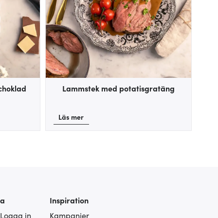
choklad
Lammstek med potatisgratäng
Läs mer
ra
Inspiration
 Logga in
Kampanjer