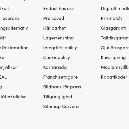
tkort
Endast hos oss
Digitalt med
& leverans
Pre Loved
Prismatch
ingsalternativ
Hållbarhet
Glasgaranti
ätt
Lagerrensning
Tallriksgarant
& Reklamation
Integritetspolicy
Gjutjärnsgara
kor
Cookiepolicy
Knivslipning
jvillkor
Karriärsida
Medlemsvillk
EAL
Franchisetagare
Rabattkoder
g
Bildbank för press
tåterkallelse
Tillgänglighet
Sitemap Cervera