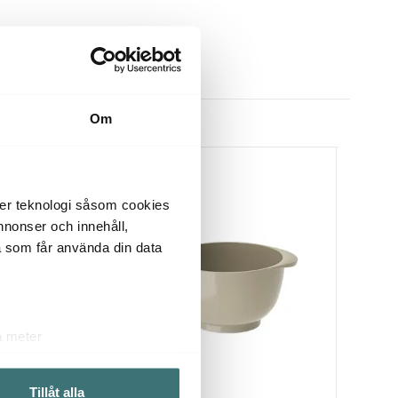
Om
3 för 2
40%
der teknologi såsom cookies
 annonser och innehåll,
a som får använda din data
a meter
k)
Scanp
ljsektionen
. Du kan ändra
Rosti
Rosti
Tillåt alla