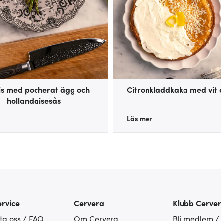
is med pocherat ägg och
Citronkladdkaka med vit 
hollandaisesås
Läs mer
rvice
Cervera
Klubb Cerve
ta oss / FAQ
Om Cervera
Bli medlem /