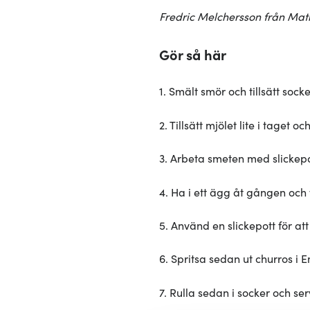
Fredric Melchersson från Mat
Gör så här
1. Smält smör och tillsätt sock
2. Tillsätt mjölet lite i taget oc
3. Arbeta smeten med slickepot
4. Ha i ett ägg åt gången och
5. Använd en slickepott för att 
6. Spritsa sedan ut churros i 
7. Rulla sedan i socker och ser