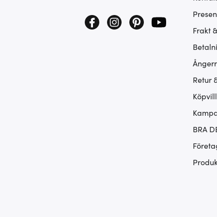
Presen
Frakt 
Betaln
Ångerr
Retur 
Köpvill
Kampan
BRA D
Företa
Produk