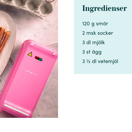
Ingredienser
120 g smör​​​​‌ ‍ ​‍​‍‌‍ ‌ ​‍‌‍‍‌‌‍‌ ‌‍‍‌‌‍ ‍​‍​‍​ ‍‍​‍​‍‌ ​ ‌‍​‌‌‍ ‍‌‍‍‌‌ ‌​‌ ‍‌​‍ ‍‌‍‍‌‌‍ ​‍​‍​‍ ​​‍​‍‌‍‍​‌ ​‍‌‍‌‌‌‍‌‍​‍​‍​ ‍‍​‍​‍‌‍‍​‌ ‌​‌ ‌​‌ ​​‌ ​ ​ ‍‍​‍ ​‍ ‌‍​ ‌‍ ‌‌ ​ ​‍ ‍‌‍​ ‌‍‌‌‌ ​‍‌ ‌‍‌‍‌‌‌ ​‍‌‍​‌​‍ ‍‌ ​ ‌‍‌‌​‍ ‌ ​​‌ ​‍‌‍ ‌‍‌​‌ ‌‌‌‍​ ‌ ‌​‌‍‍‌‌‍ ‌‍ ‍​‍ ‌‍‍‌‌‍ ‍‌ ‌​‌‍‌‌‌‍ ‍‌ ‌​​‍ ‌‍‌‌‌‍‌​‌‍‍‌‌ ‌​​‍ ‌‍ ‌‌‍ ‌‍‌​‌‍‌‌​ ‌‌ ​​‌ ​‍‌‍‌‌‌ ​ ‌‍‌‌‌‍ ‍‌ ‌​‌‍​‌‌ ‌​‌‍‍‌‌‍ ‌‍ ‍​ ‍ ‌‍‍‌‌‍‌​​ ‌​ ​ ‌‍‌​‌‍‌‍​ ​‍‌‍‌‌‌‍​‌‌‍​‌​ ‌‌​‍ ‌​ ​​​ ​​​ ​​​ ‌​​‍ ‌​ ‌​​ ​​​ ‌‌‌‍​‍​‍ ‌​ ‍​​ ​‌​ ‌​‌‍​‌​‍ ‌​ ‍‌‌‍​‍​ ‌​‌‍‌‌​ ‌​​ ​​​ ​​‌‍​‌​ ‌‍​ ​‍​ ​ ​ ‌‍​ ‍ ‌ ‌​‌ ‍‌‌ ​​‌‍‌‌​ ‌‌ ​​‌‍​‌‌‍‌ ‌‍‌‌​ ‍ ‌ ​​‌‍​‌‌ ‌​‌‍‍​​ ‌‌‍​‍‌‍ ​‌‍ ‌‍​ ‌‍‍ ‌ ​ ​‍‌‌​ ‌‌‌​​‍‌‌ ‌‍‍ ‌‍‌‌‌ ‍‌​‍‌‌​ ​ ‌​‌​​‍‌‌​ ​ ‌​‌​​‍‌‌​ ​‍​ ​‍​ ‌​​ ​‌​ ‍‌​ ‌‌​ ​ ​ ‌ ​ ​‌​ ​‌‌‍​‍​ ‌‌​ ​ ‌‍‌‍​‍‌‌​ ​‍​ ​‍​‍‌‌​ ‌‌‌​‌​​‍ ‍‌‍​ ‌‍ ‌‍ ​‌ ‌‌‌‍ ‌‌‍ ‍‌ ​ ​‍‌‌​ ‌‌‌​​‍‌‌ ‌‍‍ ‌‍‌‌‌ ‍‌​‍‌‌​ ​ ‌​‌​​‍‌‌​ ​ ‌​‌​​‍‌‌​ ​‍​ ​‍​ ​‌​ ‌ ‌‍‌‍‌‍​‌‌‍​‍​ ‌‍‌‍‌​‌‍‌​​ ​​​ ‌ ​ ‌​‌‍​ ​‍‌‌​ ​‍​ ​‍​‍‌‌​ ‌‌‌​‌​​‍ ‍‌‍‍‌‌ ‌​‌‍‌‌‌‍ ‌‌ ​ ​‍‌‌​ ‌‌‌​​‍​ ​​​‍‌‌​ ‌‌‌​‌​​ ‌‍​‍‌‍​‌‌ ​ ‌‍‌‌‌‌‌‌‌ ​‍‌‍ ​​ ‌‌‍‍​‌ ‌​‌ ‌​‌ ​​‌ ​ ​‍‌‌​ ​ ‌​​‌​‍‌‌​ ​‍‌​‌‍​‍‌‌​ ​‍‌​‌‍‌‍​ ‌‍ ‌‌ ​ ​‍ ‍‌‍​ ‌‍‌‌‌ ​‍‌ ‌‍‌‍‌‌‌ ​‍‌‍​‌​‍ ‍‌ ​ ‌‍‌‌​‍‌‍‌‍‍‌‌‍‌​​ ‌​ ​ ‌‍‌​‌‍‌‍​ ​‍‌‍‌‌‌‍​‌‌‍​‌​ ‌‌​‍ ‌​ ​​​ ​​​ ​​​ ‌​​‍ ‌​ ‌​​ ​​​ ‌‌‌‍​‍​‍ ‌​ ‍​​ ​‌​ ‌​‌‍​‌​‍ ‌​ ‍‌‌‍​‍​ ‌​‌‍‌‌​ ‌​​ ​​​ ​​‌‍​‌​ ‌‍​ ​‍​ ​ ​ ‌‍​‍‌‍‌ ‌​‌ ‍‌‌ ​​‌‍‌‌​ ‌‌ ​​‌‍​‌‌‍‌ ‌‍‌‌​‍‌‍‌ ​​‌‍​‌‌ ‌​‌‍‍​​ ‌‌‍​‍‌‍ ​‌‍ ‌‍​ ‌‍‍ ‌ ​ ​‍‌‌​ ‌‌‌​​‍‌‌ ‌‍‍ ‌‍‌‌‌ ‍‌​‍‌‌​ ​ ‌​‌​​‍‌‌​ ​ ‌​‌​​‍‌‌​ ​‍​ ​‍​ ‌​​ ​‌​ ‍‌​ ‌‌​ ​ ​ ‌ ​ ​‌​ ​‌‌‍​‍​ ‌‌​ ​ ‌‍‌‍​‍‌‌​ ​‍​ ​‍​‍‌‌​ ‌‌‌​‌​​‍ ‍‌‍​ ‌‍ ‌‍ ​‌ ‌‌‌‍ ‌‌‍ ‍‌ ​ ​‍‌‌​ ‌‌‌​​‍‌‌ ‌‍‍ ‌‍‌‌‌ ‍‌​‍‌‌​ ​ ‌​‌​​‍‌‌​ ​ ‌​‌​​‍‌‌​ ​‍​ ​‍​ ​‌​ ‌ ‌‍‌‍‌‍​‌‌‍​‍​ ‌‍‌‍‌​‌‍‌​​ ​​​ ‌ ​ ‌​‌‍​ ​‍‌‌​ ​‍​ ​‍​‍‌‌​ ‌‌‌​‌​​‍ ‍‌‍‍‌‌ ‌​‌‍‌‌‌‍ ‌‌ ​ ​‍‌‌​ ‌‌‌​​‍​ ​​​‍‌‌​ ‌‌‌​‌​​‍‌‍‌ ‌ ‌‍ ‌ ​‍‌‍‍ ‌ ​ ‌ ​​‌‍​‌‌‍​ ‌‍‌‌​ ‌‌ ​​‌ ​‍‌‍ ‌‍‌​‌ ‌‌‌‍​ ‌ ‌​‌‍‍‌‌‍ ‌‍ ‍​‍‌‍‌ ​​‌‍‌‌‌ ​‍‌ ​ ‌ ​​‌‍‌‌‌‍​ ‌ ‌​‌‍‍‌‌ ‌‍‌‍‌‌​ ‌‌ ​​‌ ‌‌‌‍​‍‌‍ ​‌‍‍‌‌ ​ ‌‍‍​‌‍‌‌‌‍‌​​‍​‍‌ ‌
2 msk socker ​​​​‌ ‍ ​‍​‍‌‍ ‌ ​‍‌‍‍‌‌‍‌ ‌‍‍‌‌‍ ‍​‍​‍​ ‍‍​‍​‍‌ ​ ‌‍​‌‌‍ ‍‌‍‍‌‌ ‌​‌ ‍‌​‍ ‍‌‍‍‌‌‍ ​‍​‍​‍ ​​‍​‍‌‍‍​‌ ​‍‌‍‌‌‌‍‌‍​‍​‍​ ‍‍​‍​‍‌‍‍​‌ ‌​‌ ‌​‌ ​​‌ ​ ​ ‍‍​‍ ​‍ ‌‍​ ‌‍ ‌‌ ​ ​‍ ‍‌‍​ ‌‍‌‌‌ ​‍‌ ‌‍‌‍‌‌‌ ​‍‌‍​‌​‍ ‍‌ ​ ‌‍‌‌​‍ ‌ ​​‌ ​‍‌‍ ‌‍‌​‌ ‌‌‌‍​ ‌ ‌​‌‍‍‌‌‍ ‌‍ ‍​‍ ‌‍‍‌‌‍ ‍‌ ‌​‌‍‌‌‌‍ ‍‌ ‌​​‍ ‌‍‌‌‌‍‌​‌‍‍‌‌ ‌​​‍ ‌‍ ‌‌‍ ‌‍‌​‌‍‌‌​ ‌‌ ​​‌ ​‍‌‍‌‌‌ ​ ‌‍‌‌‌‍ ‍‌ ‌​‌‍​‌‌ ‌​‌‍‍‌‌‍ ‌‍ ‍​ ‍ ‌‍‍‌‌‍‌​​ ‌​ ​ ‌‍‌​‌‍‌‍​ ​‍‌‍‌‌‌‍​‌‌‍​‌​ ‌‌​‍ ‌​ ​​​ ​​​ ​​​ ‌​​‍ ‌​ ‌​​ ​​​ ‌‌‌‍​‍​‍ ‌​ ‍​​ ​‌​ ‌​‌‍​‌​‍ ‌​ ‍‌‌‍​‍​ ‌​‌‍‌‌​ ‌​​ ​​​ ​​‌‍​‌​ ‌‍​ ​‍​ ​ ​ ‌‍​ ‍ ‌ ‌​‌ ‍‌‌ ​​‌‍‌‌​ ‌‌ ​​‌‍​‌‌‍‌ ‌‍‌‌​ ‍ ‌ ​​‌‍​‌‌ ‌​‌‍‍​​ ‌‌‍​‍‌‍ ​‌‍ ‌‍​ ‌‍‍ ‌ ​ ​‍‌‌​ ‌‌‌​​‍‌‌ ‌‍‍ ‌‍‌‌‌ ‍‌​‍‌‌​ ​ ‌​‌​​‍‌‌​ ​ ‌​‌​​‍‌‌​ ​‍​ ​‍​ ‌​​ ​‌​ ‍‌​ ‌‌​ ​ ​ ‌ ​ ​‌​ ​‌‌‍​‍​ ‌‌​ ​ ‌‍‌‍​‍‌‌​ ​‍​ ​‍​‍‌‌​ ‌‌‌​‌​​‍ ‍‌‍​ ‌‍ ‌‍ ​‌ ‌‌‌‍ ‌‌‍ ‍‌ ​ ​‍‌‌​ ‌‌‌​​‍‌‌ ‌‍‍ ‌‍‌‌‌ ‍‌​‍‌‌​ ​ ‌​‌​​‍‌‌​ ​ ‌​‌​​‍‌‌​ ​‍​ ​‍​ ​‌​ ‌ ‌‍‌‍‌‍​‌‌‍​‍​ ‌‍‌‍‌​‌‍‌​​ ​​​ ‌ ​ ‌​‌‍​ ​‍‌‌​ ​‍​ ​‍​‍‌‌​ ‌‌‌​‌​​‍ ‍‌‍‍‌‌ ‌​‌‍‌‌‌‍ ‌‌ ​ ​‍‌‌​ ‌‌‌​​‍​ ​‌​‍‌‌​ ‌‌‌​‌​​ ‌‍​‍‌‍​‌‌ ​ ‌‍‌‌‌‌‌‌‌ ​‍‌‍ ​​ ‌‌‍‍​‌ ‌​‌ ‌​‌ ​​‌ ​ ​‍‌‌​ ​ ‌​​‌​‍‌‌​ ​‍‌​‌‍​‍‌‌​ ​‍‌​‌‍‌‍​ ‌‍ ‌‌ ​ ​‍ ‍‌‍​ ‌‍‌‌‌ ​‍‌ ‌‍‌‍‌‌‌ ​‍‌‍​‌​‍ ‍‌ ​ ‌‍‌‌​‍‌‍‌‍‍‌‌‍‌​​ ‌​ ​ ‌‍‌​‌‍‌‍​ ​‍‌‍‌‌‌‍​‌‌‍​‌​ ‌‌​‍ ‌​ ​​​ ​​​ ​​​ ‌​​‍ ‌​ ‌​​ ​​​ ‌‌‌‍​‍​‍ ‌​ ‍​​ ​‌​ ‌​‌‍​‌​‍ ‌​ ‍‌‌‍​‍​ ‌​‌‍‌‌​ ‌​​ ​​​ ​​‌‍​‌​ ‌‍​ ​‍​ ​ ​ ‌‍​‍‌‍‌ ‌​‌ ‍‌‌ ​​‌‍‌‌​ ‌‌ ​​‌‍​‌‌‍‌ ‌‍‌‌​‍‌‍‌ ​​‌‍​‌‌ ‌​‌‍‍​​ ‌‌‍​‍‌‍ ​‌‍ ‌‍​ ‌‍‍ ‌ ​ ​‍‌‌​ ‌‌‌​​‍‌‌ ‌‍‍ ‌‍‌‌‌ ‍‌​‍‌‌​ ​ ‌​‌​​‍‌‌​ ​ ‌​‌​​‍‌‌​ ​‍​ ​‍​ ‌​​ ​‌​ ‍‌​ ‌‌​ ​ ​ ‌ ​ ​‌​ ​‌‌‍​‍​ ‌‌​ ​ ‌‍‌‍​‍‌‌​ ​‍​ ​‍​‍‌‌​ ‌‌‌​‌​​‍ ‍‌‍​ ‌‍ ‌‍ ​‌ ‌‌‌‍ ‌‌‍ ‍‌ ​ ​‍‌‌​ ‌‌‌​​‍‌‌ ‌‍‍ ‌‍‌‌‌ ‍‌​‍‌‌​ ​ ‌​‌​​‍‌‌​ ​ ‌​‌​​‍‌‌​ ​‍​ ​‍​ ​‌​ ‌ ‌‍‌‍‌‍​‌‌‍​‍​ ‌‍‌‍‌​‌‍‌​​ ​​​ ‌ ​ ‌​‌‍​ ​‍‌‌​ ​‍​ ​‍​‍‌‌​ ‌‌‌​‌​​‍ ‍‌‍‍‌‌ ‌​‌‍‌‌‌‍ ‌‌ ​ ​‍‌‌​ ‌‌‌​​‍​ ​‌​‍‌‌​ ‌‌‌​‌​​‍‌‍‌ ‌ ‌‍ ‌ ​‍‌‍‍ ‌ ​ ‌ ​​‌‍​‌‌‍​ ‌‍‌‌​ ‌‌ ​​‌ ​‍‌‍ ‌‍‌​‌ ‌‌‌‍​ ‌ ‌​‌‍‍‌‌‍ ‌‍ ‍​‍‌‍‌ ​​‌‍‌‌‌ ​‍‌ ​ ‌ ​​‌‍‌‌‌‍​ ‌ ‌​‌‍‍‌‌ ‌‍‌‍‌‌​ ‌‌ ​​‌ ‌‌‌‍​‍‌‍ ​‌‍‍‌‌ ​ ‌‍‍​‌‍‌‌‌‍‌​​‍​‍‌ ‌
3 dl mjölk​​​​‌ ‍ ​‍​‍‌‍ ‌ ​‍‌‍‍‌‌‍‌ ‌‍‍‌‌‍ ‍​‍​‍​ ‍‍​‍​‍‌ ​ ‌‍​‌‌‍ ‍‌‍‍‌‌ ‌​‌ ‍‌​‍ ‍‌‍‍‌‌‍ ​‍​‍​‍ ​​‍​‍‌‍‍​‌ ​‍‌‍‌‌‌‍‌‍​‍​‍​ ‍‍​‍​‍‌‍‍​‌ ‌​‌ ‌​‌ ​​‌ ​ ​ ‍‍​‍ ​‍ ‌‍​ ‌‍ ‌‌ ​ ​‍ ‍‌‍​ ‌‍‌‌‌ ​‍‌ ‌‍‌‍‌‌‌ ​‍‌‍​‌​‍ ‍‌ ​ ‌‍‌‌​‍ ‌ ​​‌ ​‍‌‍ ‌‍‌​‌ ‌‌‌‍​ ‌ ‌​‌‍‍‌‌‍ ‌‍ ‍​‍ ‌‍‍‌‌‍ ‍‌ ‌​‌‍‌‌‌‍ ‍‌ ‌​​‍ ‌‍‌‌‌‍‌​‌‍‍‌‌ ‌​​‍ ‌‍ ‌‌‍ ‌‍‌​‌‍‌‌​ ‌‌ ​​‌ ​‍‌‍‌‌‌ ​ ‌‍‌‌‌‍ ‍‌ ‌​‌‍​‌‌ ‌​‌‍‍‌‌‍ ‌‍ ‍​ ‍ ‌‍‍‌‌‍‌​​ ‌​ ​ ‌‍‌​‌‍‌‍​ ​‍‌‍‌‌‌‍​‌‌‍​‌​ ‌‌​‍ ‌​ ​​​ ​​​ ​​​ ‌​​‍ ‌​ ‌​​ ​​​ ‌‌‌‍​‍​‍ ‌​ ‍​​ ​‌​ ‌​‌‍​‌​‍ ‌​ ‍‌‌‍​‍​ ‌​‌‍‌‌​ ‌​​ ​​​ ​​‌‍​‌​ ‌‍​ ​‍​ ​ ​ ‌‍​ ‍ ‌ ‌​‌ ‍‌‌ ​​‌‍‌‌​ ‌‌ ​​‌‍​‌‌‍‌ ‌‍‌‌​ ‍ ‌ ​​‌‍​‌‌ ‌​‌‍‍​​ ‌‌‍​‍‌‍ ​‌‍ ‌‍​ ‌‍‍ ‌ ​ ​‍‌‌​ ‌‌‌​​‍‌‌ ‌‍‍ ‌‍‌‌‌ ‍‌​‍‌‌​ ​ ‌​‌​​‍‌‌​ ​ ‌​‌​​‍‌‌​ ​‍​ ​‍​ ‌​​ ​‌​ ‍‌​ ‌‌​ ​ ​ ‌ ​ ​‌​ ​‌‌‍​‍​ ‌‌​ ​ ‌‍‌‍​‍‌‌​ ​‍​ ​‍​‍‌‌​ ‌‌‌​‌​​‍ ‍‌‍​ ‌‍ ‌‍ ​‌ ‌‌‌‍ ‌‌‍ ‍‌ ​ ​‍‌‌​ ‌‌‌​​‍‌‌ ‌‍‍ ‌‍‌‌‌ ‍‌​‍‌‌​ ​ ‌​‌​​‍‌‌​ ​ ‌​‌​​‍‌‌​ ​‍​ ​‍​ ​‌​ ‌ ‌‍‌‍‌‍​‌‌‍​‍​ ‌‍‌‍‌​‌‍‌​​ ​​​ ‌ ​ ‌​‌‍​ ​‍‌‌​ ​‍​ ​‍​‍‌‌​ ‌‌‌​‌​​‍ ‍‌‍‍‌‌ ‌​‌‍‌‌‌‍ ‌‌ ​ ​‍‌‌​ ‌‌‌​​‍​ ​‍​‍‌‌​ ‌‌‌​‌​​ ‌‍​‍‌‍​‌‌ ​ ‌‍‌‌‌‌‌‌‌ ​‍‌‍ ​​ ‌‌‍‍​‌ ‌​‌ ‌​‌ ​​‌ ​ ​‍‌‌​ ​ ‌​​‌​‍‌‌​ ​‍‌​‌‍​‍‌‌​ ​‍‌​‌‍‌‍​ ‌‍ ‌‌ ​ ​‍ ‍‌‍​ ‌‍‌‌‌ ​‍‌ ‌‍‌‍‌‌‌ ​‍‌‍​‌​‍ ‍‌ ​ ‌‍‌‌​‍‌‍‌‍‍‌‌‍‌​​ ‌​ ​ ‌‍‌​‌‍‌‍​ ​‍‌‍‌‌‌‍​‌‌‍​‌​ ‌‌​‍ ‌​ ​​​ ​​​ ​​​ ‌​​‍ ‌​ ‌​​ ​​​ ‌‌‌‍​‍​‍ ‌​ ‍​​ ​‌​ ‌​‌‍​‌​‍ ‌​ ‍‌‌‍​‍​ ‌​‌‍‌‌​ ‌​​ ​​​ ​​‌‍​‌​ ‌‍​ ​‍​ ​ ​ ‌‍​‍‌‍‌ ‌​‌ ‍‌‌ ​​‌‍‌‌​ ‌‌ ​​‌‍​‌‌‍‌ ‌‍‌‌​‍‌‍‌ ​​‌‍​‌‌ ‌​‌‍‍​​ ‌‌‍​‍‌‍ ​‌‍ ‌‍​ ‌‍‍ ‌ ​ ​‍‌‌​ ‌‌‌​​‍‌‌ ‌‍‍ ‌‍‌‌‌ ‍‌​‍‌‌​ ​ ‌​‌​​‍‌‌​ ​ ‌​‌​​‍‌‌​ ​‍​ ​‍​ ‌​​ ​‌​ ‍‌​ ‌‌​ ​ ​ ‌ ​ ​‌​ ​‌‌‍​‍​ ‌‌​ ​ ‌‍‌‍​‍‌‌​ ​‍​ ​‍​‍‌‌​ ‌‌‌​‌​​‍ ‍‌‍​ ‌‍ ‌‍ ​‌ ‌‌‌‍ ‌‌‍ ‍‌ ​ ​‍‌‌​ ‌‌‌​​‍‌‌ ‌‍‍ ‌‍‌‌‌ ‍‌​‍‌‌​ ​ ‌​‌​​‍‌‌​ ​ ‌​‌​​‍‌‌​ ​‍​ ​‍​ ​‌​ ‌ ‌‍‌‍‌‍​‌‌‍​‍​ ‌‍‌‍‌​‌‍‌​​ ​​​ ‌ ​ ‌​‌‍​ ​‍‌‌​ ​‍​ ​‍​‍‌‌​ ‌‌‌​‌​​‍ ‍‌‍‍‌‌ ‌​‌‍‌‌‌‍ ‌‌ ​ ​‍‌‌​ ‌‌‌​​‍​ ​‍​‍‌‌​ ‌‌‌​‌​​‍‌‍‌ ‌ ‌‍ ‌ ​‍‌‍‍ ‌ ​ ‌ ​​‌‍​‌‌‍​ ‌‍‌‌​ ‌‌ ​​‌ ​‍‌‍ ‌‍‌​‌ ‌‌‌‍​ ‌ ‌​‌‍‍‌‌‍ ‌‍ ‍​‍‌‍‌ ​​‌‍‌‌‌ ​‍‌ ​ ‌ ​​‌‍‌‌‌‍​ ‌ ‌​‌‍‍‌‌ ‌‍‌‍‌‌​ ‌‌ ​​‌ ‌‌‌‍​‍‌‍ ​‌‍‍‌‌ ​ ‌‍‍​‌‍‌‌‌‍‌​​‍​‍‌ ‌
3 st ägg ​​​​‌ ‍ ​‍​‍‌‍ ‌ ​‍‌‍‍‌‌‍‌ ‌‍‍‌‌‍ ‍​‍​‍​ ‍‍​‍​‍‌ ​ ‌‍​‌‌‍ ‍‌‍‍‌‌ ‌​‌ ‍‌​‍ ‍‌‍‍‌‌‍ ​‍​‍​‍ ​​‍​‍‌‍‍​‌ ​‍‌‍‌‌‌‍‌‍​‍​‍​ ‍‍​‍​‍‌‍‍​‌ ‌​‌ ‌​‌ ​​‌ ​ ​ ‍‍​‍ ​‍ ‌‍​ ‌‍ ‌‌ ​ ​‍ ‍‌‍​ ‌‍‌‌‌ ​‍‌ ‌‍‌‍‌‌‌ ​‍‌‍​‌​‍ ‍‌ ​ ‌‍‌‌​‍ ‌ ​​‌ ​‍‌‍ ‌‍‌​‌ ‌‌‌‍​ ‌ ‌​‌‍‍‌‌‍ ‌‍ ‍​‍ ‌‍‍‌‌‍ ‍‌ ‌​‌‍‌‌‌‍ ‍‌ ‌​​‍ ‌‍‌‌‌‍‌​‌‍‍‌‌ ‌​​‍ ‌‍ ‌‌‍ ‌‍‌​‌‍‌‌​ ‌‌ ​​‌ ​‍‌‍‌‌‌ ​ ‌‍‌‌‌‍ ‍‌ ‌​‌‍​‌‌ ‌​‌‍‍‌‌‍ ‌‍ ‍​ ‍ ‌‍‍‌‌‍‌​​ ‌​ ​ ‌‍‌​‌‍‌‍​ ​‍‌‍‌‌‌‍​‌‌‍​‌​ ‌‌​‍ ‌​ ​​​ ​​​ ​​​ ‌​​‍ ‌​ ‌​​ ​​​ ‌‌‌‍​‍​‍ ‌​ ‍​​ ​‌​ ‌​‌‍​‌​‍ ‌​ ‍‌‌‍​‍​ ‌​‌‍‌‌​ ‌​​ ​​​ ​​‌‍​‌​ ‌‍​ ​‍​ ​ ​ ‌‍​ ‍ ‌ ‌​‌ ‍‌‌ ​​‌‍‌‌​ ‌‌ ​​‌‍​‌‌‍‌ ‌‍‌‌​ ‍ ‌ ​​‌‍​‌‌ ‌​‌‍‍​​ ‌‌‍​‍‌‍ ​‌‍ ‌‍​ ‌‍‍ ‌ ​ ​‍‌‌​ ‌‌‌​​‍‌‌ ‌‍‍ ‌‍‌‌‌ ‍‌​‍‌‌​ ​ ‌​‌​​‍‌‌​ ​ ‌​‌​​‍‌‌​ ​‍​ ​‍​ ‌​​ ​‌​ ‍‌​ ‌‌​ ​ ​ ‌ ​ ​‌​ ​‌‌‍​‍​ ‌‌​ ​ ‌‍‌‍​‍‌‌​ ​‍​ ​‍​‍‌‌​ ‌‌‌​‌​​‍ ‍‌‍​ ‌‍ ‌‍ ​‌ ‌‌‌‍ ‌‌‍ ‍‌ ​ ​‍‌‌​ ‌‌‌​​‍‌‌ ‌‍‍ ‌‍‌‌‌ ‍‌​‍‌‌​ ​ ‌​‌​​‍‌‌​ ​ ‌​‌​​‍‌‌​ ​‍​ ​‍​ ​‌​ ‌ ‌‍‌‍‌‍​‌‌‍​‍​ ‌‍‌‍‌​‌‍‌​​ ​​​ ‌ ​ ‌​‌‍​ ​‍‌‌​ ​‍​ ​‍​‍‌‌​ ‌‌‌​‌​​‍ ‍‌‍‍‌‌ ‌​‌‍‌‌‌‍ ‌‌ ​ ​‍‌‌​ ‌‌‌​​‍​ ​ ​‍‌‌​ ‌‌‌​‌​​ ‌‍​‍‌‍​‌‌ ​ ‌‍‌‌‌‌‌‌‌ ​‍‌‍ ​​ ‌‌‍‍​‌ ‌​‌ ‌​‌ ​​‌ ​ ​‍‌‌​ ​ ‌​​‌​‍‌‌​ ​‍‌​‌‍​‍‌‌​ ​‍‌​‌‍‌‍​ ‌‍ ‌‌ ​ ​‍ ‍‌‍​ ‌‍‌‌‌ ​‍‌ ‌‍‌‍‌‌‌ ​‍‌‍​‌​‍ ‍‌ ​ ‌‍‌‌​‍‌‍‌‍‍‌‌‍‌​​ ‌​ ​ ‌‍‌​‌‍‌‍​ ​‍‌‍‌‌‌‍​‌‌‍​‌​ ‌‌​‍ ‌​ ​​​ ​​​ ​​​ ‌​​‍ ‌​ ‌​​ ​​​ ‌‌‌‍​‍​‍ ‌​ ‍​​ ​‌​ ‌​‌‍​‌​‍ ‌​ ‍‌‌‍​‍​ ‌​‌‍‌‌​ ‌​​ ​​​ ​​‌‍​‌​ ‌‍​ ​‍​ ​ ​ ‌‍​‍‌‍‌ ‌​‌ ‍‌‌ ​​‌‍‌‌​ ‌‌ ​​‌‍​‌‌‍‌ ‌‍‌‌​‍‌‍‌ ​​‌‍​‌‌ ‌​‌‍‍​​ ‌‌‍​‍‌‍ ​‌‍ ‌‍​ ‌‍‍ ‌ ​ ​‍‌‌​ ‌‌‌​​‍‌‌ ‌‍‍ ‌‍‌‌‌ ‍‌​‍‌‌​ ​ ‌​‌​​‍‌‌​ ​ ‌​‌​​‍‌‌​ ​‍​ ​‍​ ‌​​ ​‌​ ‍‌​ ‌‌​ ​ ​ ‌ ​ ​‌​ ​‌‌‍​‍​ ‌‌​ ​ ‌‍‌‍​‍‌‌​ ​‍​ ​‍​‍‌‌​ ‌‌‌​‌​​‍ ‍‌‍​ ‌‍ ‌‍ ​‌ ‌‌‌‍ ‌‌‍ ‍‌ ​ ​‍‌‌​ ‌‌‌​​‍‌‌ ‌‍‍ ‌‍‌‌‌ ‍‌​‍‌‌​ ​ ‌​‌​​‍‌‌​ ​ ‌​‌​​‍‌‌​ ​‍​ ​‍​ ​‌​ ‌ ‌‍‌‍‌‍​‌‌‍​‍​ ‌‍‌‍‌​‌‍‌​​ ​​​ ‌ ​ ‌​‌‍​ ​‍‌‌​ ​‍​ ​‍​‍‌‌​ ‌‌‌​‌​​‍ ‍‌‍‍‌‌ ‌​‌‍‌‌‌‍ ‌‌ ​ ​‍‌‌​ ‌‌‌​​‍​ ​ ​‍‌‌​ ‌‌‌​‌​​‍‌‍‌ ‌ ‌‍ ‌ ​‍‌‍‍ ‌ ​ ‌ ​​‌‍​‌‌‍​ ‌‍‌‌​ ‌‌ ​​‌ ​‍‌‍ ‌‍‌​‌ ‌‌‌‍​ ‌ ‌​‌‍‍‌‌‍ ‌‍ ‍​‍‌‍‌ ​​‌‍‌‌‌ ​‍‌ ​ ‌ ​​‌‍‌‌‌‍​ ‌ ‌​‌‍‍‌‌ ‌‍‌‍‌‌​ ‌‌ ​​‌ ‌‌‌‍​‍‌‍ ​‌‍‍‌‌ ​ ‌‍‍​‌‍‌‌‌‍‌​​‍​‍‌ ‌
3 ½ dl vetemjöl​​​​‌ ‍ ​‍​‍‌‍ ‌ ​‍‌‍‍‌‌‍‌ ‌‍‍‌‌‍ ‍​‍​‍​ ‍‍​‍​‍‌ ​ ‌‍​‌‌‍ ‍‌‍‍‌‌ ‌​‌ ‍‌​‍ ‍‌‍‍‌‌‍ ​‍​‍​‍ ​​‍​‍‌‍‍​‌ ​‍‌‍‌‌‌‍‌‍​‍​‍​ ‍‍​‍​‍‌‍‍​‌ ‌​‌ ‌​‌ ​​‌ ​ ​ ‍‍​‍ ​‍ ‌‍​ ‌‍ ‌‌ ​ ​‍ ‍‌‍​ ‌‍‌‌‌ ​‍‌ ‌‍‌‍‌‌‌ ​‍‌‍​‌​‍ ‍‌ ​ ‌‍‌‌​‍ ‌ ​​‌ ​‍‌‍ ‌‍‌​‌ ‌‌‌‍​ ‌ ‌​‌‍‍‌‌‍ ‌‍ ‍​‍ ‌‍‍‌‌‍ ‍‌ ‌​‌‍‌‌‌‍ ‍‌ ‌​​‍ ‌‍‌‌‌‍‌​‌‍‍‌‌ ‌​​‍ ‌‍ ‌‌‍ ‌‍‌​‌‍‌‌​ ‌‌ ​​‌ ​‍‌‍‌‌‌ ​ ‌‍‌‌‌‍ ‍‌ ‌​‌‍​‌‌ ‌​‌‍‍‌‌‍ ‌‍ ‍​ ‍ ‌‍‍‌‌‍‌​​ ‌​ ​ ‌‍‌​‌‍‌‍​ ​‍‌‍‌‌‌‍​‌‌‍​‌​ ‌‌​‍ ‌​ ​​​ ​​​ ​​​ ‌​​‍ ‌​ ‌​​ ​​​ ‌‌‌‍​‍​‍ ‌​ ‍​​ ​‌​ ‌​‌‍​‌​‍ ‌​ ‍‌‌‍​‍​ ‌​‌‍‌‌​ ‌​​ ​​​ ​​‌‍​‌​ ‌‍​ ​‍​ ​ ​ ‌‍​ ‍ ‌ ‌​‌ ‍‌‌ ​​‌‍‌‌​ ‌‌ ​​‌‍​‌‌‍‌ ‌‍‌‌​ ‍ ‌ ​​‌‍​‌‌ ‌​‌‍‍​​ ‌‌‍​‍‌‍ ​‌‍ ‌‍​ ‌‍‍ ‌ ​ ​‍‌‌​ ‌‌‌​​‍‌‌ ‌‍‍ ‌‍‌‌‌ ‍‌​‍‌‌​ ​ ‌​‌​​‍‌‌​ ​ ‌​‌​​‍‌‌​ ​‍​ ​‍​ ‌​​ ​‌​ ‍‌​ ‌‌​ ​ ​ ‌ ​ ​‌​ ​‌‌‍​‍​ ‌‌​ ​ ‌‍‌‍​‍‌‌​ ​‍​ ​‍​‍‌‌​ ‌‌‌​‌​​‍ ‍‌‍​ ‌‍ ‌‍ ​‌ ‌‌‌‍ ‌‌‍ ‍‌ ​ ​‍‌‌​ ‌‌‌​​‍‌‌ ‌‍‍ ‌‍‌‌‌ ‍‌​‍‌‌​ ​ ‌​‌​​‍‌‌​ ​ ‌​‌​​‍‌‌​ ​‍​ ​‍​ ​‌​ ‌ ‌‍‌‍‌‍​‌‌‍​‍​ ‌‍‌‍‌​‌‍‌​​ ​​​ ‌ ​ ‌​‌‍​ ​‍‌‌​ ​‍​ ​‍​‍‌‌​ ‌‌‌​‌​​‍ ‍‌‍‍‌‌ ‌​‌‍‌‌‌‍ ‌‌ ​ ​‍‌‌​ ‌‌‌​​‍​ ‌​​‍‌‌​ ‌‌‌​‌​​ ‌‍​‍‌‍​‌‌ ​ ‌‍‌‌‌‌‌‌‌ ​‍‌‍ ​​ ‌‌‍‍​‌ ‌​‌ ‌​‌ ​​‌ ​ ​‍‌‌​ ​ ‌​​‌​‍‌‌​ ​‍‌​‌‍​‍‌‌​ ​‍‌​‌‍‌‍​ ‌‍ ‌‌ ​ ​‍ ‍‌‍​ ‌‍‌‌‌ ​‍‌ ‌‍‌‍‌‌‌ ​‍‌‍​‌​‍ ‍‌ ​ ‌‍‌‌​‍‌‍‌‍‍‌‌‍‌​​ ‌​ ​ ‌‍‌​‌‍‌‍​ ​‍‌‍‌‌‌‍​‌‌‍​‌​ ‌‌​‍ ‌​ ​​​ ​​​ ​​​ ‌​​‍ ‌​ ‌​​ ​​​ ‌‌‌‍​‍​‍ ‌​ ‍​​ ​‌​ ‌​‌‍​‌​‍ ‌​ ‍‌‌‍​‍​ ‌​‌‍‌‌​ ‌​​ ​​​ ​​‌‍​‌​ ‌‍​ ​‍​ ​ ​ ‌‍​‍‌‍‌ ‌​‌ ‍‌‌ ​​‌‍‌‌​ ‌‌ ​​‌‍​‌‌‍‌ ‌‍‌‌​‍‌‍‌ ​​‌‍​‌‌ ‌​‌‍‍​​ ‌‌‍​‍‌‍ ​‌‍ ‌‍​ ‌‍‍ ‌ ​ ​‍‌‌​ ‌‌‌​​‍‌‌ ‌‍‍ ‌‍‌‌‌ ‍‌​‍‌‌​ ​ ‌​‌​​‍‌‌​ ​ ‌​‌​​‍‌‌​ ​‍​ ​‍​ ‌​​ ​‌​ ‍‌​ ‌‌​ ​ ​ ‌ ​ ​‌​ ​‌‌‍​‍​ ‌‌​ ​ ‌‍‌‍​‍‌‌​ ​‍​ ​‍​‍‌‌​ ‌‌‌​‌​​‍ ‍‌‍​ ‌‍ ‌‍ ​‌ ‌‌‌‍ ‌‌‍ ‍‌ ​ ​‍‌‌​ ‌‌‌​​‍‌‌ ‌‍‍ ‌‍‌‌‌ ‍‌​‍‌‌​ ​ ‌​‌​​‍‌‌​ ​ ‌​‌​​‍‌‌​ ​‍​ ​‍​ ​‌​ ‌ ‌‍‌‍‌‍​‌‌‍​‍​ ‌‍‌‍‌​‌‍‌​​ ​​​ ‌ ​ ‌​‌‍​ ​‍‌‌​ ​‍​ ​‍​‍‌‌​ ‌‌‌​‌​​‍ ‍‌‍‍‌‌ ‌​‌‍‌‌‌‍ ‌‌ ​ ​‍‌‌​ ‌‌‌​​‍​ ‌​​‍‌‌​ ‌‌‌​‌​​‍‌‍‌ ‌ ‌‍ ‌ ​‍‌‍‍ ‌ ​ ‌ ​​‌‍​‌‌‍​ ‌‍‌‌​ ‌‌ ​​‌ ​‍‌‍ ‌‍‌​‌ ‌‌‌‍​ ‌ ‌​‌‍‍‌‌‍ ‌‍ ‍​‍‌‍‌ ​​‌‍‌‌‌ ​‍‌ ​ ‌ ​​‌‍‌‌‌‍​ ‌ ‌​‌‍‍‌‌ ‌‍‌‍‌‌​ ‌‌ ​​‌ ‌‌‌‍​‍‌‍ ​‌‍‍‌‌ ​ ‌‍‍​‌‍‌‌‌‍‌​​‍​‍‌ ‌