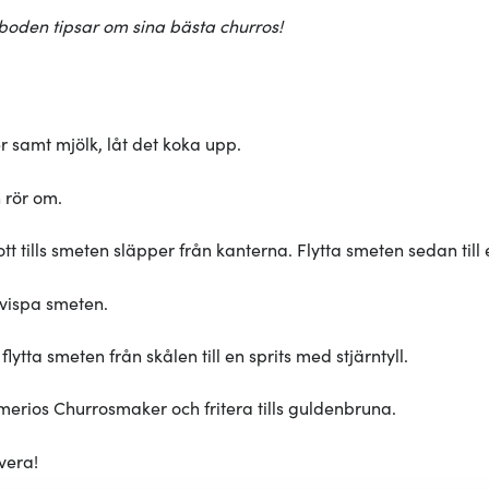
boden tipsar om sina bästa churros!
er samt mjölk, låt det koka upp.
h rör om.
t tills smeten släpper från kanterna. Flytta smeten sedan till e
 vispa smeten.
flytta smeten från skålen till en sprits med stjärntyll.
Emerios Churrosmaker och fritera tills guldenbruna.
vera!