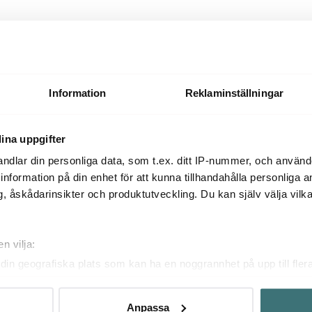
Tillbehör
Information
Reklaminställningar
ina uppgifter
ndlar din personliga data, som t.ex. ditt IP-nummer, och använ
ill information på din enhet för att kunna tillhandahålla personliga
, åskådarinsikter och produktutveckling. Du kan själv välja vilk
n vilja:
din geografiska plats som kan ha en noggrannhet på upp till fler
om att aktivt skanna den för specifika kännetecken (fingeravtryc
rsonliga uppgifter behandlas och ställ in dina preferenser i
deta
Rosti
Rosti
Anpassa