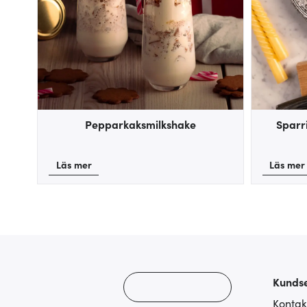
Pepparkaksmilkshake
Sparr
Läs mer
Läs mer
Kundse
Kontak