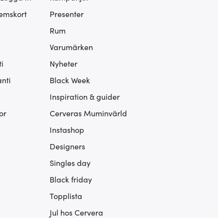
lemskort
Presenter
Rum
Varumärken
i
Nyheter
nti
Black Week
Inspiration & guider
or
Cerveras Muminvärld
Instashop
Designers
Singles day
Black friday
Topplista
Jul hos Cervera