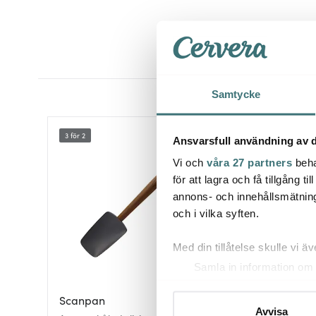
Samtycke
3 för 2
Ansvarsfull användning av d
Vi och
våra 27 partners
beha
för att lagra och få tillgång t
annons- och innehållsmätning
och i vilka syften.
Med din tillåtelse skulle vi äve
Samla in information om 
Identifiera din enhet gen
Scanpan
Ta reda på mer om hur dina pe
Modern House
Avvisa