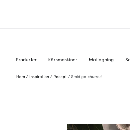
Produkter
Köksmaskiner
Matlagning
Se
Hem
/
Inspiration
/
Recept
/
Smidiga churros!