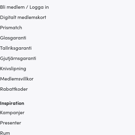
Bli medlem / Logga in
Digitalt medlemskort
Prismatch
Glasgaranti
Tallriksgaranti
Gjutjärnsgaranti
Knivslipning
Medlemsvillkor
Rabattkoder
Inspiration
Kampanjer
Presenter
Rum