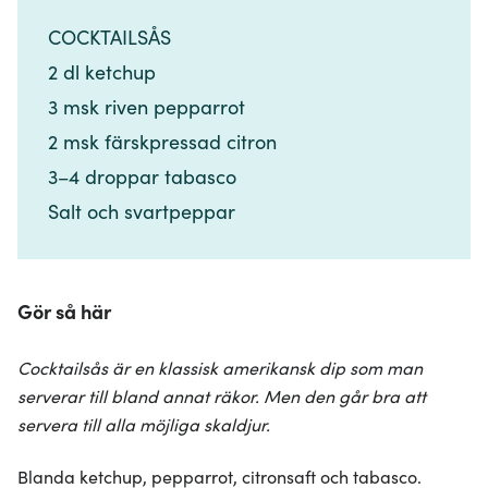
COCKTAILSÅS​​​​‌ ‍ ​‍​‍‌‍ ‌ ​‍‌‍‍‌‌‍‌ ‌‍‍‌‌‍ ‍​‍​‍​ ‍‍​‍​‍‌ ​ ‌‍​‌‌‍ ‍‌‍‍‌‌ ‌​‌ ‍‌​‍ ‍‌‍‍‌‌‍ ​‍​‍​‍ ​​‍​‍‌‍‍​‌ ​‍‌‍‌‌‌‍‌‍​‍​‍​ ‍‍​‍​‍‌‍‍​‌ ‌​‌ ‌​‌ ​​‌ ​ ​ ‍‍​‍ ​‍ ‌‍​ ‌‍ ‌‌ ​ ​‍ ‍‌‍​ ‌‍‌‌‌ ​‍‌ ‌‍‌‍‌‌‌ ​‍‌‍​‌​‍ ‍‌ ​ ‌‍‌‌​‍ ‌ ​​‌ ​‍‌‍ ‌‍‌​‌ ‌‌‌‍​ ‌ ‌​‌‍‍‌‌‍ ‌‍ ‍​‍ ‌‍‍‌‌‍ ‍‌ ‌​‌‍‌‌‌‍ ‍‌ ‌​​‍ ‌‍‌‌‌‍‌​‌‍‍‌‌ ‌​​‍ ‌‍ ‌‌‍ ‌‍‌​‌‍‌‌​ ‌‌ ​​‌ ​‍‌‍‌‌‌ ​ ‌‍‌‌‌‍ ‍‌ ‌​‌‍​‌‌ ‌​‌‍‍‌‌‍ ‌‍ ‍​ ‍ ‌‍‍‌‌‍‌​​ ‌‌‍‌‍‌‍‌‍​ ​​​ ​‍​ ​‍​ ​‍​ ‍​​ ​‌​‍ ‌​ ​‍‌‍‌‌​ ​‍​ ​ ​‍ ‌​ ‌​‌‍‌‌​ ‌‍‌‍​‍​‍ ‌​ ‍‌‌‍​ ‌‍​ ‌‍​‍​‍ ‌​ ‌‍‌‍‌​‌‍​‌​ ​​​ ​‍​ ​​​ ‌ ​ ‍​‌‍‌‌​ ‌‌‌‍​ ‌‍​‍​ ‍ ‌ ‌​‌ ‍‌‌ ​​‌‍‌‌​ ‌‌ ​​‌‍​‌‌‍‌ ‌‍‌‌​ ‍ ‌ ​​‌‍​‌‌ ‌​‌‍‍​​ ‌‌‍​‍‌‍ ​‌‍ ‌‍​ ‌‍‍ ‌ ​ ​‍‌‌​ ‌‌‌​​‍‌‌ ‌‍‍ ‌‍‌‌‌ ‍‌​‍‌‌​ ​ ‌​‌​​‍‌‌​ ​ ‌​‌​​‍‌‌​ ​‍​ ​‍​ ‍​​ ‌‍​ ‌‍‌‍​‍‌‍​‍​ ‍​‌‍‌​​ ‌ ​‍ ‌‌‍​ ​ ‍‌‌‍​ ‌‍​‌​‍ ‌​ ‌​‌‍​‍‌‍​ ​ ‌ ​‍ ‌‌‍​‌​ ‌ ‌‍​‍​ ‍‌​‍ ‌‌‍​‍​ ​ ​ ​‌‌‍‌‍‌‍‌‍​ ​ ​ ‍‌​ ‍‌‌‍‌‍‌‍‌​‌‍‌​​ ‌ ​‍‌‌​ ​‍​ ​‍​‍‌‌​ ‌‌‌​‌​​‍ ‍‌‍​ ‌‍ ‌‍ ​‌ ‌‌‌‍ ‌‌‍ ‍‌ ​ ​‍‌‌​ ‌‌‌​​‍‌‌ ‌‍‍ ‌‍‌‌‌ ‍‌​‍‌‌​ ​ ‌​‌​​‍‌‌​ ​ ‌​‌​​‍‌‌​ ​‍​ ​‍​ ​‍‌‍‌‌​ ‍‌​ ‍​‌‍‌​‌‍‌​​ ​​​ ‌​‌‍‌‌​ ​‍‌‍​‌‌‍​ ​‍‌‌​ ​‍​ ​‍​‍‌‌​ ‌‌‌​‌​​‍ ‍‌‍‍‌‌ ‌​‌‍‌‌‌‍ ‌‌ ​ ​‍‌‌​ ‌‌‌​​‍​ ​‍​‍‌‌​ ‌‌‌​‌​​ ‌‍​‍‌‍​‌‌ ​ ‌‍‌‌‌‌‌‌‌ ​‍‌‍ ​​ ‌‌‍‍​‌ ‌​‌ ‌​‌ ​​‌ ​ ​‍‌‌​ ​ ‌​​‌​‍‌‌​ ​‍‌​‌‍​‍‌‌​ ​‍‌​‌‍‌‍​ ‌‍ ‌‌ ​ ​‍ ‍‌‍​ ‌‍‌‌‌ ​‍‌ ‌‍‌‍‌‌‌ ​‍‌‍​‌​‍ ‍‌ ​ ‌‍‌‌​‍‌‍‌‍‍‌‌‍‌​​ ‌‌‍‌‍‌‍‌‍​ ​​​ ​‍​ ​‍​ ​‍​ ‍​​ ​‌​‍ ‌​ ​‍‌‍‌‌​ ​‍​ ​ ​‍ ‌​ ‌​‌‍‌‌​ ‌‍‌‍​‍​‍ ‌​ ‍‌‌‍​ ‌‍​ ‌‍​‍​‍ ‌​ ‌‍‌‍‌​‌‍​‌​ ​​​ ​‍​ ​​​ ‌ ​ ‍​‌‍‌‌​ ‌‌‌‍​ ‌‍​‍​‍‌‍‌ ‌​‌ ‍‌‌ ​​‌‍‌‌​ ‌‌ ​​‌‍​‌‌‍‌ ‌‍‌‌​‍‌‍‌ ​​‌‍​‌‌ ‌​‌‍‍​​ ‌‌‍​‍‌‍ ​‌‍ ‌‍​ ‌‍‍ ‌ ​ ​‍‌‌​ ‌‌‌​​‍‌‌ ‌‍‍ ‌‍‌‌‌ ‍‌​‍‌‌​ ​ ‌​‌​​‍‌‌​ ​ ‌​‌​​‍‌‌​ ​‍​ ​‍​ ‍​​ ‌‍​ ‌‍‌‍​‍‌‍​‍​ ‍​‌‍‌​​ ‌ ​‍ ‌‌‍​ ​ ‍‌‌‍​ ‌‍​‌​‍ ‌​ ‌​‌‍​‍‌‍​ ​ ‌ ​‍ ‌‌‍​‌​ ‌ ‌‍​‍​ ‍‌​‍ ‌‌‍​‍​ ​ ​ ​‌‌‍‌‍‌‍‌‍​ ​ ​ ‍‌​ ‍‌‌‍‌‍‌‍‌​‌‍‌​​ ‌ ​‍‌‌​ ​‍​ ​‍​‍‌‌​ ‌‌‌​‌​​‍ ‍‌‍​ ‌‍ ‌‍ ​‌ ‌‌‌‍ ‌‌‍ ‍‌ ​ ​‍‌‌​ ‌‌‌​​‍‌‌ ‌‍‍ ‌‍‌‌‌ ‍‌​‍‌‌​ ​ ‌​‌​​‍‌‌​ ​ ‌​‌​​‍‌‌​ ​‍​ ​‍​ ​‍‌‍‌‌​ ‍‌​ ‍​‌‍‌​‌‍‌​​ ​​​ ‌​‌‍‌‌​ ​‍‌‍​‌‌‍​ ​‍‌‌​ ​‍​ ​‍​‍‌‌​ ‌‌‌​‌​​‍ ‍‌‍‍‌‌ ‌​‌‍‌‌‌‍ ‌‌ ​ ​‍‌‌​ ‌‌‌​​‍​ ​‍​‍‌‌​ ‌‌‌​‌​​‍‌‍‌ ‌ ‌‍ ‌ ​‍‌‍‍ ‌ ​ ‌ ​​‌‍​‌‌‍​ ‌‍‌‌​ ‌‌ ​​‌ ​‍‌‍ ‌‍‌​‌ ‌‌‌‍​ ‌ ‌​‌‍‍‌‌‍ ‌‍ ‍​‍‌‍‌ ​​‌‍‌‌‌ ​‍‌ ​ ‌ ​​‌‍‌‌‌‍​ ‌ ‌​‌‍‍‌‌ ‌‍‌‍‌‌​ ‌‌ ​​‌ ‌‌‌‍​‍‌‍ ​‌‍‍‌‌ ​ ‌‍‍​‌‍‌‌‌‍‌​​‍​‍‌ ‌
2 dl ketchup​​​​‌ ‍ ​‍​‍‌‍ ‌ ​‍‌‍‍‌‌‍‌ ‌‍‍‌‌‍ ‍​‍​‍​ ‍‍​‍​‍‌ ​ ‌‍​‌‌‍ ‍‌‍‍‌‌ ‌​‌ ‍‌​‍ ‍‌‍‍‌‌‍ ​‍​‍​‍ ​​‍​‍‌‍‍​‌ ​‍‌‍‌‌‌‍‌‍​‍​‍​ ‍‍​‍​‍‌‍‍​‌ ‌​‌ ‌​‌ ​​‌ ​ ​ ‍‍​‍ ​‍ ‌‍​ ‌‍ ‌‌ ​ ​‍ ‍‌‍​ ‌‍‌‌‌ ​‍‌ ‌‍‌‍‌‌‌ ​‍‌‍​‌​‍ ‍‌ ​ ‌‍‌‌​‍ ‌ ​​‌ ​‍‌‍ ‌‍‌​‌ ‌‌‌‍​ ‌ ‌​‌‍‍‌‌‍ ‌‍ ‍​‍ ‌‍‍‌‌‍ ‍‌ ‌​‌‍‌‌‌‍ ‍‌ ‌​​‍ ‌‍‌‌‌‍‌​‌‍‍‌‌ ‌​​‍ ‌‍ ‌‌‍ ‌‍‌​‌‍‌‌​ ‌‌ ​​‌ ​‍‌‍‌‌‌ ​ ‌‍‌‌‌‍ ‍‌ ‌​‌‍​‌‌ ‌​‌‍‍‌‌‍ ‌‍ ‍​ ‍ ‌‍‍‌‌‍‌​​ ‌‌‍‌‍‌‍‌‍​ ​​​ ​‍​ ​‍​ ​‍​ ‍​​ ​‌​‍ ‌​ ​‍‌‍‌‌​ ​‍​ ​ ​‍ ‌​ ‌​‌‍‌‌​ ‌‍‌‍​‍​‍ ‌​ ‍‌‌‍​ ‌‍​ ‌‍​‍​‍ ‌​ ‌‍‌‍‌​‌‍​‌​ ​​​ ​‍​ ​​​ ‌ ​ ‍​‌‍‌‌​ ‌‌‌‍​ ‌‍​‍​ ‍ ‌ ‌​‌ ‍‌‌ ​​‌‍‌‌​ ‌‌ ​​‌‍​‌‌‍‌ ‌‍‌‌​ ‍ ‌ ​​‌‍​‌‌ ‌​‌‍‍​​ ‌‌‍​‍‌‍ ​‌‍ ‌‍​ ‌‍‍ ‌ ​ ​‍‌‌​ ‌‌‌​​‍‌‌ ‌‍‍ ‌‍‌‌‌ ‍‌​‍‌‌​ ​ ‌​‌​​‍‌‌​ ​ ‌​‌​​‍‌‌​ ​‍​ ​‍​ ‍​​ ‌‍​ ‌‍‌‍​‍‌‍​‍​ ‍​‌‍‌​​ ‌ ​‍ ‌‌‍​ ​ ‍‌‌‍​ ‌‍​‌​‍ ‌​ ‌​‌‍​‍‌‍​ ​ ‌ ​‍ ‌‌‍​‌​ ‌ ‌‍​‍​ ‍‌​‍ ‌‌‍​‍​ ​ ​ ​‌‌‍‌‍‌‍‌‍​ ​ ​ ‍‌​ ‍‌‌‍‌‍‌‍‌​‌‍‌​​ ‌ ​‍‌‌​ ​‍​ ​‍​‍‌‌​ ‌‌‌​‌​​‍ ‍‌‍​ ‌‍ ‌‍ ​‌ ‌‌‌‍ ‌‌‍ ‍‌ ​ ​‍‌‌​ ‌‌‌​​‍‌‌ ‌‍‍ ‌‍‌‌‌ ‍‌​‍‌‌​ ​ ‌​‌​​‍‌‌​ ​ ‌​‌​​‍‌‌​ ​‍​ ​‍​ ​‍‌‍‌‌​ ‍‌​ ‍​‌‍‌​‌‍‌​​ ​​​ ‌​‌‍‌‌​ ​‍‌‍​‌‌‍​ ​‍‌‌​ ​‍​ ​‍​‍‌‌​ ‌‌‌​‌​​‍ ‍‌‍‍‌‌ ‌​‌‍‌‌‌‍ ‌‌ ​ ​‍‌‌​ ‌‌‌​​‍​ ​ ​‍‌‌​ ‌‌‌​‌​​ ‌‍​‍‌‍​‌‌ ​ ‌‍‌‌‌‌‌‌‌ ​‍‌‍ ​​ ‌‌‍‍​‌ ‌​‌ ‌​‌ ​​‌ ​ ​‍‌‌​ ​ ‌​​‌​‍‌‌​ ​‍‌​‌‍​‍‌‌​ ​‍‌​‌‍‌‍​ ‌‍ ‌‌ ​ ​‍ ‍‌‍​ ‌‍‌‌‌ ​‍‌ ‌‍‌‍‌‌‌ ​‍‌‍​‌​‍ ‍‌ ​ ‌‍‌‌​‍‌‍‌‍‍‌‌‍‌​​ ‌‌‍‌‍‌‍‌‍​ ​​​ ​‍​ ​‍​ ​‍​ ‍​​ ​‌​‍ ‌​ ​‍‌‍‌‌​ ​‍​ ​ ​‍ ‌​ ‌​‌‍‌‌​ ‌‍‌‍​‍​‍ ‌​ ‍‌‌‍​ ‌‍​ ‌‍​‍​‍ ‌​ ‌‍‌‍‌​‌‍​‌​ ​​​ ​‍​ ​​​ ‌ ​ ‍​‌‍‌‌​ ‌‌‌‍​ ‌‍​‍​‍‌‍‌ ‌​‌ ‍‌‌ ​​‌‍‌‌​ ‌‌ ​​‌‍​‌‌‍‌ ‌‍‌‌​‍‌‍‌ ​​‌‍​‌‌ ‌​‌‍‍​​ ‌‌‍​‍‌‍ ​‌‍ ‌‍​ ‌‍‍ ‌ ​ ​‍‌‌​ ‌‌‌​​‍‌‌ ‌‍‍ ‌‍‌‌‌ ‍‌​‍‌‌​ ​ ‌​‌​​‍‌‌​ ​ ‌​‌​​‍‌‌​ ​‍​ ​‍​ ‍​​ ‌‍​ ‌‍‌‍​‍‌‍​‍​ ‍​‌‍‌​​ ‌ ​‍ ‌‌‍​ ​ ‍‌‌‍​ ‌‍​‌​‍ ‌​ ‌​‌‍​‍‌‍​ ​ ‌ ​‍ ‌‌‍​‌​ ‌ ‌‍​‍​ ‍‌​‍ ‌‌‍​‍​ ​ ​ ​‌‌‍‌‍‌‍‌‍​ ​ ​ ‍‌​ ‍‌‌‍‌‍‌‍‌​‌‍‌​​ ‌ ​‍‌‌​ ​‍​ ​‍​‍‌‌​ ‌‌‌​‌​​‍ ‍‌‍​ ‌‍ ‌‍ ​‌ ‌‌‌‍ ‌‌‍ ‍‌ ​ ​‍‌‌​ ‌‌‌​​‍‌‌ ‌‍‍ ‌‍‌‌‌ ‍‌​‍‌‌​ ​ ‌​‌​​‍‌‌​ ​ ‌​‌​​‍‌‌​ ​‍​ ​‍​ ​‍‌‍‌‌​ ‍‌​ ‍​‌‍‌​‌‍‌​​ ​​​ ‌​‌‍‌‌​ ​‍‌‍​‌‌‍​ ​‍‌‌​ ​‍​ ​‍​‍‌‌​ ‌‌‌​‌​​‍ ‍‌‍‍‌‌ ‌​‌‍‌‌‌‍ ‌‌ ​ ​‍‌‌​ ‌‌‌​​‍​ ​ ​‍‌‌​ ‌‌‌​‌​​‍‌‍‌ ‌ ‌‍ ‌ ​‍‌‍‍ ‌ ​ ‌ ​​‌‍​‌‌‍​ ‌‍‌‌​ ‌‌ ​​‌ ​‍‌‍ ‌‍‌​‌ ‌‌‌‍​ ‌ ‌​‌‍‍‌‌‍ ‌‍ ‍​‍‌‍‌ ​​‌‍‌‌‌ ​‍‌ ​ ‌ ​​‌‍‌‌‌‍​ ‌ ‌​‌‍‍‌‌ ‌‍‌‍‌‌​ ‌‌ ​​‌ ‌‌‌‍​‍‌‍ ​‌‍‍‌‌ ​ ‌‍‍​‌‍‌‌‌‍‌​​‍​‍‌ ‌
3 msk riven pepparrot​​​​‌ ‍ ​‍​‍‌‍ ‌ ​‍‌‍‍‌‌‍‌ ‌‍‍‌‌‍ ‍​‍​‍​ ‍‍​‍​‍‌ ​ ‌‍​‌‌‍ ‍‌‍‍‌‌ ‌​‌ ‍‌​‍ ‍‌‍‍‌‌‍ ​‍​‍​‍ ​​‍​‍‌‍‍​‌ ​‍‌‍‌‌‌‍‌‍​‍​‍​ ‍‍​‍​‍‌‍‍​‌ ‌​‌ ‌​‌ ​​‌ ​ ​ ‍‍​‍ ​‍ ‌‍​ ‌‍ ‌‌ ​ ​‍ ‍‌‍​ ‌‍‌‌‌ ​‍‌ ‌‍‌‍‌‌‌ ​‍‌‍​‌​‍ ‍‌ ​ ‌‍‌‌​‍ ‌ ​​‌ ​‍‌‍ ‌‍‌​‌ ‌‌‌‍​ ‌ ‌​‌‍‍‌‌‍ ‌‍ ‍​‍ ‌‍‍‌‌‍ ‍‌ ‌​‌‍‌‌‌‍ ‍‌ ‌​​‍ ‌‍‌‌‌‍‌​‌‍‍‌‌ ‌​​‍ ‌‍ ‌‌‍ ‌‍‌​‌‍‌‌​ ‌‌ ​​‌ ​‍‌‍‌‌‌ ​ ‌‍‌‌‌‍ ‍‌ ‌​‌‍​‌‌ ‌​‌‍‍‌‌‍ ‌‍ ‍​ ‍ ‌‍‍‌‌‍‌​​ ‌‌‍‌‍‌‍‌‍​ ​​​ ​‍​ ​‍​ ​‍​ ‍​​ ​‌​‍ ‌​ ​‍‌‍‌‌​ ​‍​ ​ ​‍ ‌​ ‌​‌‍‌‌​ ‌‍‌‍​‍​‍ ‌​ ‍‌‌‍​ ‌‍​ ‌‍​‍​‍ ‌​ ‌‍‌‍‌​‌‍​‌​ ​​​ ​‍​ ​​​ ‌ ​ ‍​‌‍‌‌​ ‌‌‌‍​ ‌‍​‍​ ‍ ‌ ‌​‌ ‍‌‌ ​​‌‍‌‌​ ‌‌ ​​‌‍​‌‌‍‌ ‌‍‌‌​ ‍ ‌ ​​‌‍​‌‌ ‌​‌‍‍​​ ‌‌‍​‍‌‍ ​‌‍ ‌‍​ ‌‍‍ ‌ ​ ​‍‌‌​ ‌‌‌​​‍‌‌ ‌‍‍ ‌‍‌‌‌ ‍‌​‍‌‌​ ​ ‌​‌​​‍‌‌​ ​ ‌​‌​​‍‌‌​ ​‍​ ​‍​ ‍​​ ‌‍​ ‌‍‌‍​‍‌‍​‍​ ‍​‌‍‌​​ ‌ ​‍ ‌‌‍​ ​ ‍‌‌‍​ ‌‍​‌​‍ ‌​ ‌​‌‍​‍‌‍​ ​ ‌ ​‍ ‌‌‍​‌​ ‌ ‌‍​‍​ ‍‌​‍ ‌‌‍​‍​ ​ ​ ​‌‌‍‌‍‌‍‌‍​ ​ ​ ‍‌​ ‍‌‌‍‌‍‌‍‌​‌‍‌​​ ‌ ​‍‌‌​ ​‍​ ​‍​‍‌‌​ ‌‌‌​‌​​‍ ‍‌‍​ ‌‍ ‌‍ ​‌ ‌‌‌‍ ‌‌‍ ‍‌ ​ ​‍‌‌​ ‌‌‌​​‍‌‌ ‌‍‍ ‌‍‌‌‌ ‍‌​‍‌‌​ ​ ‌​‌​​‍‌‌​ ​ ‌​‌​​‍‌‌​ ​‍​ ​‍​ ​‍‌‍‌‌​ ‍‌​ ‍​‌‍‌​‌‍‌​​ ​​​ ‌​‌‍‌‌​ ​‍‌‍​‌‌‍​ ​‍‌‌​ ​‍​ ​‍​‍‌‌​ ‌‌‌​‌​​‍ ‍‌‍‍‌‌ ‌​‌‍‌‌‌‍ ‌‌ ​ ​‍‌‌​ ‌‌‌​​‍​ ‌​​‍‌‌​ ‌‌‌​‌​​ ‌‍​‍‌‍​‌‌ ​ ‌‍‌‌‌‌‌‌‌ ​‍‌‍ ​​ ‌‌‍‍​‌ ‌​‌ ‌​‌ ​​‌ ​ ​‍‌‌​ ​ ‌​​‌​‍‌‌​ ​‍‌​‌‍​‍‌‌​ ​‍‌​‌‍‌‍​ ‌‍ ‌‌ ​ ​‍ ‍‌‍​ ‌‍‌‌‌ ​‍‌ ‌‍‌‍‌‌‌ ​‍‌‍​‌​‍ ‍‌ ​ ‌‍‌‌​‍‌‍‌‍‍‌‌‍‌​​ ‌‌‍‌‍‌‍‌‍​ ​​​ ​‍​ ​‍​ ​‍​ ‍​​ ​‌​‍ ‌​ ​‍‌‍‌‌​ ​‍​ ​ ​‍ ‌​ ‌​‌‍‌‌​ ‌‍‌‍​‍​‍ ‌​ ‍‌‌‍​ ‌‍​ ‌‍​‍​‍ ‌​ ‌‍‌‍‌​‌‍​‌​ ​​​ ​‍​ ​​​ ‌ ​ ‍​‌‍‌‌​ ‌‌‌‍​ ‌‍​‍​‍‌‍‌ ‌​‌ ‍‌‌ ​​‌‍‌‌​ ‌‌ ​​‌‍​‌‌‍‌ ‌‍‌‌​‍‌‍‌ ​​‌‍​‌‌ ‌​‌‍‍​​ ‌‌‍​‍‌‍ ​‌‍ ‌‍​ ‌‍‍ ‌ ​ ​‍‌‌​ ‌‌‌​​‍‌‌ ‌‍‍ ‌‍‌‌‌ ‍‌​‍‌‌​ ​ ‌​‌​​‍‌‌​ ​ ‌​‌​​‍‌‌​ ​‍​ ​‍​ ‍​​ ‌‍​ ‌‍‌‍​‍‌‍​‍​ ‍​‌‍‌​​ ‌ ​‍ ‌‌‍​ ​ ‍‌‌‍​ ‌‍​‌​‍ ‌​ ‌​‌‍​‍‌‍​ ​ ‌ ​‍ ‌‌‍​‌​ ‌ ‌‍​‍​ ‍‌​‍ ‌‌‍​‍​ ​ ​ ​‌‌‍‌‍‌‍‌‍​ ​ ​ ‍‌​ ‍‌‌‍‌‍‌‍‌​‌‍‌​​ ‌ ​‍‌‌​ ​‍​ ​‍​‍‌‌​ ‌‌‌​‌​​‍ ‍‌‍​ ‌‍ ‌‍ ​‌ ‌‌‌‍ ‌‌‍ ‍‌ ​ ​‍‌‌​ ‌‌‌​​‍‌‌ ‌‍‍ ‌‍‌‌‌ ‍‌​‍‌‌​ ​ ‌​‌​​‍‌‌​ ​ ‌​‌​​‍‌‌​ ​‍​ ​‍​ ​‍‌‍‌‌​ ‍‌​ ‍​‌‍‌​‌‍‌​​ ​​​ ‌​‌‍‌‌​ ​‍‌‍​‌‌‍​ ​‍‌‌​ ​‍​ ​‍​‍‌‌​ ‌‌‌​‌​​‍ ‍‌‍‍‌‌ ‌​‌‍‌‌‌‍ ‌‌ ​ ​‍‌‌​ ‌‌‌​​‍​ ‌​​‍‌‌​ ‌‌‌​‌​​‍‌‍‌ ‌ ‌‍ ‌ ​‍‌‍‍ ‌ ​ ‌ ​​‌‍​‌‌‍​ ‌‍‌‌​ ‌‌ ​​‌ ​‍‌‍ ‌‍‌​‌ ‌‌‌‍​ ‌ ‌​‌‍‍‌‌‍ ‌‍ ‍​‍‌‍‌ ​​‌‍‌‌‌ ​‍‌ ​ ‌ ​​‌‍‌‌‌‍​ ‌ ‌​‌‍‍‌‌ ‌‍‌‍‌‌​ ‌‌ ​​‌ ‌‌‌‍​‍‌‍ ​‌‍‍‌‌ ​ ‌‍‍​‌‍‌‌‌‍‌​​‍​‍‌ ‌
2 msk färskpressad citron​​​​‌ ‍ ​‍​‍‌‍ ‌ ​‍‌‍‍‌‌‍‌ ‌‍‍‌‌‍ ‍​‍​‍​ ‍‍​‍​‍‌ ​ ‌‍​‌‌‍ ‍‌‍‍‌‌ ‌​‌ ‍‌​‍ ‍‌‍‍‌‌‍ ​‍​‍​‍ ​​‍​‍‌‍‍​‌ ​‍‌‍‌‌‌‍‌‍​‍​‍​ ‍‍​‍​‍‌‍‍​‌ ‌​‌ ‌​‌ ​​‌ ​ ​ ‍‍​‍ ​‍ ‌‍​ ‌‍ ‌‌ ​ ​‍ ‍‌‍​ ‌‍‌‌‌ ​‍‌ ‌‍‌‍‌‌‌ ​‍‌‍​‌​‍ ‍‌ ​ ‌‍‌‌​‍ ‌ ​​‌ ​‍‌‍ ‌‍‌​‌ ‌‌‌‍​ ‌ ‌​‌‍‍‌‌‍ ‌‍ ‍​‍ ‌‍‍‌‌‍ ‍‌ ‌​‌‍‌‌‌‍ ‍‌ ‌​​‍ ‌‍‌‌‌‍‌​‌‍‍‌‌ ‌​​‍ ‌‍ ‌‌‍ ‌‍‌​‌‍‌‌​ ‌‌ ​​‌ ​‍‌‍‌‌‌ ​ ‌‍‌‌‌‍ ‍‌ ‌​‌‍​‌‌ ‌​‌‍‍‌‌‍ ‌‍ ‍​ ‍ ‌‍‍‌‌‍‌​​ ‌‌‍‌‍‌‍‌‍​ ​​​ ​‍​ ​‍​ ​‍​ ‍​​ ​‌​‍ ‌​ ​‍‌‍‌‌​ ​‍​ ​ ​‍ ‌​ ‌​‌‍‌‌​ ‌‍‌‍​‍​‍ ‌​ ‍‌‌‍​ ‌‍​ ‌‍​‍​‍ ‌​ ‌‍‌‍‌​‌‍​‌​ ​​​ ​‍​ ​​​ ‌ ​ ‍​‌‍‌‌​ ‌‌‌‍​ ‌‍​‍​ ‍ ‌ ‌​‌ ‍‌‌ ​​‌‍‌‌​ ‌‌ ​​‌‍​‌‌‍‌ ‌‍‌‌​ ‍ ‌ ​​‌‍​‌‌ ‌​‌‍‍​​ ‌‌‍​‍‌‍ ​‌‍ ‌‍​ ‌‍‍ ‌ ​ ​‍‌‌​ ‌‌‌​​‍‌‌ ‌‍‍ ‌‍‌‌‌ ‍‌​‍‌‌​ ​ ‌​‌​​‍‌‌​ ​ ‌​‌​​‍‌‌​ ​‍​ ​‍​ ‍​​ ‌‍​ ‌‍‌‍​‍‌‍​‍​ ‍​‌‍‌​​ ‌ ​‍ ‌‌‍​ ​ ‍‌‌‍​ ‌‍​‌​‍ ‌​ ‌​‌‍​‍‌‍​ ​ ‌ ​‍ ‌‌‍​‌​ ‌ ‌‍​‍​ ‍‌​‍ ‌‌‍​‍​ ​ ​ ​‌‌‍‌‍‌‍‌‍​ ​ ​ ‍‌​ ‍‌‌‍‌‍‌‍‌​‌‍‌​​ ‌ ​‍‌‌​ ​‍​ ​‍​‍‌‌​ ‌‌‌​‌​​‍ ‍‌‍​ ‌‍ ‌‍ ​‌ ‌‌‌‍ ‌‌‍ ‍‌ ​ ​‍‌‌​ ‌‌‌​​‍‌‌ ‌‍‍ ‌‍‌‌‌ ‍‌​‍‌‌​ ​ ‌​‌​​‍‌‌​ ​ ‌​‌​​‍‌‌​ ​‍​ ​‍​ ​‍‌‍‌‌​ ‍‌​ ‍​‌‍‌​‌‍‌​​ ​​​ ‌​‌‍‌‌​ ​‍‌‍​‌‌‍​ ​‍‌‌​ ​‍​ ​‍​‍‌‌​ ‌‌‌​‌​​‍ ‍‌‍‍‌‌ ‌​‌‍‌‌‌‍ ‌‌ ​ ​‍‌‌​ ‌‌‌​​‍​ ‌‌​‍‌‌​ ‌‌‌​‌​​ ‌‍​‍‌‍​‌‌ ​ ‌‍‌‌‌‌‌‌‌ ​‍‌‍ ​​ ‌‌‍‍​‌ ‌​‌ ‌​‌ ​​‌ ​ ​‍‌‌​ ​ ‌​​‌​‍‌‌​ ​‍‌​‌‍​‍‌‌​ ​‍‌​‌‍‌‍​ ‌‍ ‌‌ ​ ​‍ ‍‌‍​ ‌‍‌‌‌ ​‍‌ ‌‍‌‍‌‌‌ ​‍‌‍​‌​‍ ‍‌ ​ ‌‍‌‌​‍‌‍‌‍‍‌‌‍‌​​ ‌‌‍‌‍‌‍‌‍​ ​​​ ​‍​ ​‍​ ​‍​ ‍​​ ​‌​‍ ‌​ ​‍‌‍‌‌​ ​‍​ ​ ​‍ ‌​ ‌​‌‍‌‌​ ‌‍‌‍​‍​‍ ‌​ ‍‌‌‍​ ‌‍​ ‌‍​‍​‍ ‌​ ‌‍‌‍‌​‌‍​‌​ ​​​ ​‍​ ​​​ ‌ ​ ‍​‌‍‌‌​ ‌‌‌‍​ ‌‍​‍​‍‌‍‌ ‌​‌ ‍‌‌ ​​‌‍‌‌​ ‌‌ ​​‌‍​‌‌‍‌ ‌‍‌‌​‍‌‍‌ ​​‌‍​‌‌ ‌​‌‍‍​​ ‌‌‍​‍‌‍ ​‌‍ ‌‍​ ‌‍‍ ‌ ​ ​‍‌‌​ ‌‌‌​​‍‌‌ ‌‍‍ ‌‍‌‌‌ ‍‌​‍‌‌​ ​ ‌​‌​​‍‌‌​ ​ ‌​‌​​‍‌‌​ ​‍​ ​‍​ ‍​​ ‌‍​ ‌‍‌‍​‍‌‍​‍​ ‍​‌‍‌​​ ‌ ​‍ ‌‌‍​ ​ ‍‌‌‍​ ‌‍​‌​‍ ‌​ ‌​‌‍​‍‌‍​ ​ ‌ ​‍ ‌‌‍​‌​ ‌ ‌‍​‍​ ‍‌​‍ ‌‌‍​‍​ ​ ​ ​‌‌‍‌‍‌‍‌‍​ ​ ​ ‍‌​ ‍‌‌‍‌‍‌‍‌​‌‍‌​​ ‌ ​‍‌‌​ ​‍​ ​‍​‍‌‌​ ‌‌‌​‌​​‍ ‍‌‍​ ‌‍ ‌‍ ​‌ ‌‌‌‍ ‌‌‍ ‍‌ ​ ​‍‌‌​ ‌‌‌​​‍‌‌ ‌‍‍ ‌‍‌‌‌ ‍‌​‍‌‌​ ​ ‌​‌​​‍‌‌​ ​ ‌​‌​​‍‌‌​ ​‍​ ​‍​ ​‍‌‍‌‌​ ‍‌​ ‍​‌‍‌​‌‍‌​​ ​​​ ‌​‌‍‌‌​ ​‍‌‍​‌‌‍​ ​‍‌‌​ ​‍​ ​‍​‍‌‌​ ‌‌‌​‌​​‍ ‍‌‍‍‌‌ ‌​‌‍‌‌‌‍ ‌‌ ​ ​‍‌‌​ ‌‌‌​​‍​ ‌‌​‍‌‌​ ‌‌‌​‌​​‍‌‍‌ ‌ ‌‍ ‌ ​‍‌‍‍ ‌ ​ ‌ ​​‌‍​‌‌‍​ ‌‍‌‌​ ‌‌ ​​‌ ​‍‌‍ ‌‍‌​‌ ‌‌‌‍​ ‌ ‌​‌‍‍‌‌‍ ‌‍ ‍​‍‌‍‌ ​​‌‍‌‌‌ ​‍‌ ​ ‌ ​​‌‍‌‌‌‍​ ‌ ‌​‌‍‍‌‌ ‌‍‌‍‌‌​ ‌‌ ​​‌ ‌‌‌‍​‍‌‍ ​‌‍‍‌‌ ​ ‌‍‍​‌‍‌‌‌‍‌​​‍​‍‌ ‌
3–4 droppar tabasco​​​​‌ ‍ ​‍​‍‌‍ ‌ ​‍‌‍‍‌‌‍‌ ‌‍‍‌‌‍ ‍​‍​‍​ ‍‍​‍​‍‌ ​ ‌‍​‌‌‍ ‍‌‍‍‌‌ ‌​‌ ‍‌​‍ ‍‌‍‍‌‌‍ ​‍​‍​‍ ​​‍​‍‌‍‍​‌ ​‍‌‍‌‌‌‍‌‍​‍​‍​ ‍‍​‍​‍‌‍‍​‌ ‌​‌ ‌​‌ ​​‌ ​ ​ ‍‍​‍ ​‍ ‌‍​ ‌‍ ‌‌ ​ ​‍ ‍‌‍​ ‌‍‌‌‌ ​‍‌ ‌‍‌‍‌‌‌ ​‍‌‍​‌​‍ ‍‌ ​ ‌‍‌‌​‍ ‌ ​​‌ ​‍‌‍ ‌‍‌​‌ ‌‌‌‍​ ‌ ‌​‌‍‍‌‌‍ ‌‍ ‍​‍ ‌‍‍‌‌‍ ‍‌ ‌​‌‍‌‌‌‍ ‍‌ ‌​​‍ ‌‍‌‌‌‍‌​‌‍‍‌‌ ‌​​‍ ‌‍ ‌‌‍ ‌‍‌​‌‍‌‌​ ‌‌ ​​‌ ​‍‌‍‌‌‌ ​ ‌‍‌‌‌‍ ‍‌ ‌​‌‍​‌‌ ‌​‌‍‍‌‌‍ ‌‍ ‍​ ‍ ‌‍‍‌‌‍‌​​ ‌‌‍‌‍‌‍‌‍​ ​​​ ​‍​ ​‍​ ​‍​ ‍​​ ​‌​‍ ‌​ ​‍‌‍‌‌​ ​‍​ ​ ​‍ ‌​ ‌​‌‍‌‌​ ‌‍‌‍​‍​‍ ‌​ ‍‌‌‍​ ‌‍​ ‌‍​‍​‍ ‌​ ‌‍‌‍‌​‌‍​‌​ ​​​ ​‍​ ​​​ ‌ ​ ‍​‌‍‌‌​ ‌‌‌‍​ ‌‍​‍​ ‍ ‌ ‌​‌ ‍‌‌ ​​‌‍‌‌​ ‌‌ ​​‌‍​‌‌‍‌ ‌‍‌‌​ ‍ ‌ ​​‌‍​‌‌ ‌​‌‍‍​​ ‌‌‍​‍‌‍ ​‌‍ ‌‍​ ‌‍‍ ‌ ​ ​‍‌‌​ ‌‌‌​​‍‌‌ ‌‍‍ ‌‍‌‌‌ ‍‌​‍‌‌​ ​ ‌​‌​​‍‌‌​ ​ ‌​‌​​‍‌‌​ ​‍​ ​‍​ ‍​​ ‌‍​ ‌‍‌‍​‍‌‍​‍​ ‍​‌‍‌​​ ‌ ​‍ ‌‌‍​ ​ ‍‌‌‍​ ‌‍​‌​‍ ‌​ ‌​‌‍​‍‌‍​ ​ ‌ ​‍ ‌‌‍​‌​ ‌ ‌‍​‍​ ‍‌​‍ ‌‌‍​‍​ ​ ​ ​‌‌‍‌‍‌‍‌‍​ ​ ​ ‍‌​ ‍‌‌‍‌‍‌‍‌​‌‍‌​​ ‌ ​‍‌‌​ ​‍​ ​‍​‍‌‌​ ‌‌‌​‌​​‍ ‍‌‍​ ‌‍ ‌‍ ​‌ ‌‌‌‍ ‌‌‍ ‍‌ ​ ​‍‌‌​ ‌‌‌​​‍‌‌ ‌‍‍ ‌‍‌‌‌ ‍‌​‍‌‌​ ​ ‌​‌​​‍‌‌​ ​ ‌​‌​​‍‌‌​ ​‍​ ​‍​ ​‍‌‍‌‌​ ‍‌​ ‍​‌‍‌​‌‍‌​​ ​​​ ‌​‌‍‌‌​ ​‍‌‍​‌‌‍​ ​‍‌‌​ ​‍​ ​‍​‍‌‌​ ‌‌‌​‌​​‍ ‍‌‍‍‌‌ ‌​‌‍‌‌‌‍ ‌‌ ​ ​‍‌‌​ ‌‌‌​​‍​ ‌‍​‍‌‌​ ‌‌‌​‌​​ ‌‍​‍‌‍​‌‌ ​ ‌‍‌‌‌‌‌‌‌ ​‍‌‍ ​​ ‌‌‍‍​‌ ‌​‌ ‌​‌ ​​‌ ​ ​‍‌‌​ ​ ‌​​‌​‍‌‌​ ​‍‌​‌‍​‍‌‌​ ​‍‌​‌‍‌‍​ ‌‍ ‌‌ ​ ​‍ ‍‌‍​ ‌‍‌‌‌ ​‍‌ ‌‍‌‍‌‌‌ ​‍‌‍​‌​‍ ‍‌ ​ ‌‍‌‌​‍‌‍‌‍‍‌‌‍‌​​ ‌‌‍‌‍‌‍‌‍​ ​​​ ​‍​ ​‍​ ​‍​ ‍​​ ​‌​‍ ‌​ ​‍‌‍‌‌​ ​‍​ ​ ​‍ ‌​ ‌​‌‍‌‌​ ‌‍‌‍​‍​‍ ‌​ ‍‌‌‍​ ‌‍​ ‌‍​‍​‍ ‌​ ‌‍‌‍‌​‌‍​‌​ ​​​ ​‍​ ​​​ ‌ ​ ‍​‌‍‌‌​ ‌‌‌‍​ ‌‍​‍​‍‌‍‌ ‌​‌ ‍‌‌ ​​‌‍‌‌​ ‌‌ ​​‌‍​‌‌‍‌ ‌‍‌‌​‍‌‍‌ ​​‌‍​‌‌ ‌​‌‍‍​​ ‌‌‍​‍‌‍ ​‌‍ ‌‍​ ‌‍‍ ‌ ​ ​‍‌‌​ ‌‌‌​​‍‌‌ ‌‍‍ ‌‍‌‌‌ ‍‌​‍‌‌​ ​ ‌​‌​​‍‌‌​ ​ ‌​‌​​‍‌‌​ ​‍​ ​‍​ ‍​​ ‌‍​ ‌‍‌‍​‍‌‍​‍​ ‍​‌‍‌​​ ‌ ​‍ ‌‌‍​ ​ ‍‌‌‍​ ‌‍​‌​‍ ‌​ ‌​‌‍​‍‌‍​ ​ ‌ ​‍ ‌‌‍​‌​ ‌ ‌‍​‍​ ‍‌​‍ ‌‌‍​‍​ ​ ​ ​‌‌‍‌‍‌‍‌‍​ ​ ​ ‍‌​ ‍‌‌‍‌‍‌‍‌​‌‍‌​​ ‌ ​‍‌‌​ ​‍​ ​‍​‍‌‌​ ‌‌‌​‌​​‍ ‍‌‍​ ‌‍ ‌‍ ​‌ ‌‌‌‍ ‌‌‍ ‍‌ ​ ​‍‌‌​ ‌‌‌​​‍‌‌ ‌‍‍ ‌‍‌‌‌ ‍‌​‍‌‌​ ​ ‌​‌​​‍‌‌​ ​ ‌​‌​​‍‌‌​ ​‍​ ​‍​ ​‍‌‍‌‌​ ‍‌​ ‍​‌‍‌​‌‍‌​​ ​​​ ‌​‌‍‌‌​ ​‍‌‍​‌‌‍​ ​‍‌‌​ ​‍​ ​‍​‍‌‌​ ‌‌‌​‌​​‍ ‍‌‍‍‌‌ ‌​‌‍‌‌‌‍ ‌‌ ​ ​‍‌‌​ ‌‌‌​​‍​ ‌‍​‍‌‌​ ‌‌‌​‌​​‍‌‍‌ ‌ ‌‍ ‌ ​‍‌‍‍ ‌ ​ ‌ ​​‌‍​‌‌‍​ ‌‍‌‌​ ‌‌ ​​‌ ​‍‌‍ ‌‍‌​‌ ‌‌‌‍​ ‌ ‌​‌‍‍‌‌‍ ‌‍ ‍​‍‌‍‌ ​​‌‍‌‌‌ ​‍‌ ​ ‌ ​​‌‍‌‌‌‍​ ‌ ‌​‌‍‍‌‌ ‌‍‌‍‌‌​ ‌‌ ​​‌ ‌‌‌‍​‍‌‍ ​‌‍‍‌‌ ​ ‌‍‍​‌‍‌‌‌‍‌​​‍​‍‌ ‌
Salt och svartpeppar​​​​‌ ‍ ​‍​‍‌‍ ‌ ​‍‌‍‍‌‌‍‌ ‌‍‍‌‌‍ ‍​‍​‍​ ‍‍​‍​‍‌ ​ ‌‍​‌‌‍ ‍‌‍‍‌‌ ‌​‌ ‍‌​‍ ‍‌‍‍‌‌‍ ​‍​‍​‍ ​​‍​‍‌‍‍​‌ ​‍‌‍‌‌‌‍‌‍​‍​‍​ ‍‍​‍​‍‌‍‍​‌ ‌​‌ ‌​‌ ​​‌ ​ ​ ‍‍​‍ ​‍ ‌‍​ ‌‍ ‌‌ ​ ​‍ ‍‌‍​ ‌‍‌‌‌ ​‍‌ ‌‍‌‍‌‌‌ ​‍‌‍​‌​‍ ‍‌ ​ ‌‍‌‌​‍ ‌ ​​‌ ​‍‌‍ ‌‍‌​‌ ‌‌‌‍​ ‌ ‌​‌‍‍‌‌‍ ‌‍ ‍​‍ ‌‍‍‌‌‍ ‍‌ ‌​‌‍‌‌‌‍ ‍‌ ‌​​‍ ‌‍‌‌‌‍‌​‌‍‍‌‌ ‌​​‍ ‌‍ ‌‌‍ ‌‍‌​‌‍‌‌​ ‌‌ ​​‌ ​‍‌‍‌‌‌ ​ ‌‍‌‌‌‍ ‍‌ ‌​‌‍​‌‌ ‌​‌‍‍‌‌‍ ‌‍ ‍​ ‍ ‌‍‍‌‌‍‌​​ ‌‌‍‌‍‌‍‌‍​ ​​​ ​‍​ ​‍​ ​‍​ ‍​​ ​‌​‍ ‌​ ​‍‌‍‌‌​ ​‍​ ​ ​‍ ‌​ ‌​‌‍‌‌​ ‌‍‌‍​‍​‍ ‌​ ‍‌‌‍​ ‌‍​ ‌‍​‍​‍ ‌​ ‌‍‌‍‌​‌‍​‌​ ​​​ ​‍​ ​​​ ‌ ​ ‍​‌‍‌‌​ ‌‌‌‍​ ‌‍​‍​ ‍ ‌ ‌​‌ ‍‌‌ ​​‌‍‌‌​ ‌‌ ​​‌‍​‌‌‍‌ ‌‍‌‌​ ‍ ‌ ​​‌‍​‌‌ ‌​‌‍‍​​ ‌‌‍​‍‌‍ ​‌‍ ‌‍​ ‌‍‍ ‌ ​ ​‍‌‌​ ‌‌‌​​‍‌‌ ‌‍‍ ‌‍‌‌‌ ‍‌​‍‌‌​ ​ ‌​‌​​‍‌‌​ ​ ‌​‌​​‍‌‌​ ​‍​ ​‍​ ‍​​ ‌‍​ ‌‍‌‍​‍‌‍​‍​ ‍​‌‍‌​​ ‌ ​‍ ‌‌‍​ ​ ‍‌‌‍​ ‌‍​‌​‍ ‌​ ‌​‌‍​‍‌‍​ ​ ‌ ​‍ ‌‌‍​‌​ ‌ ‌‍​‍​ ‍‌​‍ ‌‌‍​‍​ ​ ​ ​‌‌‍‌‍‌‍‌‍​ ​ ​ ‍‌​ ‍‌‌‍‌‍‌‍‌​‌‍‌​​ ‌ ​‍‌‌​ ​‍​ ​‍​‍‌‌​ ‌‌‌​‌​​‍ ‍‌‍​ ‌‍ ‌‍ ​‌ ‌‌‌‍ ‌‌‍ ‍‌ ​ ​‍‌‌​ ‌‌‌​​‍‌‌ ‌‍‍ ‌‍‌‌‌ ‍‌​‍‌‌​ ​ ‌​‌​​‍‌‌​ ​ ‌​‌​​‍‌‌​ ​‍​ ​‍​ ​‍‌‍‌‌​ ‍‌​ ‍​‌‍‌​‌‍‌​​ ​​​ ‌​‌‍‌‌​ ​‍‌‍​‌‌‍​ ​‍‌‌​ ​‍​ ​‍​‍‌‌​ ‌‌‌​‌​​‍ ‍‌‍‍‌‌ ‌​‌‍‌‌‌‍ ‌‌ ​ ​‍‌‌​ ‌‌‌​​‍​ ‌ ​‍‌‌​ ‌‌‌​‌​​ ‌‍​‍‌‍​‌‌ ​ ‌‍‌‌‌‌‌‌‌ ​‍‌‍ ​​ ‌‌‍‍​‌ ‌​‌ ‌​‌ ​​‌ ​ ​‍‌‌​ ​ ‌​​‌​‍‌‌​ ​‍‌​‌‍​‍‌‌​ ​‍‌​‌‍‌‍​ ‌‍ ‌‌ ​ ​‍ ‍‌‍​ ‌‍‌‌‌ ​‍‌ ‌‍‌‍‌‌‌ ​‍‌‍​‌​‍ ‍‌ ​ ‌‍‌‌​‍‌‍‌‍‍‌‌‍‌​​ ‌‌‍‌‍‌‍‌‍​ ​​​ ​‍​ ​‍​ ​‍​ ‍​​ ​‌​‍ ‌​ ​‍‌‍‌‌​ ​‍​ ​ ​‍ ‌​ ‌​‌‍‌‌​ ‌‍‌‍​‍​‍ ‌​ ‍‌‌‍​ ‌‍​ ‌‍​‍​‍ ‌​ ‌‍‌‍‌​‌‍​‌​ ​​​ ​‍​ ​​​ ‌ ​ ‍​‌‍‌‌​ ‌‌‌‍​ ‌‍​‍​‍‌‍‌ ‌​‌ ‍‌‌ ​​‌‍‌‌​ ‌‌ ​​‌‍​‌‌‍‌ ‌‍‌‌​‍‌‍‌ ​​‌‍​‌‌ ‌​‌‍‍​​ ‌‌‍​‍‌‍ ​‌‍ ‌‍​ ‌‍‍ ‌ ​ ​‍‌‌​ ‌‌‌​​‍‌‌ ‌‍‍ ‌‍‌‌‌ ‍‌​‍‌‌​ ​ ‌​‌​​‍‌‌​ ​ ‌​‌​​‍‌‌​ ​‍​ ​‍​ ‍​​ ‌‍​ ‌‍‌‍​‍‌‍​‍​ ‍​‌‍‌​​ ‌ ​‍ ‌‌‍​ ​ ‍‌‌‍​ ‌‍​‌​‍ ‌​ ‌​‌‍​‍‌‍​ ​ ‌ ​‍ ‌‌‍​‌​ ‌ ‌‍​‍​ ‍‌​‍ ‌‌‍​‍​ ​ ​ ​‌‌‍‌‍‌‍‌‍​ ​ ​ ‍‌​ ‍‌‌‍‌‍‌‍‌​‌‍‌​​ ‌ ​‍‌‌​ ​‍​ ​‍​‍‌‌​ ‌‌‌​‌​​‍ ‍‌‍​ ‌‍ ‌‍ ​‌ ‌‌‌‍ ‌‌‍ ‍‌ ​ ​‍‌‌​ ‌‌‌​​‍‌‌ ‌‍‍ ‌‍‌‌‌ ‍‌​‍‌‌​ ​ ‌​‌​​‍‌‌​ ​ ‌​‌​​‍‌‌​ ​‍​ ​‍​ ​‍‌‍‌‌​ ‍‌​ ‍​‌‍‌​‌‍‌​​ ​​​ ‌​‌‍‌‌​ ​‍‌‍​‌‌‍​ ​‍‌‌​ ​‍​ ​‍​‍‌‌​ ‌‌‌​‌​​‍ ‍‌‍‍‌‌ ‌​‌‍‌‌‌‍ ‌‌ ​ ​‍‌‌​ ‌‌‌​​‍​ ‌ ​‍‌‌​ ‌‌‌​‌​​‍‌‍‌ ‌ ‌‍ ‌ ​‍‌‍‍ ‌ ​ ‌ ​​‌‍​‌‌‍​ ‌‍‌‌​ ‌‌ ​​‌ ​‍‌‍ ‌‍‌​‌ ‌‌‌‍​ ‌ ‌​‌‍‍‌‌‍ ‌‍ ‍​‍‌‍‌ ​​‌‍‌‌‌ ​‍‌ ​ ‌ ​​‌‍‌‌‌‍​ ‌ ‌​‌‍‍‌‌ ‌‍‌‍‌‌​ ‌‌ ​​‌ ‌‌‌‍​‍‌‍ ​‌‍‍‌‌ ​ ‌‍‍​‌‍‌‌‌‍‌​​‍​‍‌ ‌
Gör så här
Cocktailsås är en klassisk amerikansk dip som man
serverar till bland annat räkor. Men den går bra att
servera till alla möjliga skaldjur.
Blanda ketchup, pepparrot, citronsaft och tabasco.