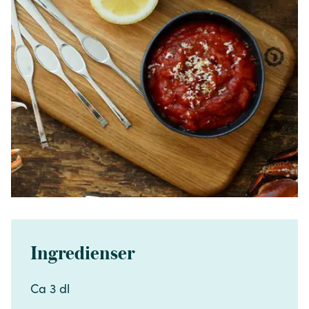
Ingredienser
Ca 3 dl​​​​‌ ‍ ​‍​‍‌‍ ‌ ​‍‌‍‍‌‌‍‌ ‌‍‍‌‌‍ ‍​‍​‍​ ‍‍​‍​‍‌ ​ ‌‍​‌‌‍ ‍‌‍‍‌‌ ‌​‌ ‍‌​‍ ‍‌‍‍‌‌‍ ​‍​‍​‍ ​​‍​‍‌‍‍​‌ ​‍‌‍‌‌‌‍‌‍​‍​‍​ ‍‍​‍​‍‌‍‍​‌ ‌​‌ ‌​‌ ​​‌ ​ ​ ‍‍​‍ ​‍ ‌‍​ ‌‍ ‌‌ ​ ​‍ ‍‌‍​ ‌‍‌‌‌ ​‍‌ ‌‍‌‍‌‌‌ ​‍‌‍​‌​‍ ‍‌ ​ ‌‍‌‌​‍ ‌ ​​‌ ​‍‌‍ ‌‍‌​‌ ‌‌‌‍​ ‌ ‌​‌‍‍‌‌‍ ‌‍ ‍​‍ ‌‍‍‌‌‍ ‍‌ ‌​‌‍‌‌‌‍ ‍‌ ‌​​‍ ‌‍‌‌‌‍‌​‌‍‍‌‌ ‌​​‍ ‌‍ ‌‌‍ ‌‍‌​‌‍‌‌​ ‌‌ ​​‌ ​‍‌‍‌‌‌ ​ ‌‍‌‌‌‍ ‍‌ ‌​‌‍​‌‌ ‌​‌‍‍‌‌‍ ‌‍ ‍​ ‍ ‌‍‍‌‌‍‌​​ ‌‌‍‌‍‌‍‌‍​ ​​​ ​‍​ ​‍​ ​‍​ ‍​​ ​‌​‍ ‌​ ​‍‌‍‌‌​ ​‍​ ​ ​‍ ‌​ ‌​‌‍‌‌​ ‌‍‌‍​‍​‍ ‌​ ‍‌‌‍​ ‌‍​ ‌‍​‍​‍ ‌​ ‌‍‌‍‌​‌‍​‌​ ​​​ ​‍​ ​​​ ‌ ​ ‍​‌‍‌‌​ ‌‌‌‍​ ‌‍​‍​ ‍ ‌ ‌​‌ ‍‌‌ ​​‌‍‌‌​ ‌‌ ​​‌‍​‌‌‍‌ ‌‍‌‌​ ‍ ‌ ​​‌‍​‌‌ ‌​‌‍‍​​ ‌‌‍​‍‌‍ ​‌‍ ‌‍​ ‌‍‍ ‌ ​ ​‍‌‌​ ‌‌‌​​‍‌‌ ‌‍‍ ‌‍‌‌‌ ‍‌​‍‌‌​ ​ ‌​‌​​‍‌‌​ ​ ‌​‌​​‍‌‌​ ​‍​ ​‍​ ‍​​ ‌‍​ ‌‍‌‍​‍‌‍​‍​ ‍​‌‍‌​​ ‌ ​‍ ‌‌‍​ ​ ‍‌‌‍​ ‌‍​‌​‍ ‌​ ‌​‌‍​‍‌‍​ ​ ‌ ​‍ ‌‌‍​‌​ ‌ ‌‍​‍​ ‍‌​‍ ‌‌‍​‍​ ​ ​ ​‌‌‍‌‍‌‍‌‍​ ​ ​ ‍‌​ ‍‌‌‍‌‍‌‍‌​‌‍‌​​ ‌ ​‍‌‌​ ​‍​ ​‍​‍‌‌​ ‌‌‌​‌​​‍ ‍‌‍​ ‌‍ ‌‍ ​‌ ‌‌‌‍ ‌‌‍ ‍‌ ​ ​‍‌‌​ ‌‌‌​​‍‌‌ ‌‍‍ ‌‍‌‌‌ ‍‌​‍‌‌​ ​ ‌​‌​​‍‌‌​ ​ ‌​‌​​‍‌‌​ ​‍​ ​‍​ ​‍‌‍‌‌​ ‍‌​ ‍​‌‍‌​‌‍‌​​ ​​​ ‌​‌‍‌‌​ ​‍‌‍​‌‌‍​ ​‍‌‌​ ​‍​ ​‍​‍‌‌​ ‌‌‌​‌​​‍ ‍‌‍‍‌‌ ‌​‌‍‌‌‌‍ ‌‌ ​ ​‍‌‌​ ‌‌‌​​‍​ ​​​‍‌‌​ ‌‌‌​‌​​ ‌‍​‍‌‍​‌‌ ​ ‌‍‌‌‌‌‌‌‌ ​‍‌‍ ​​ ‌‌‍‍​‌ ‌​‌ ‌​‌ ​​‌ ​ ​‍‌‌​ ​ ‌​​‌​‍‌‌​ ​‍‌​‌‍​‍‌‌​ ​‍‌​‌‍‌‍​ ‌‍ ‌‌ ​ ​‍ ‍‌‍​ ‌‍‌‌‌ ​‍‌ ‌‍‌‍‌‌‌ ​‍‌‍​‌​‍ ‍‌ ​ ‌‍‌‌​‍‌‍‌‍‍‌‌‍‌​​ ‌‌‍‌‍‌‍‌‍​ ​​​ ​‍​ ​‍​ ​‍​ ‍​​ ​‌​‍ ‌​ ​‍‌‍‌‌​ ​‍​ ​ ​‍ ‌​ ‌​‌‍‌‌​ ‌‍‌‍​‍​‍ ‌​ ‍‌‌‍​ ‌‍​ ‌‍​‍​‍ ‌​ ‌‍‌‍‌​‌‍​‌​ ​​​ ​‍​ ​​​ ‌ ​ ‍​‌‍‌‌​ ‌‌‌‍​ ‌‍​‍​‍‌‍‌ ‌​‌ ‍‌‌ ​​‌‍‌‌​ ‌‌ ​​‌‍​‌‌‍‌ ‌‍‌‌​‍‌‍‌ ​​‌‍​‌‌ ‌​‌‍‍​​ ‌‌‍​‍‌‍ ​‌‍ ‌‍​ ‌‍‍ ‌ ​ ​‍‌‌​ ‌‌‌​​‍‌‌ ‌‍‍ ‌‍‌‌‌ ‍‌​‍‌‌​ ​ ‌​‌​​‍‌‌​ ​ ‌​‌​​‍‌‌​ ​‍​ ​‍​ ‍​​ ‌‍​ ‌‍‌‍​‍‌‍​‍​ ‍​‌‍‌​​ ‌ ​‍ ‌‌‍​ ​ ‍‌‌‍​ ‌‍​‌​‍ ‌​ ‌​‌‍​‍‌‍​ ​ ‌ ​‍ ‌‌‍​‌​ ‌ ‌‍​‍​ ‍‌​‍ ‌‌‍​‍​ ​ ​ ​‌‌‍‌‍‌‍‌‍​ ​ ​ ‍‌​ ‍‌‌‍‌‍‌‍‌​‌‍‌​​ ‌ ​‍‌‌​ ​‍​ ​‍​‍‌‌​ ‌‌‌​‌​​‍ ‍‌‍​ ‌‍ ‌‍ ​‌ ‌‌‌‍ ‌‌‍ ‍‌ ​ ​‍‌‌​ ‌‌‌​​‍‌‌ ‌‍‍ ‌‍‌‌‌ ‍‌​‍‌‌​ ​ ‌​‌​​‍‌‌​ ​ ‌​‌​​‍‌‌​ ​‍​ ​‍​ ​‍‌‍‌‌​ ‍‌​ ‍​‌‍‌​‌‍‌​​ ​​​ ‌​‌‍‌‌​ ​‍‌‍​‌‌‍​ ​‍‌‌​ ​‍​ ​‍​‍‌‌​ ‌‌‌​‌​​‍ ‍‌‍‍‌‌ ‌​‌‍‌‌‌‍ ‌‌ ​ ​‍‌‌​ ‌‌‌​​‍​ ​​​‍‌‌​ ‌‌‌​‌​​‍‌‍‌ ‌ ‌‍ ‌ ​‍‌‍‍ ‌ ​ ‌ ​​‌‍​‌‌‍​ ‌‍‌‌​ ‌‌ ​​‌ ​‍‌‍ ‌‍‌​‌ ‌‌‌‍​ ‌ ‌​‌‍‍‌‌‍ ‌‍ ‍​‍‌‍‌ ​​‌‍‌‌‌ ​‍‌ ​ ‌ ​​‌‍‌‌‌‍​ ‌ ‌​‌‍‍‌‌ ‌‍‌‍‌‌​ ‌‌ ​​‌ ‌‌‌‍​‍‌‍ ​‌‍‍‌‌ ​ ‌‍‍​‌‍‌‌‌‍‌​​‍​‍‌ ‌