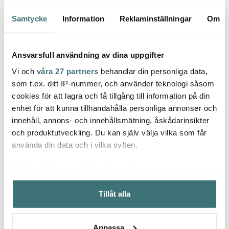
med skaldjur och
skaldjursgryta
chorizo
Samtycke
Information
Reklaminställningar
Om
Läs mer
Läs mer
Ansvarsfull användning av dina uppgifter
Vi och
våra 27 partners
behandlar din personliga data,
som t.ex. ditt IP-nummer, och använder teknologi såsom
cookies för att lagra och få tillgång till information på din
enhet för att kunna tillhandahålla personliga annonser och
innehåll, annons- och innehållsmätning, åskådarinsikter
och produktutveckling. Du kan själv välja vilka som får
använda din data och i vilka syften.
Med din tillåtelse skulle vi även vilja:
Karatesallad
Smörgåstårta med lax
och räkor
Samla in information om din geografiska plats som
Tillåt alla
kan ha en noggrannhet på upp till flera meter
Läs mer
Läs mer
Identifiera din enhet genom att aktivt skanna den för
specifika kännetecken (fingeravtryck)
Anpassa