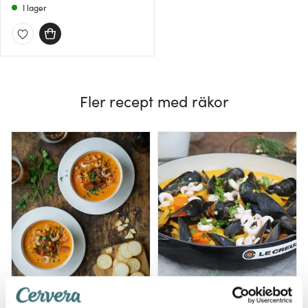
I lager
Fler recept med räkor
Cajun Corn Chowder
Saffransdoftande