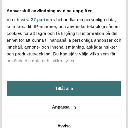
Ansvarsfull användning av dina uppgifter
Vi och
våra 27 partners
behandlar din personliga data,
som t.ex. ditt IP-nummer, och använder teknologi såsom
cookies för att lagra och få tillgång till information på din
enhet för att kunna tillhandahålla personliga annonser och
Tell Me More
Tell Me More
Tell
innehåll, annons- och innehållsmätning, åskådarinsikter
Nella handduk våfflad
Fenix serveringsskål
Lyric 
50x70 cm taupe stripe
medium 23,5 cm svart
12x14
och produktutveckling. Du kan själv välja vilka som får
119 kr
349 kr
299 k
149 kr
använda din data och i vilka syften.
Få i lager
I lager
I la
Med din tillåtelse skulle vi även vilja:
Samla in information om din geografiska plats som
Tillåt alla
kan ha en noggrannhet på upp till flera meter
Identifiera din enhet genom att aktivt skanna den för
specifika kännetecken (fingeravtryck)
Låt dig inspireras av våra kunder
Anpassa
Ta reda på mer om hur dina personliga uppgifter
behandlas och ställ in dina preferenser i
detaljsektionen
.
Du kan ändra eller dra tillbaka ditt samtycke när som
Avvisa