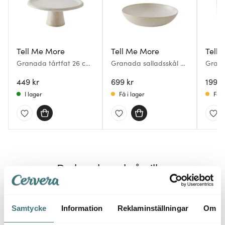
Tell Me More
Tell Me More
Tell
Granada tårtfat 26 cm
Granada salladsskål M
Grana
creme
30 cm creme
crem
449 kr
699 kr
199 k
I lager
Få i lager
Få i
Du kanske också gillar
20%
Samtycke
Information
Reklaminställningar
Om