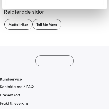
helst från cookie-förklaringen.
Relaterade sidor
Vi använder cookies för att innehållet och annonserna
ska anpassas efter det som vi tror att du tycker om. Det
Mattallrikar
Tell Me More
gör också att vi kan analysera vår trafik och göra
hemsidan ännu bättre. Du bestämmer själv vilka cookies
som du vill dela med dig av.
Kundservice
Kontakta oss / FAQ
Presentkort
Frakt & leverans