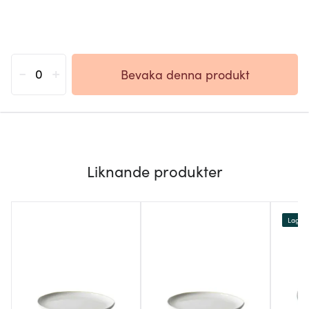
-
+
Bevaka denna produkt
Liknande produkter
Lagerr