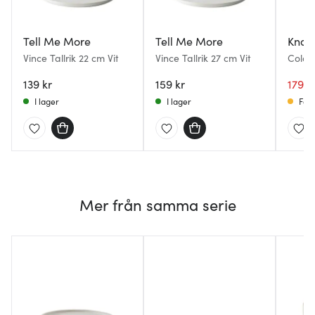
Tell Me More
Tell Me More
Knab
Vince Tallrik 22 cm Vit
Vince Tallrik 27 cm Vit
Colori
139 kr
159 kr
179 k
I lager
I lager
Få i
Mer från samma serie