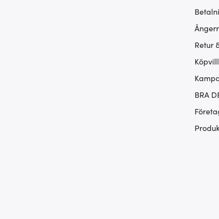
Betaln
Ångerr
Retur 
Köpvill
Kampan
BRA D
Företa
Produk