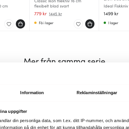
Classic Ikon filékniv 16 cm
0 cm
flexibelt blad svart
Ideal Fiskkniv
Stål/svart
779 kr
1499 kr
1445 kr
Få i lager
I lager
Mer från samma serie
Nyhet
Information
Reklaminställningar
ina uppgifter
ndlar din personliga data, som t.ex. ditt IP-nummer, och använ
ill information på din enhet för att kunna tillhandahålla personliga