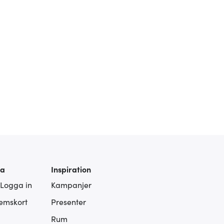
ra
Inspiration
 Logga in
Kampanjer
lemskort
Presenter
Rum