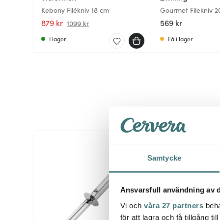
Kebony Filékniv 18 cm
Gourmet Filekniv 2
879 kr
569 kr
1099 kr
I lager
Få i lager
Samtycke
Ansvarsfull användning av d
Vi och
våra 27 partners
beha
för att lagra och få tillgång t