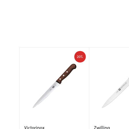
20%
Victorinox
Zwilling