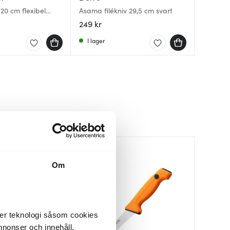
 20 cm flexibel
Asama filékniv 29,5 cm svart
Gourmet
Kebony F
249 kr
529 kr
879 kr
I lager
Få i la
I lager
Om
der teknologi såsom cookies
 annonser och innehåll,