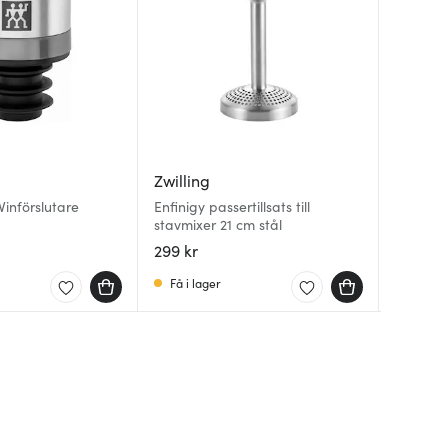
Zwilling
Zwillin
Zwillin
Vinförslutare
Enfinigy passertillsats till
stavmixer 21 cm stål
Gourmet
Pro Gla
299 kr
419 kr
289 kr
Få i lager
Få i la
I lager