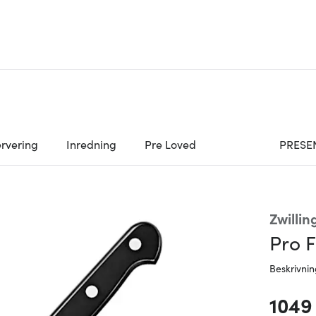
rvering
Inredning
Pre Loved
PRESE
Zwillin
Pro F
Beskrivni
1049