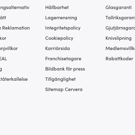
ingsalternativ
Hållbarhet
Glasgaranti
ätt
Lagerrensning
Tallriksgarant
& Reklamation
Integritetspolicy
Gjutjärnsgara
kor
Cookiepolicy
Knivslipning
jvillkor
Karriärsida
Medlemsvillk
EAL
Franchisetagare
Rabattkoder
g
Bildbank för press
tåterkallelse
Tillgänglighet
Sitemap Cervera