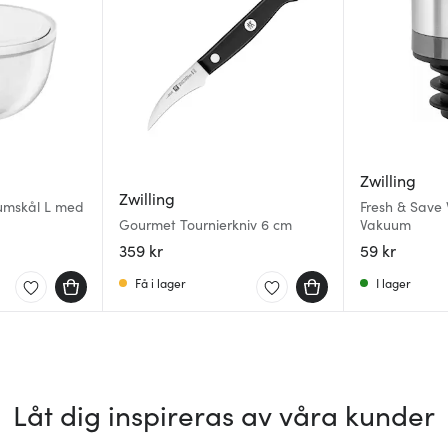
Zwilling
Zwilling
umskål L med
Fresh & Save 
Gourmet Tournierkniv 6 cm
Vakuum
359 kr
59 kr
Få i lager
I lager
Låt dig inspireras av våra kunder