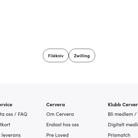
Filékniv
Zwilling
rvice
Cervera
Klubb Cerve
ta oss / FAQ
Om Cervera
Bli medlem /
tkort
Endast hos oss
Digitalt med
& leverans
Pre Loved
Prismatch