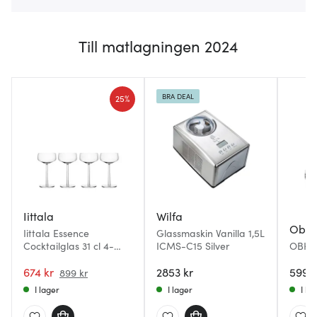
Till matlagningen 2024
BRA DEAL
25%
Iittala
Wilfa
Obh 
Iittala Essence
Glassmaskin Vanilla 1,5L
Cocktailglas 31 cl 4-
ICMS-C15 Silver
OBH N
pack
panini
674 kr
2853 kr
smörgå
599 k
899 kr
I lager
I lager
I la