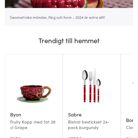
Geometriska mönster, färg och form - 2024 är extra allt!
Trendigt till hemmet
Byon
Sabre
Borda
Fruity Kopp med fat 26
Bistrot bestickset 24-
cl Grape
pack burgundy
Cloudy
33x41