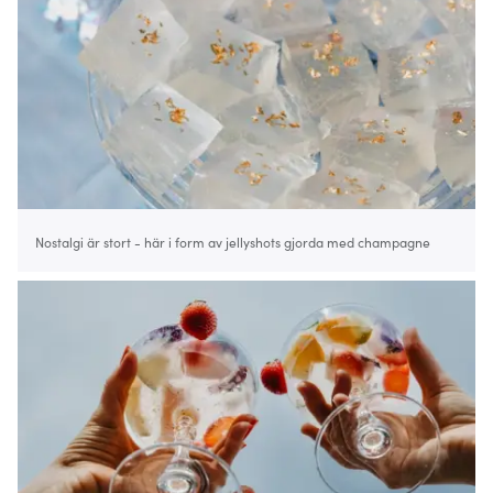
Nostalgi är stort - här i form av jellyshots gjorda med champagne