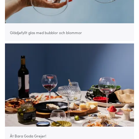
Glädjefyllt glas med bubblor och blommor
Ät Bara Goda Grejer!