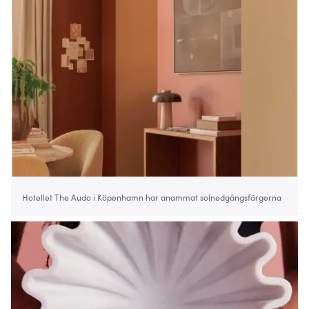
Hotellet The Audo i Köpenhamn har anammat solnedgångsfärgerna