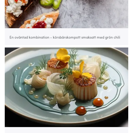
En oväntad kombination - körsbärskompott smaksatt med grön chili