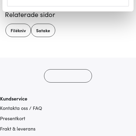
helst från cookie-förklaringen.
Relaterade sidor
Vi använder cookies för att innehållet och annonserna
ska anpassas efter det som vi tror att du tycker om. Det
Filékniv
Satake
gör också att vi kan analysera vår trafik och göra
hemsidan ännu bättre. Du bestämmer själv vilka cookies
som du vill dela med dig av.
Kundservice
Kontakta oss / FAQ
Presentkort
Frakt & leverans