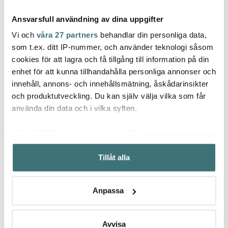
Ansvarsfull användning av dina uppgifter
Vi och
våra 27 partners
behandlar din personliga data,
som t.ex. ditt IP-nummer, och använder teknologi såsom
cookies för att lagra och få tillgång till information på din
Sata
enhet för att kunna tillhandahålla personliga annonser och
Satake
Satake
Himal
innehåll, annons- och innehållsmätning, åskådarinsikter
Kuro Chopper 18 cm
Skalare dubbelsidig
ställn
och produktutveckling. Du kan själv välja vilka som får
1519 kr
179 kr
524 k
använda din data och i vilka syften.
I lager
I lager
I la
Med din tillåtelse skulle vi även vilja:
Samla in information om din geografiska plats som
Tillåt alla
kan ha en noggrannhet på upp till flera meter
Identifiera din enhet genom att aktivt skanna den för
specifika kännetecken (fingeravtryck)
Låt dig inspireras av våra kunder
Anpassa
Ta reda på mer om hur dina personliga uppgifter
behandlas och ställ in dina preferenser i
detaljsektionen
.
Du kan ändra eller dra tillbaka ditt samtycke när som
Avvisa