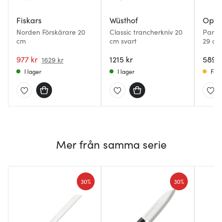
Fiskars
Wüsthof
Opin
Norden Förskärare 20
Classic trancherkniv 20
Parall
cm
cm svart
29 cm
977 kr
1215 kr
589 k
1629 kr
I lager
I lager
Få i
Mer från samma serie
30%
30%