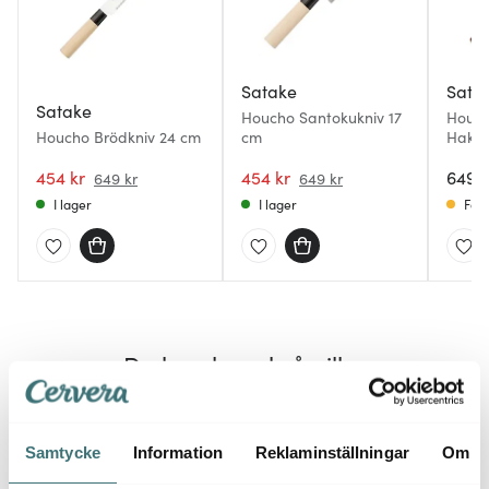
Satake
Sata
Satake
Houcho Santokukniv 17
Houch
Houcho Brödkniv 24 cm
cm
Hakat
454 kr
454 kr
649 k
649 kr
649 kr
I lager
I lager
Få i
Du kanske också gillar
Samtycke
Information
Reklaminställningar
Om