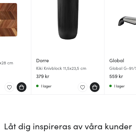
Dorre
Global
x28 cm
Kiki Knivblock 11,5x23,5 cm
Global G-91/S
379 kr
559 kr
I lager
I lager
Låt dig inspireras av våra kunder