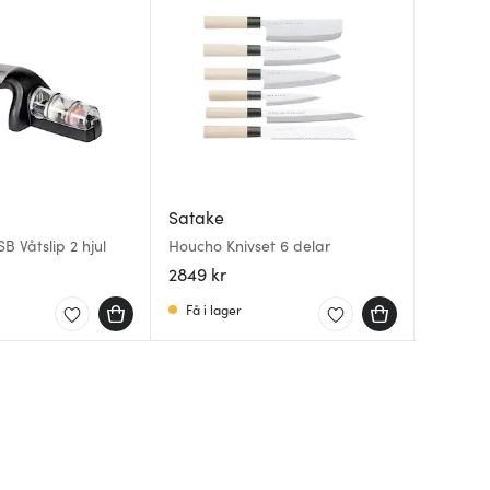
Dorre
Fiskars
Satake
Champag
Essentia
B Våtslip 2 hjul
Houcho Knivset 6 delar
Silver
Svart
2849 kr
62 kr
179 kr
8
Få i lager
I lager
Få i la