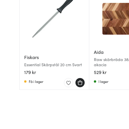
Aida
Fiskars
Raw skärbräda 38
Essential Skärpstål 20 cm Svart
akacia
179 kr
529 kr
Få i lager
I lager