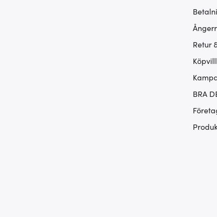
Betaln
Ångerr
Retur 
Köpvill
Kampan
BRA D
Företa
Produk