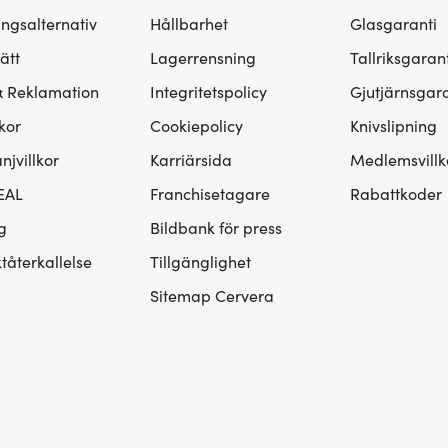
ingsalternativ
Hållbarhet
Glasgaranti
ätt
Lagerrensning
Tallriksgarant
& Reklamation
Integritetspolicy
Gjutjärnsgara
kor
Cookiepolicy
Knivslipning
jvillkor
Karriärsida
Medlemsvillk
EAL
Franchisetagare
Rabattkoder
g
Bildbank för press
tåterkallelse
Tillgänglighet
Sitemap Cervera