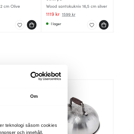
32 cm Olive
Wood santokukniv 16,5 cm silver
Ran San
Ame San
1119 kr
2599 k
1999 kr
1599 kr
I lager
I lager
I lager
Om
der teknologi såsom cookies
 annonser och innehåll,