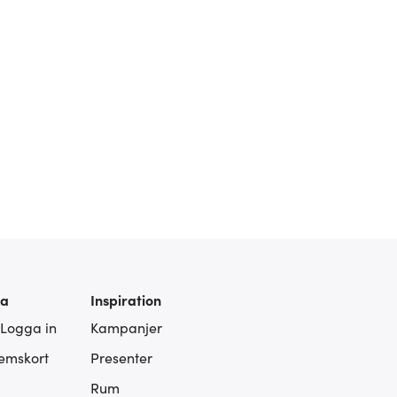
ra
Inspiration
 Logga in
Kampanjer
lemskort
Presenter
Rum