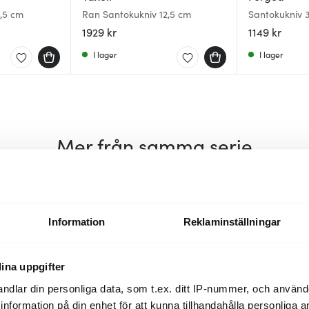
,5 cm
Ran Santokukniv 12,5 cm
Santokukniv 
1929 kr
1149 kr
I lager
I lager
Mer från samma serie
35%
Information
Reklaminställningar
ina uppgifter
ndlar din personliga data, som t.ex. ditt IP-nummer, och använ
ill information på din enhet för att kunna tillhandahålla personliga