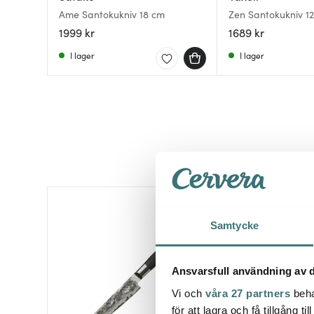
Ame Santokukniv 18 cm
Zen Santokukniv 12
1999 kr
1689 kr
I lager
I lager
Samtycke
Ansvarsfull användning av d
Vi och
våra 27 partners
beha
för att lagra och få tillgång t