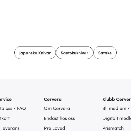
Japanska Knivar
Santokuknivar
Satake
rvice
Cervera
Klubb Cerve
ta oss / FAQ
Om Cervera
Bli medlem /
tkort
Endast hos oss
Digitalt med
& leverans
Pre Loved
Prismatch