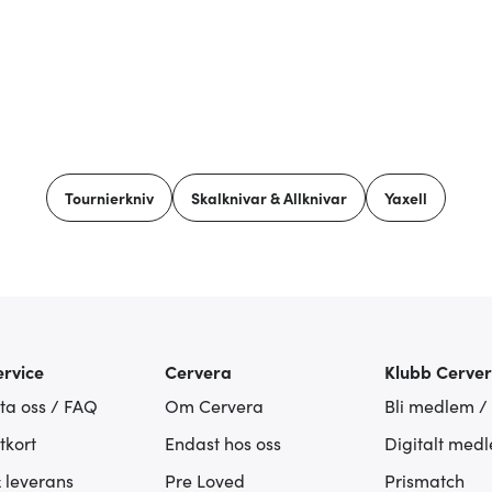
Tournierkniv
Skalknivar & Allknivar
Yaxell
rvice
Cervera
Klubb Cerve
ta oss / FAQ
Om Cervera
Bli medlem /
tkort
Endast hos oss
Digitalt med
& leverans
Pre Loved
Prismatch