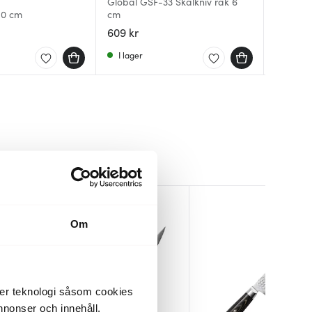
Global GSF-33 Skalkniv rak 6
5000FCD
10 cm
cm
San Tsu
Shotoh
609 kr
2099 k
1799 kr
I lager
Få i la
Få i la
Om
der teknologi såsom cookies
 annonser och innehåll,