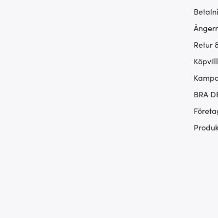
Betaln
Ångerr
Retur 
Köpvill
Kampan
BRA D
Företa
Produk