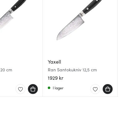
Yaxell
Yaxell
Yaxell
Blue Br
 20 cm
Ran Santokukniv 12,5 cm
DLC blå
Zen Koc
1929 kr
1299 kr
2549 k
I lager
I lager
Få i la