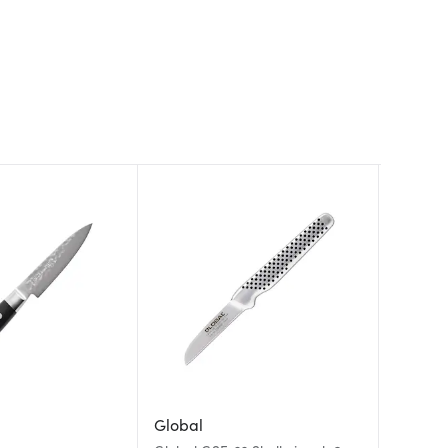
Global
Miyabi
Tamah