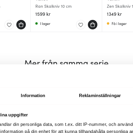
m
Ran Skalkniv 10 cm
Zen Skalkniv 
1599 kr
1349 kr
I lager
Få i lager
Mer från samma serie
Information
Reklaminställningar
ina uppgifter
ndlar din personliga data, som t.ex. ditt IP-nummer, och använ
ill information på din enhet för att kunna tillhandahålla personliga