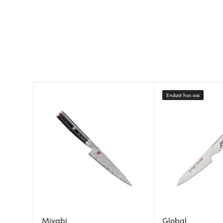
Endast hos oss
Miyabi
Global