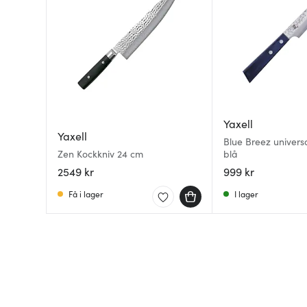
Yaxell
Yaxell
Blue Breez univers
Zen Kockkniv 24 cm
blå
2549 kr
999 kr
Få i lager
I lager