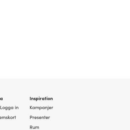
ra
Inspiration
 Logga in
Kampanjer
lemskort
Presenter
Rum