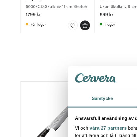
5000FCD Skalkniv 11 cm Shotoh
Ukon Skalkniv 9 c
1799 kr
899 kr
Få i lager
I lager
Samtycke
Ansvarsfull användning av d
Vi och
våra 27 partners
beha
för att lagra och få tillgång t