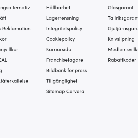
ingsalternativ
Hållbarhet
Glasgaranti
ätt
Lagerrensning
Tallriksgarant
& Reklamation
Integritetspolicy
Gjutjärnsgara
kor
Cookiepolicy
Knivslipning
jvillkor
Karriärsida
Medlemsvillk
EAL
Franchisetagare
Rabattkoder
g
Bildbank för press
tåterkallelse
Tillgänglighet
Sitemap Cervera