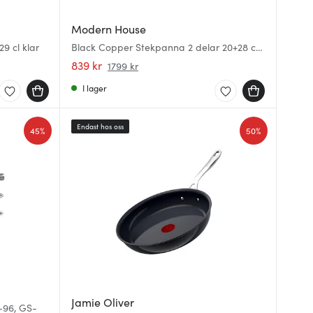
Modern House
9 cl klar
Black Copper Stekpanna 2 delar 20+28 cm
Svart/Koppar
839 kr
1799 kr
I lager
Endast hos oss
45%
50%
Jamie Oliver
G-96, GS-