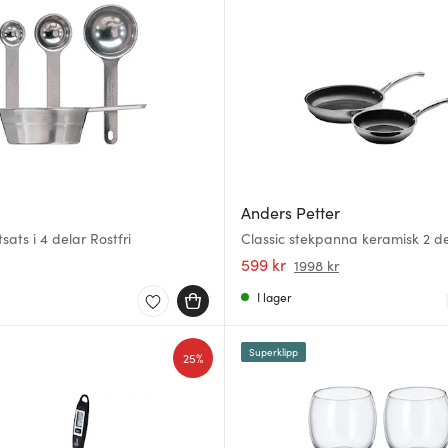
Anders Petter
sats i 4 delar Rostfri
Classic stekpanna keramisk 2 d
cm
599 kr
1998 kr
I lager
Superklipp
25%