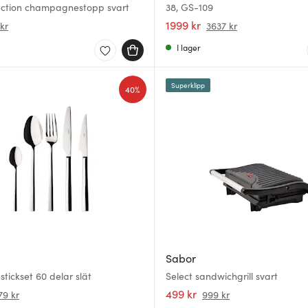
lection champagnestopp svart
38, GS-109
1999 kr
kr
3637 kr
I lager
Superklipp
40%
Sabor
stickset 60 delar slät
Select sandwichgrill svart
499 kr
79 kr
999 kr