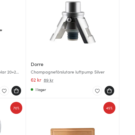
Dorre
elar 20+28
Champagneförslutare luftpump Silver
62 kr
89 kr
I lager
70%
45%