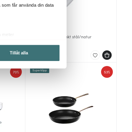
a som får använda din data
Sekiryu
a meter
Knivset 2 delar blankt stål/natur
k)
387 kr
1290 kr
ljsektionen
. Du kan ändra
Tillåt alla
I lager
Superklipp
 du tycker om. Det gör också
70%
53%
ies som du vill dela med dig