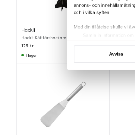
annons- och innehållsmätning
och i vilka syften.
Med din tillåtelse skulle vi äve
Hackit
Aarke
Samla in information om 
Hackit Köttfärshackare 22,5 cm Svart
Aarke PET
Identifiera din enhet gen
129 kr
299 kr
Ta reda på mer om hur dina pe
Avvisa
I lager
I lager
eller dra tillbaka ditt samtyc
Vi använder cookies för att 
att vi kan analysera vår tra
av.