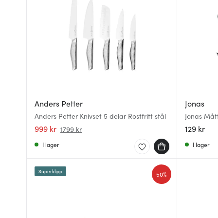
Anders Petter
Jonas
Anders Petter Knivset 5 delar Rostfritt stål
Jonas Mått
999 kr
129 kr
1799 kr
I lager
I lager
Superklipp
50%