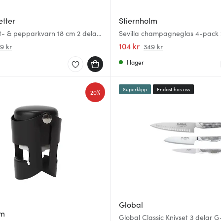
etter
Stiernholm
lt- & pepparkvarn 18 cm 2 delar
Sevilla champagneglas 4-pack 2
104 kr
9 kr
349 kr
I lager
Superklipp
Endast hos oss
20%
Global
lm
Global Classic Knivset 3 delar 