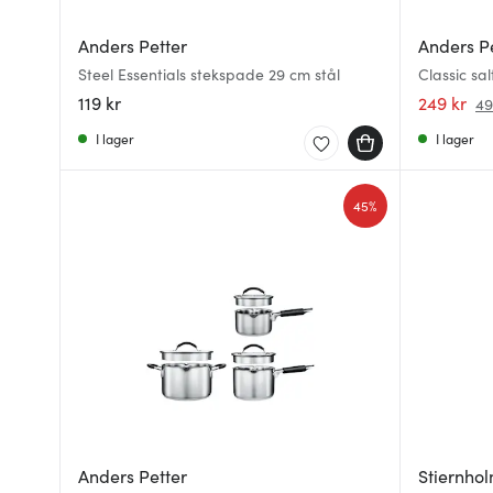
Anders Petter
Anders P
Steel Essentials stekspade 29 cm stål
Classic sa
svart
119 kr
249 kr
49
I lager
I lager
45%
Anders Petter
Stiernho