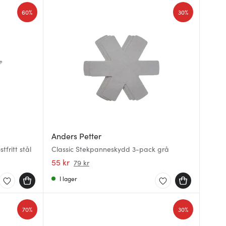
60%
30%
Anders Petter
fritt stål
Classic Stekpanneskydd 3-pack grå
55 kr
79 kr
I lager
70%
30%