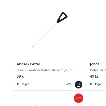
Anders Petter
Jonas
Steel Essentials Potatissticka 15,5 cm
Potatisska
stål/svart
39 kr
49 kr
I lager
I lager
44%