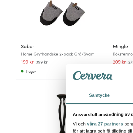
Sabor
Mingle
Home Grythandske 2-pack Grå/Svart
Kökstermom
199 kr
209 kr
399 kr
27
I lager
I lager
Samtycke
Ansvarsfull användning av d
Vi och
våra 27 partners
beha
för att lagra och få tillgång t