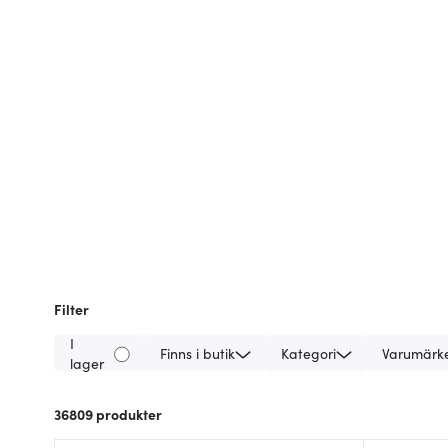
Filter
I
Finns i butik
Kategori
Varumärk
lager
36809
produkter