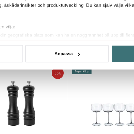
, åskådarinsikter och produktutveckling. Du kan själv välja vilk
n vilja:
Emerio
din geografiska plats som kan ha en noggrannhet på upp till fler
-flaska 800 ml 2-pack
Köksvåg Svart
om att aktivt skanna den för specifika kännetecken (fingeravtryc
129 kr
rsonliga uppgifter behandlas och ställ in dina preferenser i
deta
Anpassa
I lager
ke när som helst från cookie-förklaringen.
Superklipp
innehållet och annonserna ska anpassas efter det som vi tror att
50%
fik och göra hemsidan ännu bättre. Du bestämmer själv vilka cook