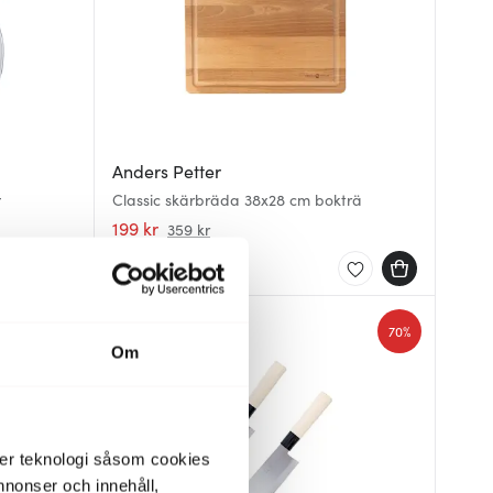
Anders Petter
r
Classic skärbräda 38x28 cm bokträ
199 kr
359 kr
I lager
Lagerrensning
70%
Om
der teknologi såsom cookies
 annonser och innehåll,