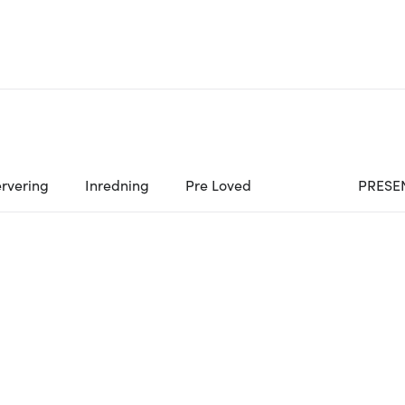
rvering
Inredning
Pre Loved
PRESE