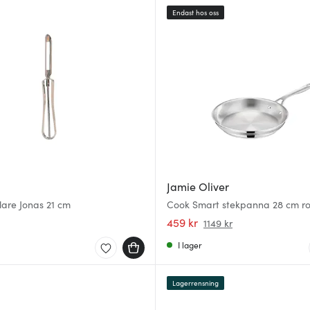
Endast hos oss
Jamie Oliver
lare Jonas 21 cm
Cook Smart stekpanna 28 cm rost
459 kr
1149 kr
I lager
Lagerrensning