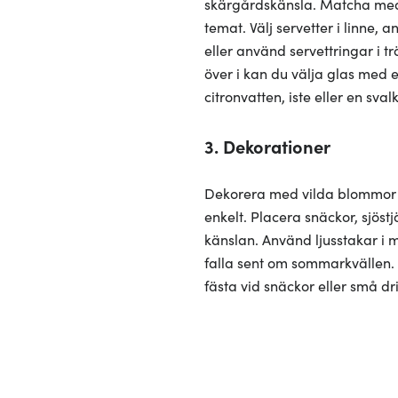
skärgårdskänsla. Matcha med en
temat. Välj servetter i linne,
eller använd servettringar i tr
över i kan du välja glas med 
citronvatten, iste eller en sva
3. Dekorationer
Dekorera med vilda blommor el
enkelt. Placera snäckor, sjös
känslan. Använd ljusstakar i 
falla sent om sommarkvällen. 
fästa vid snäckor eller små d