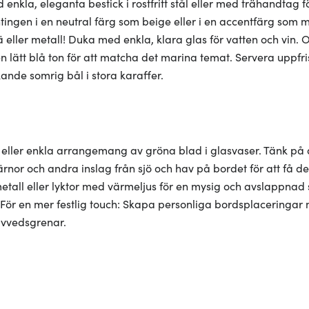
kla, eleganta bestick i rostfritt stål eller med trähandtag fö
 antingen i en neutral färg som beige eller i en accentfärg so
ä eller metall! Duka med enkla, klara glas för vatten och vin. 
en lätt blå ton för att matcha det marina temat. Servera uppf
lkande somrig bål i stora karaffer.
ler enkla arrangemang av gröna blad i glasvaser. Tänk på at
tjärnor och andra inslag från sjö och hav på bordet för att f
metall eller lyktor med värmeljus för en mysig och avslappnad
För en mer festlig touch: Skapa personliga bordsplaceringar m
rivvedsgrenar.