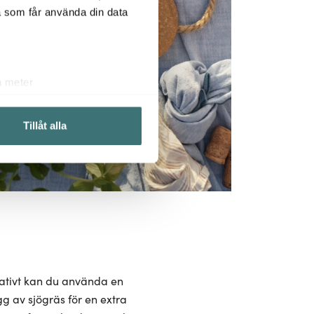
a som får använda din data
a meter
k)
ljsektionen
. Du kan ändra
Tillåt alla
 du tycker om. Det gör också
ies som du vill dela med dig
nativt kan du använda en
gg av sjögräs för en extra