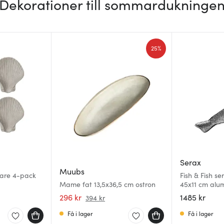
Dekorationer till sommardukninge
25%
Serax
Muubs
lare 4-pack
Fish & Fish se
Mame fat 13,5x36,5 cm ostron
45x11 cm alu
296 kr
1485 kr
394 kr
Få i lager
Få i lager