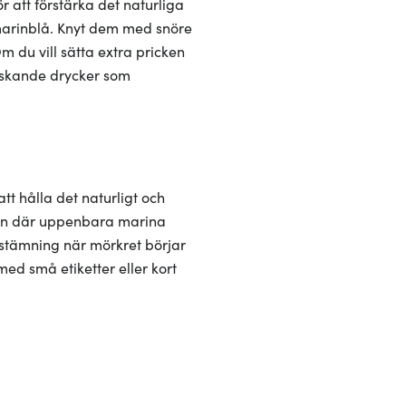
r att förstärka det naturliga
m marinblå. Knyt dem med snöre
Om du vill sätta extra pricken
riskande drycker som
t hålla det naturligt och
å den där uppenbara marina
 stämning när mörkret börjar
ed små etiketter eller kort