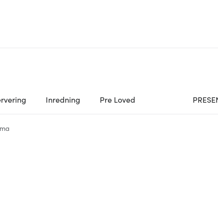
rvering
Inredning
Pre Loved
PRESE
ema