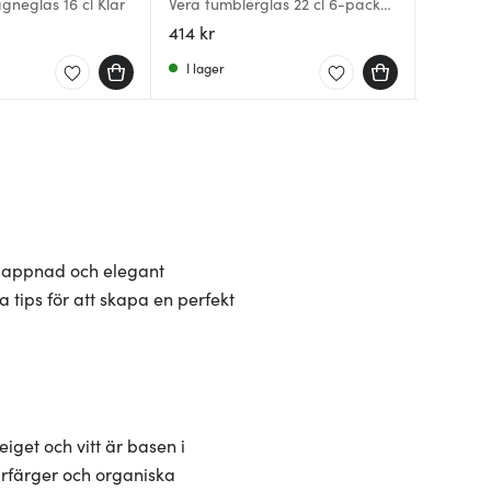
neglas 16 cl Klar
Vera tumblerglas 22 cl 6-pack
Vera vin
Lotus ta
klar
414 kr
474 kr
126 kr
I lager
I lager
I lager
slappnad och elegant
 tips för att skapa en perfekt
iget och vitt är basen i
urfärger och organiska