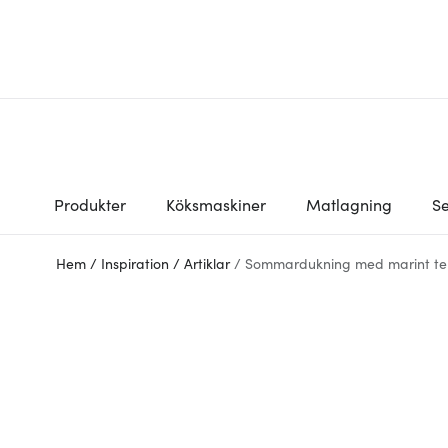
Produkter
Köksmaskiner
Matlagning
Se
Hem
/
Inspiration
/
Artiklar
/
Sommardukning med marint t