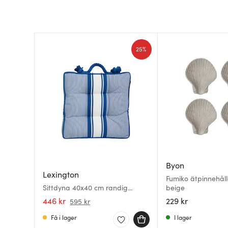
25%
Byon
Lexington
Fumiko ätpinnehål
Sittdyna 40x40 cm randig
beige
blå/vit
446 kr
229 kr
595 kr
Få i lager
I lager