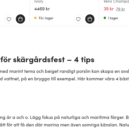
Ivory
Vera Champag
4469 kr
39 kr
79 kr
Få i lager
I lager
ör skärgårdsfest – 4 tips
ed marint tema och beiget randigt porslin kan skapa en av
d vattnet, på en brygga till exempel. Här kommer våra 4 bästa
ing är a och o. Lägg fokus på naturliga och maritima färger. Be
ått för att få den där marina men även somriga känslan. Nat