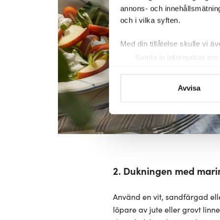
annons- och innehållsmätning
och i vilka syften.
Med din tillåtelse skulle vi äve
Samla in information om 
Identifiera din enhet gen
Ta reda på mer om hur dina pe
Avvisa
eller dra tillbaka ditt samtyc
Vi använder cookies för att 
att vi kan analysera vår tra
av.
2. Dukningen med mari
Använd en vit, sandfärgad ell
löpare av jute eller grovt lin