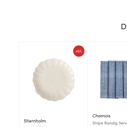
D
45%
Chamois
Stiernholm
Stripe Randig Serv