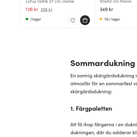
Lotus tallrik 27 cm creme
50x50 cm Marin
126 kr
349 kr
229 kr
I lager
Få i lager
Sommardukning f
En somrig skärgårdsdukning m
atmosfär för en sommarfest vi
skärgårdsdukning:
1. Färgpaletten
Att få ihop färgerna i en dukn
dukningen, där du adderar bl