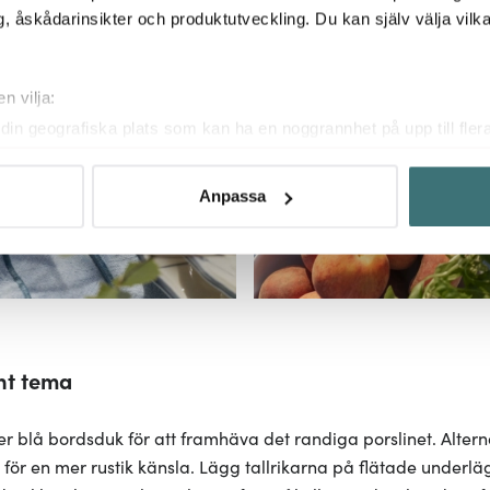
, åskådarinsikter och produktutveckling. Du kan själv välja vilk
n vilja:
din geografiska plats som kan ha en noggrannhet på upp till fler
om att aktivt skanna den för specifika kännetecken (fingeravtryc
rsonliga uppgifter behandlas och ställ in dina preferenser i
deta
Anpassa
ke när som helst från cookie-förklaringen.
innehållet och annonserna ska anpassas efter det som vi tror att
fik och göra hemsidan ännu bättre. Du bestämmer själv vilka cook
nt tema
er blå bordsduk för att framhäva det randiga porslinet. Alter
ne för en mer rustik känsla. Lägg tallrikarna på flätade underlä