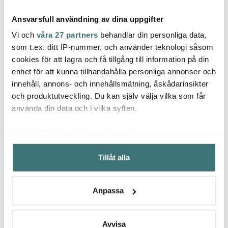
Ansvarsfull användning av dina uppgifter
Vi och
våra 27 partners
behandlar din personliga data,
som t.ex. ditt IP-nummer, och använder teknologi såsom
cookies för att lagra och få tillgång till information på din
enhet för att kunna tillhandahålla personliga annonser och
Samuel Groves
Samuel Groves
Samu
innehåll, annons- och innehållsmätning, åskådarinsikter
Copper Induction
Mermaid ugnsform
Serve
kastrull med lock 1,5 L
28x18 cm svart
3 del
och produktutveckling. Du kan själv välja vilka som får
2849 kr
1399 kr
4799 
använda din data och i vilka syften.
I lager
Få i lager
I la
Med din tillåtelse skulle vi även vilja:
Samla in information om din geografiska plats som
Tillåt alla
kan ha en noggrannhet på upp till flera meter
Identifiera din enhet genom att aktivt skanna den för
specifika kännetecken (fingeravtryck)
Låt dig inspireras av våra kunder
Anpassa
Ta reda på mer om hur dina personliga uppgifter
behandlas och ställ in dina preferenser i
detaljsektionen
.
Du kan ändra eller dra tillbaka ditt samtycke när som
Avvisa