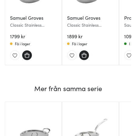
Samuel Groves
Samuel Groves
Profe
Classic Stainless
Classic Stainless
Saute
sauteuse 2 L 24 cm
sauteuse 2,5 L 26 cm
1799 kr
1899 kr
1099 
Få i lager
Få i lager
I la
Mer från samma serie