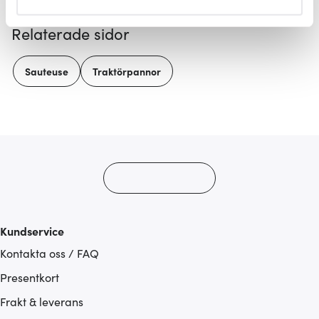
helst från cookie-förklaringen.
Relaterade sidor
Vi använder cookies för att innehållet och annonserna
ska anpassas efter det som vi tror att du tycker om. Det
Sauteuse
Traktörpannor
gör också att vi kan analysera vår trafik och göra
hemsidan ännu bättre. Du bestämmer själv vilka cookies
som du vill dela med dig av.
Kundservice
Kontakta oss / FAQ
Presentkort
Frakt & leverans