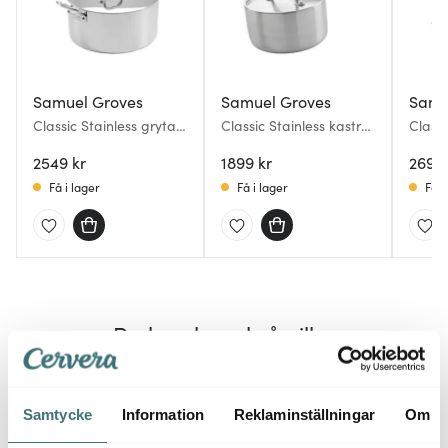
Samuel Groves
Samuel Groves
Samu
Classic Stainless gryta
Classic Stainless kastrull
Classi
med lock 3 L
med lock 2 L
trakt
2549 kr
1899 kr
26 cm 
2699 
Få i lager
Få i lager
Få i
Du kanske också gillar
Samtycke
Information
Reklaminställningar
Om