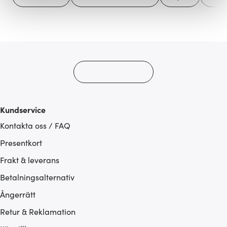
Vi använder cookies för att innehållet och annonserna
ska anpassas efter det som vi tror att du tycker om. Det
gör också att vi kan analysera vår trafik och göra
hemsidan ännu bättre. Du bestämmer själv vilka cookies
som du vill dela med dig av.
Kundservice
Kontakta oss / FAQ
Presentkort
Frakt & leverans
Betalningsalternativ
Ångerrätt
Retur & Reklamation