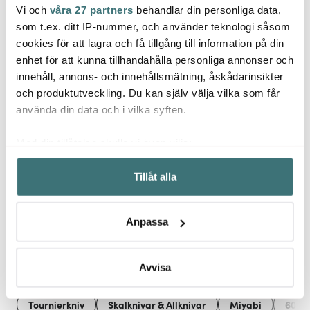
Vi och
våra 27 partners
behandlar din personliga data,
Miyabi
Miyabi
Miya
som t.ex. ditt IP-nummer, och använder teknologi såsom
Toishi Pro Knivslip 2 hjul
Koya 4000FC santoku
Black
Svart
japansk kockkniv 20 cm
Gyuto
cookies för att lagra och få tillgång till information på din
pakkawood
enhet för att kunna tillhandahålla personliga annonser och
779 kr
2139 kr
5679 
innehåll, annons- och innehållsmätning, åskådarinsikter
Få i lager
Få i lager
Få i
och produktutveckling. Du kan själv välja vilka som får
använda din data och i vilka syften.
Med din tillåtelse skulle vi även vilja:
Samla in information om din geografiska plats som
Tillåt alla
kan ha en noggrannhet på upp till flera meter
Låt dig inspireras av våra kunder
Identifiera din enhet genom att aktivt skanna den för
specifika kännetecken (fingeravtryck)
Anpassa
Ta reda på mer om hur dina personliga uppgifter
behandlas och ställ in dina preferenser i
detaljsektionen
.
Relaterade sidor
Du kan ändra eller dra tillbaka ditt samtycke när som
Avvisa
helst från cookie-förklaringen.
Tournierkniv
Skalknivar & Allknivar
Miyabi
6000