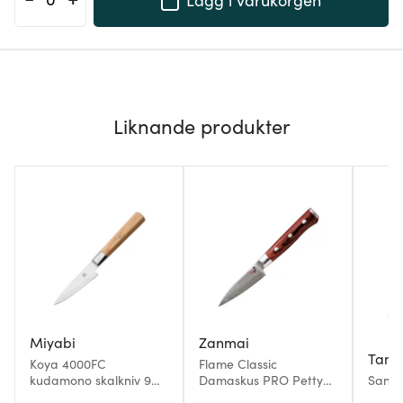
Liknande produkter
Miyabi
Zanmai
Tam
Koya 4000FC
Flame Classic
kudamono skalkniv 9
Damaskus PRO Petty
San S
cm pakkawood
kniv 9 cm pakkawood