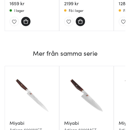
1659 kr
2199 kr
1289 
I lager
Få i lager
Få i
Mer från samma serie
Miyabi
Miyabi
Miya
Artisan 6000MCT
Artisan 6000MCT
Artis