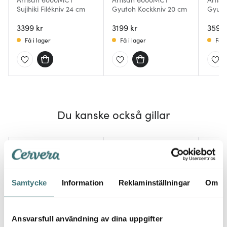
Sujihiki Filékniv 24 cm
Gyutoh Kockkniv 20 cm
Gyuto
3399 kr
3199 kr
3599 
Få i lager
Få i lager
Få i
Du kanske också gillar
Samtycke
Information
Reklaminställningar
Om
Ansvarsfull användning av dina uppgifter