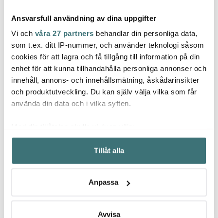
Ansvarsfull användning av dina uppgifter
Vi och
våra 27 partners
behandlar din personliga data,
som t.ex. ditt IP-nummer, och använder teknologi såsom
cookies för att lagra och få tillgång till information på din
Global
Global
Glob
enhet för att kunna tillhandahålla personliga annonser och
Global GS-11 Allkniv
Global G-9 brödkniv 22
Globa
innehåll, annons- och innehållsmätning, åskådarinsikter
flexibel 15 cm
cm högerhänt
1005 s
och produktutveckling. Du kan själv välja vilka som får
839 kr
1084 kr
249 k
1199 kr
1549 kr
använda din data och i vilka syften.
I lager
I lager
I la
Med din tillåtelse skulle vi även vilja:
Samla in information om din geografiska plats som
Tillåt alla
kan ha en noggrannhet på upp till flera meter
Identifiera din enhet genom att aktivt skanna den för
specifika kännetecken (fingeravtryck)
Låt dig inspireras av våra kunder
Anpassa
Ta reda på mer om hur dina personliga uppgifter
behandlas och ställ in dina preferenser i
detaljsektionen
.
Du kan ändra eller dra tillbaka ditt samtycke när som
Avvisa