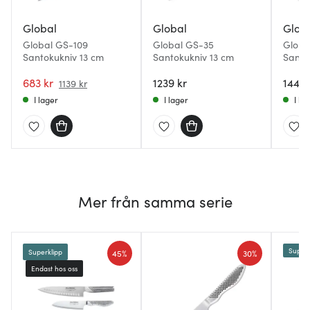
Global
Global
Glob
Global GS-109
Global GS-35
Globa
Santokukniv 13 cm
Santokukniv 13 cm
Santo
683 kr
1239 kr
1449 
1139 kr
I lager
I lager
I la
Mer från samma serie
Superk
45%
30%
Superklipp
Endast hos oss