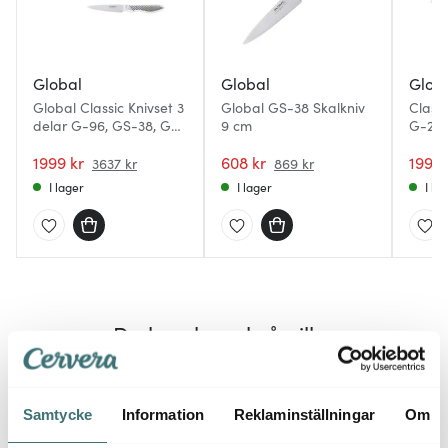
Global
Global
Glob
Global Classic Knivset 3
Global GS-38 Skalkniv
Classi
delar G-96, GS-38, GS-
9 cm
G-2/G
109
1999 kr
608 kr
1994 
3637 kr
869 kr
I lager
I lager
I la
Du kanske också gillar
30%
30%
Samtycke
Information
Reklaminställningar
Om