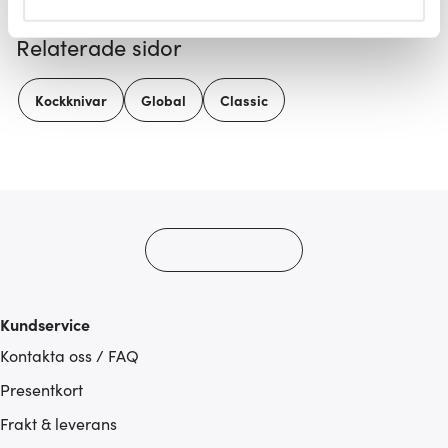
helst från cookie-förklaringen.
Relaterade sidor
Vi använder cookies för att innehållet och annonserna
ska anpassas efter det som vi tror att du tycker om. Det
Kockknivar
Global
Classic
gör också att vi kan analysera vår trafik och göra
hemsidan ännu bättre. Du bestämmer själv vilka cookies
som du vill dela med dig av.
Kundservice
Kontakta oss / FAQ
Presentkort
Frakt & leverans