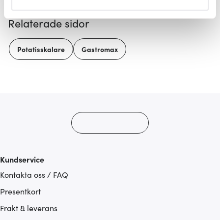
helst från cookie-förklaringen.
Relaterade sidor
Vi använder cookies för att innehållet och annonserna
ska anpassas efter det som vi tror att du tycker om. Det
Potatisskalare
Gastromax
gör också att vi kan analysera vår trafik och göra
hemsidan ännu bättre. Du bestämmer själv vilka cookies
som du vill dela med dig av.
Kundservice
Kontakta oss / FAQ
Presentkort
Frakt & leverans