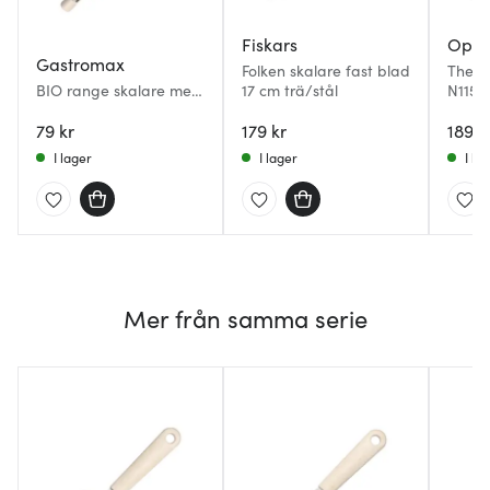
Fiskars
Opin
Gastromax
Folken skalare fast blad
The Ch
BIO range skalare med
17 cm trä/stål
N115 
rörligt blad 19 cm linne
Sage
79 kr
179 kr
189 k
I lager
I lager
I la
Mer från samma serie