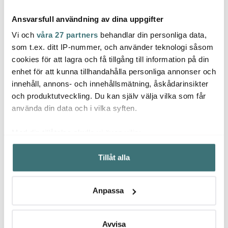
Ansvarsfull användning av dina uppgifter
Vi och
våra 27 partners
behandlar din personliga data,
som t.ex. ditt IP-nummer, och använder teknologi såsom
cookies för att lagra och få tillgång till information på din
Dorre
Eva T
enhet för att kunna tillhandahålla personliga annonser och
Mellow Design
Kiah kökstång 23 cm
Steks
innehåll, annons- och innehållsmätning, åskådarinsikter
med silikon och
Disktrasa Domherrar
Black
låsfunktion
17x20 cm vit/röd
och produktutveckling. Du kan själv välja vilka som får
79 kr
75 kr
169 k
använda din data och i vilka syften.
I lager
I lager
I la
Med din tillåtelse skulle vi även vilja:
Samla in information om din geografiska plats som
Tillåt alla
kan ha en noggrannhet på upp till flera meter
Identifiera din enhet genom att aktivt skanna den för
specifika kännetecken (fingeravtryck)
Låt dig inspireras av våra kunder
Anpassa
Ta reda på mer om hur dina personliga uppgifter
behandlas och ställ in dina preferenser i
detaljsektionen
.
Du kan ändra eller dra tillbaka ditt samtycke när som
Avvisa