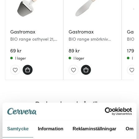
Gastromax
Gastromax
Gast
BIO range osthyvel 21,5
BIO range smörkniv
BIO r
cm linne
22,5 cm linne
35x25
69 kr
89 kr
179 k
I lager
I lager
I la
Du kanske också gillar
Samtycke
Information
Reklaminställningar
Om